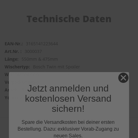
Technische Daten
3165141223644
3000037
550mm & 475mm
Bosch Twin mit Spoiler
Frontwischer
2 Wischer
Jetzt anmelden und
BASIC ADAPTER
kostenlosen Versand
huYHd1deEkE
sichern!
Spare die Versandkosten bei deiner ersten
Bestellung. Dazu: exklusiver Vorab-Zugang zu
neuen Sales.