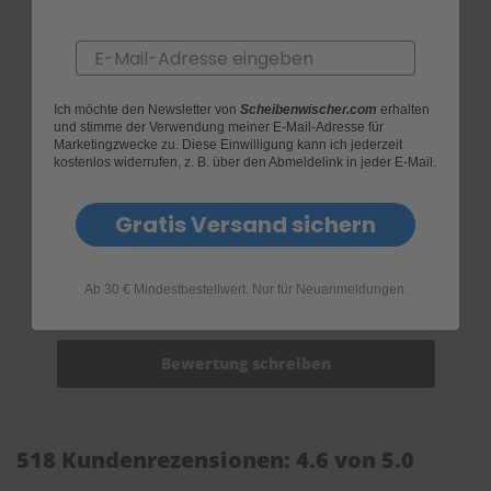
Produktfragen
Email
Ich möchte den Newsletter von
Scheibenwischer.com
erhalten
und stimme der Verwendung meiner E-Mail-Adresse für
Marketingzwecke zu. Diese Einwilligung kann ich jederzeit
kostenlos widerrufen, z. B. über den Abmeldelink in jeder E-Mail.
Gratis Versand sichern
Bewertungen
Ab 30 € Mindestbestellwert. Nur für Neuanmeldungen.
518 Kundenrezensionen: 4.6 von 5.0