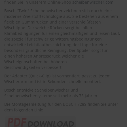
finden Sie in unserem Online-Shop
scheibenwischer.com
.
r
e
Bosch "Twin" Scheibenwischer zeichnen sich durch eine
i
moderne Zweistofftechnologie aus. Sie bestehen aus einem
n
flexiblen Gummirücken und einer verschleißfesten
i
Wischlippe. Der weiche Rücken sorgt bei allen
g
u
Klimabedingungen für einen gleichmäßigen und leisen Lauf,
n
die speziell für schwierige Witterungsbedingungen
g
entwickelte Leichtlaufbeschichtung der Lippe für eine
besonders gründliche Reinigung. Der Spoiler sorgt für
K
einen höheren Anpressdruck, welcher die
u
Wischeigenschaften bei höheren
n
Geschwindigkeiten verbessert.
s
t
Der Adapter (Quick-Clip) ist vormontiert, passt zu jedem
s
Wischerarm und ist in Sekundenschnelle montiert.
t
o
Bosch entwickelt Scheibenwischer und
f
Scheibenwischersysteme seit mehr als 75 Jahren.
f
Die Montageanleitung für den BOSCH 728S finden Sie unter
p
dem folgenden Link:
f
l
e
g