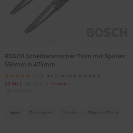
l
i
t
u
r
e
n
&
L
Zum
a
BOSCH Scheibenwischer Twin mit Spoiler
Anfang
c
der
550mm & 475mm
k
Bildergalerie
p
springen
f
Bewertung:
(518)
Ihre Bewertung hinzufügen
l
91
100
% of
30,50 €
42,36 €
28% gespart
e
g
inkl. 19% MwSt.
e
A
u
Bosch
Frontwischer
2 Wischer
550mm & 475mm
t
o
w