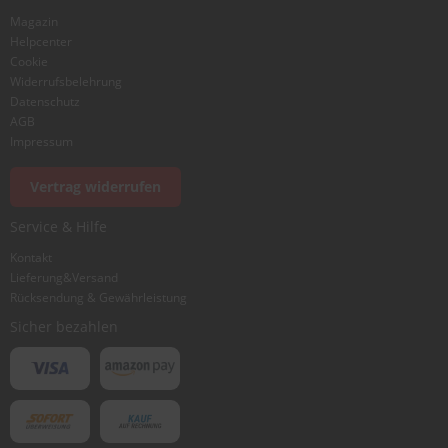
Magazin
Bewertung
Helpcenter
Cookie
Widerrufsbelehrung
Datenschutz
AGB
Impressum
Foto hinzufügen
Vertrag widerrufen
Service & Hilfe
Ich würde dieses Produkt weiterempfehlen
Kontakt
Lieferung&Versand
Rücksendung & Gewährleistung
Bewertung abschicken
Sicher bezahlen