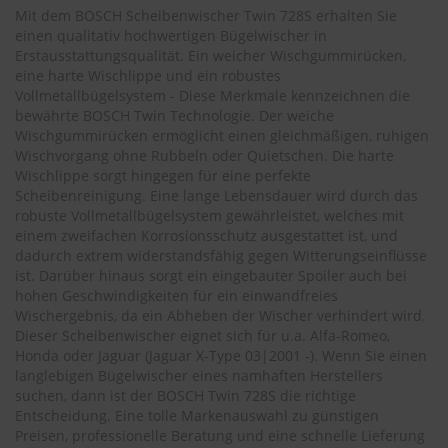
.
Mit dem BOSCH Scheibenwischer Twin 728S erhalten Sie
c
einen qualitativ hochwertigen Bügelwischer in
o
Erstausstattungsqualität. Ein weicher Wischgummirücken,
m
eine harte Wischlippe und ein robustes
A
Vollmetallbügelsystem - Diese Merkmale kennzeichnen die
u
bewährte BOSCH Twin Technologie. Der weiche
t
Wischgummirücken ermöglicht einen gleichmäßigen, ruhigen
o
Wischvorgang ohne Rubbeln oder Quietschen. Die harte
s
Wischlippe sorgt hingegen für eine perfekte
h
Scheibenreinigung. Eine lange Lebensdauer wird durch das
a
robuste Vollmetallbügelsystem gewährleistet, welches mit
m
einem zweifachen Korrosionsschutz ausgestattet ist, und
p
dadurch extrem widerstandsfähig gegen Witterungseinflüsse
o
o
ist. Darüber hinaus sorgt ein eingebauter Spoiler auch bei
hohen Geschwindigkeiten für ein einwandfreies
S
Wischergebnis, da ein Abheben der Wischer verhindert wird.
c
Dieser Scheibenwischer eignet sich für u.a. Alfa-Romeo,
h
Honda oder Jaguar (
Jaguar X-Type 03|2001 -
). Wenn Sie einen
e
langlebigen Bügelwischer eines namhaften Herstellers
i
suchen, dann ist der BOSCH Twin 728S die richtige
b
Entscheidung. Eine tolle Markenauswahl zu günstigen
e
Preisen, professionelle Beratung und eine schnelle Lieferung
n