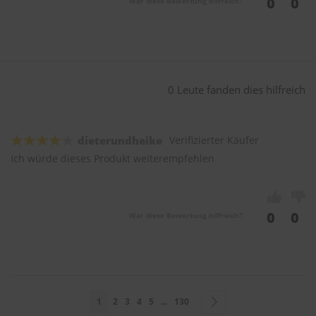
0
0
War diese Bewertung hilfreich?
0 Leute fanden dies hilfreich
dieterundheike
Verifizierter Käufer
Ich würde dieses Produkt weiterempfehlen
0
0
War diese Bewertung hilfreich?
Seite
Sie lesen gerade Seite
Seite
Seite
Seite
Seite
Seite
Seite
Weiter
1
2
3
4
5
...
130