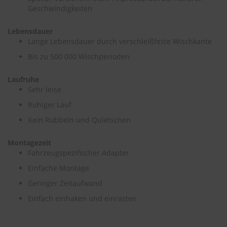
Geschwindigkeiten
S
c
Lebensdauer
h
Lange Lebensdauer durch verschleißfeste Wischkante
w
ä
Bis zu 500 000 Wischperioden
m
m
Laufruhe
e
Sehr leise
T
ü
Ruhiger Lauf
c
h
Kein Rubbeln und Quietschen
e
r
Montagezeit
B
Fahrzeugspezifischer Adapter
ü
r
Einfache Montage
s
t
Geringer Zeitaufwand
e
Einfach einhaken und einrasten
n
Accessoires