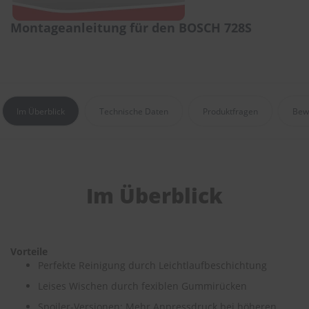
e
Montageanleitung für den BOSCH 728S
P
o
l
s
t
e
r
Im Überblick
Technische Daten
Produktfragen
Bew
-
&
I
n
n
e
Im Überblick
n
r
e
i
n
Vorteile
i
Perfekte Reinigung durch Leichtlaufbeschichtung
g
u
Leises Wischen durch fexiblen Gummirücken
n
Spoiler-Versionen: Mehr Anpressdruck bei höheren
g