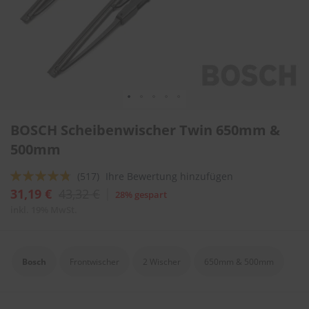
l
i
t
u
r
e
n
&
L
Zum
a
BOSCH Scheibenwischer Twin 650mm &
Anfang
c
der
500mm
k
Bildergalerie
p
springen
f
Bewertung:
(517)
Ihre Bewertung hinzufügen
l
91
100
% of
31,19 €
43,32 €
28% gespart
e
g
inkl. 19% MwSt.
e
A
u
Bosch
Frontwischer
2 Wischer
650mm & 500mm
t
o
w