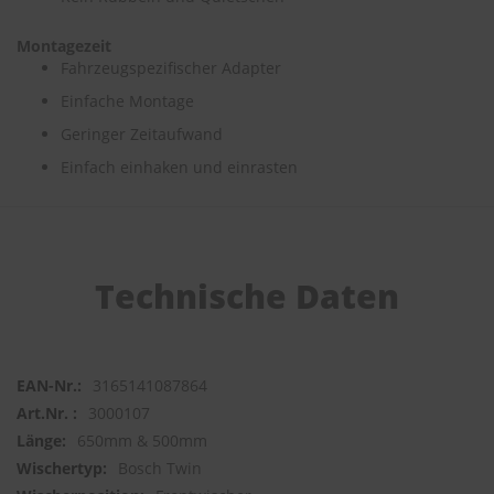
S
Montagezeit
c
Fahrzeugspezifischer Adapter
h
w
Einfache Montage
ä
Geringer Zeitaufwand
m
m
Einfach einhaken und einrasten
e
T
ü
c
h
e
Technische Daten
r
B
ü
r
s
3165141087864
t
3000107
e
n
650mm & 500mm
Bosch Twin
Accessoires