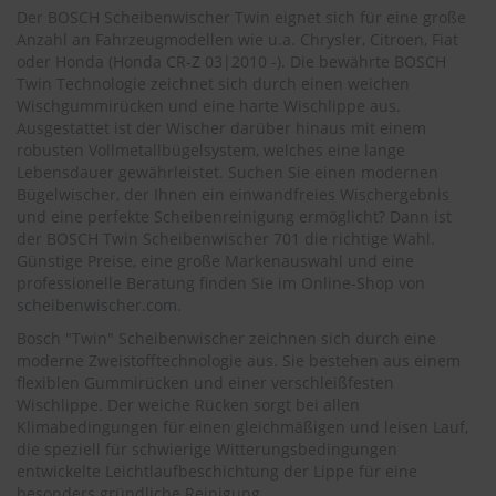
.
Der BOSCH Scheibenwischer Twin eignet sich für eine große
c
Anzahl an Fahrzeugmodellen wie u.a. Chrysler, Citroen, Fiat
o
oder Honda (
Honda CR-Z 03|2010 -
). Die bewährte BOSCH
m
Twin Technologie zeichnet sich durch einen weichen
A
Wischgummirücken und eine harte Wischlippe aus.
u
Ausgestattet ist der Wischer darüber hinaus mit einem
t
robusten Vollmetallbügelsystem, welches eine lange
o
Lebensdauer gewährleistet. Suchen Sie einen modernen
s
Bügelwischer, der Ihnen ein einwandfreies Wischergebnis
h
und eine perfekte Scheibenreinigung ermöglicht? Dann ist
a
der BOSCH Twin Scheibenwischer 701 die richtige Wahl.
m
Günstige Preise, eine große Markenauswahl und eine
p
professionelle Beratung finden Sie im Online-Shop von
o
o
scheibenwischer.com
.
Bosch "Twin" Scheibenwischer zeichnen sich durch eine
S
moderne Zweistofftechnologie aus. Sie bestehen aus einem
c
flexiblen Gummirücken und einer verschleißfesten
h
Wischlippe. Der weiche Rücken sorgt bei allen
e
i
Klimabedingungen für einen gleichmäßigen und leisen Lauf,
b
die speziell für schwierige Witterungsbedingungen
e
entwickelte Leichtlaufbeschichtung der Lippe für eine
n
besonders gründliche Reinigung.