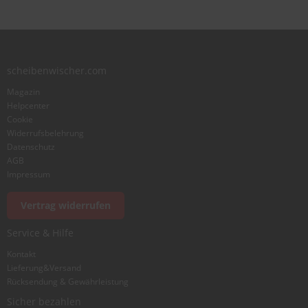
Zusammenfassung
scheibenwischer.com
Bewertung
Magazin
Helpcenter
Cookie
Widerrufsbelehrung
Datenschutz
AGB
Foto hinzufügen
Impressum
Vertrag widerrufen
Ich würde dieses Produkt weiterempfehlen
Service & Hilfe
Kontakt
Lieferung&Versand
Bewertung abschicken
Rücksendung & Gewährleistung
Sicher bezahlen