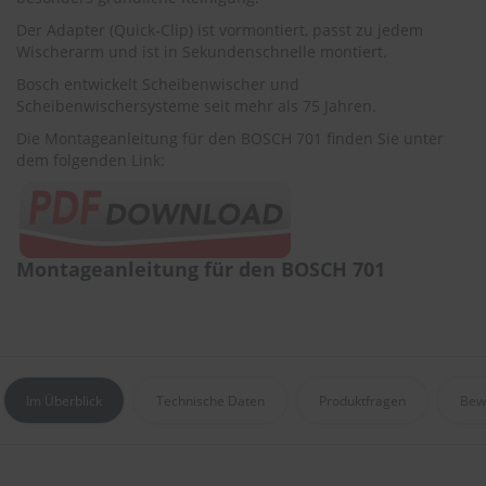
r
e
Der Adapter (Quick-Clip) ist vormontiert, passt zu jedem
i
Wischerarm und ist in Sekundenschnelle montiert.
n
Bosch entwickelt Scheibenwischer und
i
Scheibenwischersysteme seit mehr als 75 Jahren.
g
u
Die Montageanleitung für den BOSCH 701 finden Sie unter
n
dem folgenden Link:
g
K
u
n
s
Montageanleitung für den BOSCH 701
t
s
t
o
f
f
Im Überblick
Technische Daten
Produktfragen
Bew
p
f
l
e
g