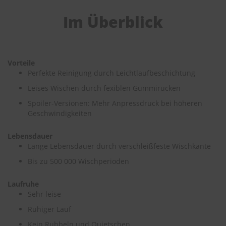
e
Im Überblick
P
o
l
s
t
Vorteile
e
Perfekte Reinigung durch Leichtlaufbeschichtung
r
Leises Wischen durch fexiblen Gummirücken
-
&
Spoiler-Versionen: Mehr Anpressdruck bei höheren
I
Geschwindigkeiten
n
n
e
Lebensdauer
n
Lange Lebensdauer durch verschleißfeste Wischkante
r
Bis zu 500 000 Wischperioden
e
i
n
Laufruhe
i
Sehr leise
g
u
Ruhiger Lauf
n
Kein Rubbeln und Quietschen
g