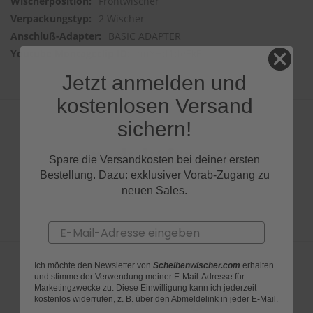
Frontwischer
2 Wischer
BASIC ADAPTER
huYHd1deEkE
Jetzt anmelden und
kostenlosen Versand
sichern!
Produktfragen
Spare die Versandkosten bei deiner ersten
Bestellung. Dazu: exklusiver Vorab-Zugang zu
neuen Sales.
Email
Ich möchte den Newsletter von
Scheibenwischer.com
erhalten
und stimme der Verwendung meiner E-Mail-Adresse für
Marketingzwecke zu. Diese Einwilligung kann ich jederzeit
Bewertungen
kostenlos widerrufen, z. B. über den Abmeldelink in jeder E-Mail.