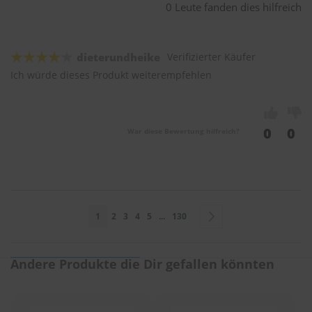
0 Leute fanden dies hilfreich
dieterundheike
Verifizierter Käufer
Ich würde dieses Produkt weiterempfehlen
0
0
War diese Bewertung hilfreich?
Seite
Sie lesen gerade Seite
Seite
Seite
Seite
Seite
Seite
Seite
Weiter
1
2
3
4
5
...
130
Andere Produkte die Dir gefallen könnten