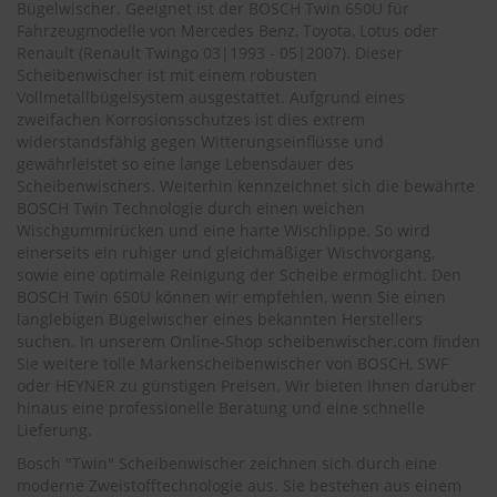
.
Bügelwischer. Geeignet ist der BOSCH Twin 650U für
c
Fahrzeugmodelle von Mercedes Benz, Toyota, Lotus oder
o
Renault (
Renault Twingo 03|1993 - 05|2007
). Dieser
m
Scheibenwischer ist mit einem robusten
Vollmetallbügelsystem ausgestattet. Aufgrund eines
A
zweifachen Korrosionsschutzes ist dies extrem
u
widerstandsfähig gegen Witterungseinflüsse und
t
gewährleistet so eine lange Lebensdauer des
o
s
Scheibenwischers. Weiterhin kennzeichnet sich die bewährte
h
BOSCH Twin Technologie durch einen weichen
a
Wischgummirücken und eine harte Wischlippe. So wird
m
einerseits ein ruhiger und gleichmäßiger Wischvorgang,
p
sowie eine optimale Reinigung der Scheibe ermöglicht. Den
o
BOSCH Twin 650U können wir empfehlen, wenn Sie einen
o
langlebigen Bügelwischer eines bekannten Herstellers
suchen. In unserem Online-Shop
scheibenwischer.com
finden
S
Sie weitere tolle Markenscheibenwischer von BOSCH, SWF
c
oder HEYNER zu günstigen Preisen. Wir bieten Ihnen darüber
h
e
hinaus eine professionelle Beratung und eine schnelle
i
Lieferung.
b
Bosch "Twin" Scheibenwischer zeichnen sich durch eine
e
moderne Zweistofftechnologie aus. Sie bestehen aus einem
n