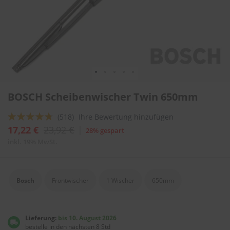
l
i
t
u
r
e
n
&
L
Zum
a
BOSCH Scheibenwischer Twin 650mm
Anfang
c
der
k
Bewertung:
(518)
Ihre Bewertung hinzufügen
Bildergalerie
p
springen
91
100
f
% of
17,22 €
23,92 €
28% gespart
l
inkl. 19% MwSt.
e
g
e
Bosch
Frontwischer
1 Wischer
650mm
A
u
t
o
Lieferung:
bis 10. August 2026
w
bestelle in den nächsten 8 Std