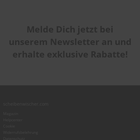
Foto hinzufügen
Melde Dich jetzt bei
Ich würde dieses Produkt weiterempfehlen
unserem Newsletter an und
erhalte exklusive Rabatte!
Bewertung abschicken
scheibenwischer.com
Magazin
Helpcenter
Cookie
Widerrufsbelehrung
Datenschutz