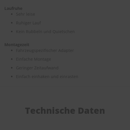
Laufruhe
S
Sehr leise
c
h
Ruhiger Lauf
w
Kein Rubbeln und Quietschen
ä
m
m
Montagezeit
e
Fahrzeugspezifischer Adapter
T
ü
Einfache Montage
c
Geringer Zeitaufwand
h
e
Einfach einhaken und einrasten
r
B
ü
r
s
t
Technische Daten
e
n
Accessoires