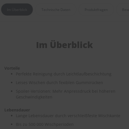
e
Im Überblick
Technische Daten
Produktfragen
Bew
P
o
l
s
t
e
Im Überblick
r
-
&
I
n
Vorteile
n
Perfekte Reinigung durch Leichtlaufbeschichtung
e
n
Leises Wischen durch fexiblen Gummirücken
r
Spoiler-Versionen: Mehr Anpressdruck bei höheren
e
Geschwindigkeiten
i
n
i
Lebensdauer
g
Lange Lebensdauer durch verschleißfeste Wischkante
u
n
Bis zu 500 000 Wischperioden
g