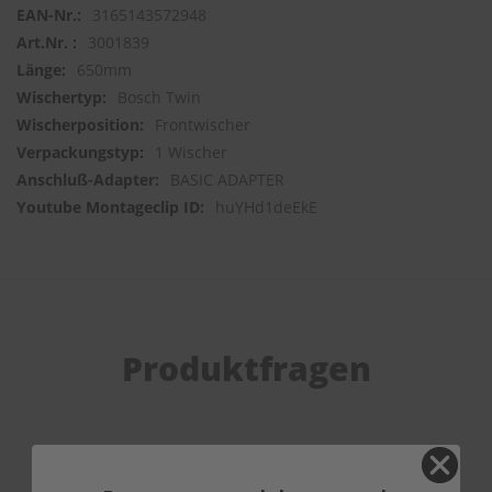
3165143572948
3001839
650mm
Bosch Twin
Frontwischer
1 Wischer
BASIC ADAPTER
huYHd1deEkE
Produktfragen