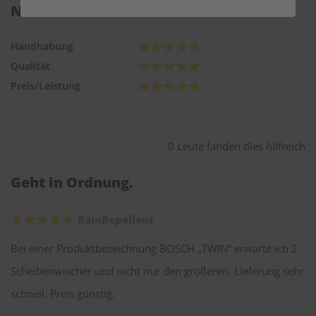
Nach Funktion:
Handhabung
Qualität
Preis/Leistung
0 Leute fanden dies hilfreich
Geht in Ordnung.
RainRepellent
Bei einer Produktbezeichnung BOSCH „TWIN“ erwarte ich 2
Scheibenwischer und nicht nur den größeren. Lieferung sehr
schnell, Preis günstig.