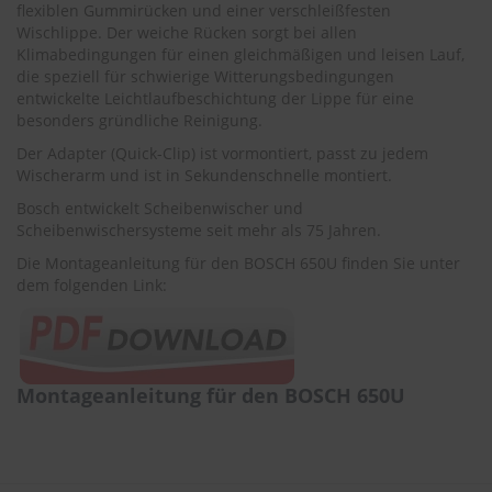
r
flexiblen Gummirücken und einer verschleißfesten
e
Wischlippe. Der weiche Rücken sorgt bei allen
i
Klimabedingungen für einen gleichmäßigen und leisen Lauf,
n
die speziell für schwierige Witterungsbedingungen
i
entwickelte Leichtlaufbeschichtung der Lippe für eine
g
besonders gründliche Reinigung.
u
n
Der Adapter (Quick-Clip) ist vormontiert, passt zu jedem
g
Wischerarm und ist in Sekundenschnelle montiert.
Bosch entwickelt Scheibenwischer und
K
u
Scheibenwischersysteme seit mehr als 75 Jahren.
n
Die Montageanleitung für den BOSCH 650U finden Sie unter
s
dem folgenden Link:
t
s
t
o
f
f
Montageanleitung für den BOSCH 650U
p
f
l
e
g