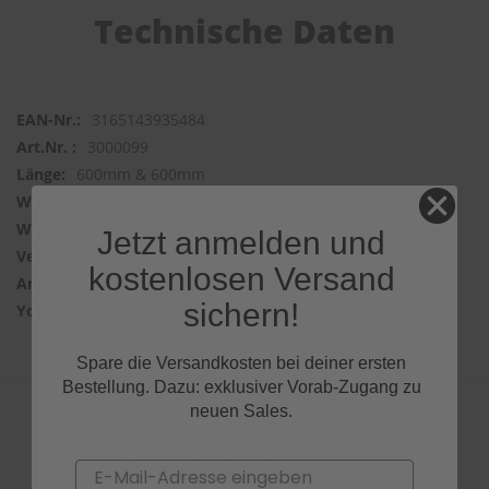
Technische Daten
3165143935484
3000099
600mm & 600mm
Bosch Twin
Frontwischer
Jetzt anmelden und
2 Wischer
kostenlosen Versand
BASIC ADAPTER
sichern!
huYHd1deEkE
Spare die Versandkosten bei deiner ersten
Bestellung. Dazu: exklusiver Vorab-Zugang zu
neuen Sales.
Produktfragen
Email