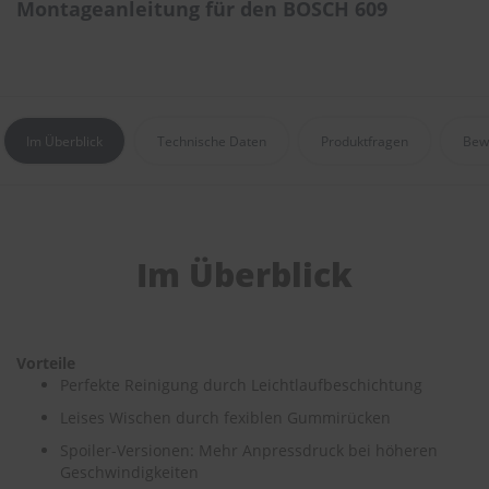
Montageanleitung für den BOSCH 609
e
P
o
l
s
t
Im Überblick
Technische Daten
Produktfragen
Bew
e
r
-
&
I
n
Im Überblick
n
e
n
r
e
Vorteile
i
Perfekte Reinigung durch Leichtlaufbeschichtung
n
i
Leises Wischen durch fexiblen Gummirücken
g
u
Spoiler-Versionen: Mehr Anpressdruck bei höheren
n
Geschwindigkeiten
g