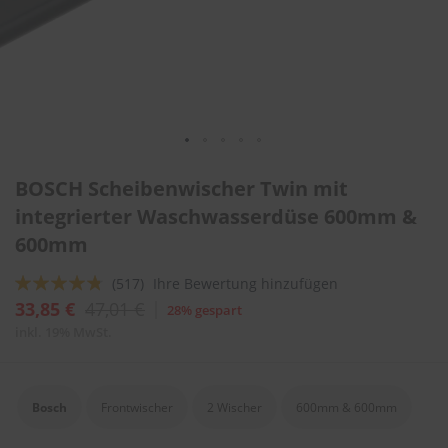
l
i
t
u
r
e
n
&
L
Zum
a
BOSCH Scheibenwischer Twin mit
Anfang
c
der
integrierter Waschwasserdüse 600mm &
k
Bildergalerie
p
600mm
springen
f
l
Bewertung:
(517)
Ihre Bewertung hinzufügen
e
g
91
100
% of
33,85 €
47,01 €
28% gespart
e
inkl. 19% MwSt.
A
u
t
Bosch
Frontwischer
2 Wischer
600mm & 600mm
o
w