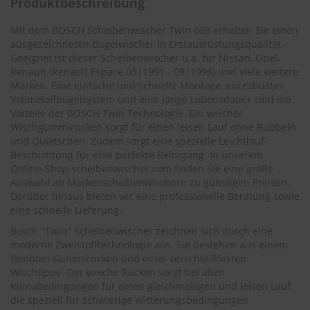
Produktbeschreibung
.
c
o
Mit dem BOSCH Scheibenwischer Twin 609 erhalten Sie einen
m
ausgezeichneten Bügelwischer in Erstausrüstungsqualität.
Geeignet ist dieser Scheibenwischer u.a. für Nissan, Opel,
A
Renault (
Renault Espace 03|1991 - 09|1996
) und viele weitere
u
Marken. Eine einfache und schnelle Montage, ein robustes
t
Vollmetallbügelsystem und eine lange Lebensdauer sind die
o
Vorteile der BOSCH Twin Technologie. Ein weicher
s
Wischgummirücken sorgt für einen leisen Lauf ohne Rubbeln
h
a
und Quietschen. Zudem sorgt eine spezielle Leichtlauf-
m
Beschichtung für eine perfekte Reinigung. In unserem
p
Online-Shop
scheibenwischer.com
finden Sie eine große
o
Auswahl an Markenscheibenwischern zu günstigen Preisen.
o
Darüber hinaus bieten wir eine professionelle Beratung sowie
eine schnelle Lieferung.
S
c
Bosch "Twin" Scheibenwischer zeichnen sich durch eine
h
moderne Zweistofftechnologie aus. Sie bestehen aus einem
e
flexiblen Gummirücken und einer verschleißfesten
i
Wischlippe. Der weiche Rücken sorgt bei allen
b
Klimabedingungen für einen gleichmäßigen und leisen Lauf,
e
die speziell für schwierige Witterungsbedingungen
n