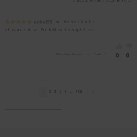
onkel55
Verifizierter Käufer
Ich würde dieses Produkt weiterempfehlen
0
0
War diese Bewertung hilfreich?
Seite
Sie lesen gerade Seite
Seite
Seite
Seite
Seite
Seite
Seite
Weiter
1
2
3
4
5
...
130
Sie bewerten: