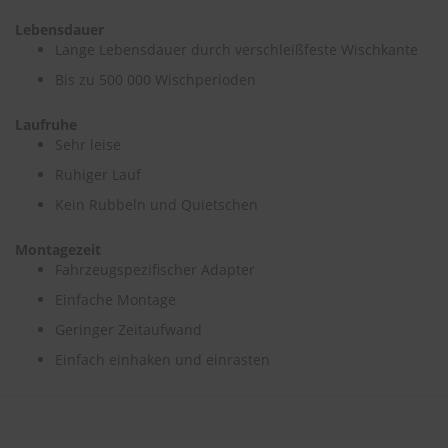
Lebensdauer
S
Lange Lebensdauer durch verschleißfeste Wischkante
c
h
Bis zu 500 000 Wischperioden
w
ä
Laufruhe
m
Sehr leise
m
e
Ruhiger Lauf
T
ü
Kein Rubbeln und Quietschen
c
h
Montagezeit
e
Fahrzeugspezifischer Adapter
r
B
Einfache Montage
ü
r
Geringer Zeitaufwand
s
Einfach einhaken und einrasten
t
e
n
Accessoires