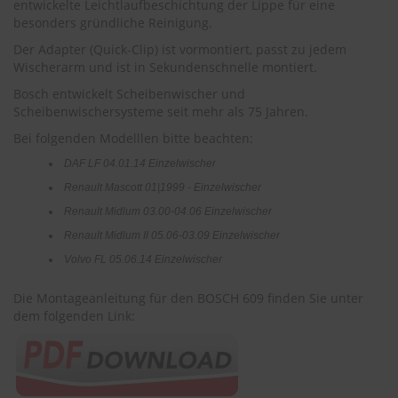
entwickelte Leichtlaufbeschichtung der Lippe für eine
r
besonders gründliche Reinigung.
e
i
Der Adapter (Quick-Clip) ist vormontiert, passt zu jedem
n
Wischerarm und ist in Sekundenschnelle montiert.
i
g
Bosch entwickelt Scheibenwischer und
u
Scheibenwischersysteme seit mehr als 75 Jahren.
n
g
Bei folgenden Modelllen bitte beachten:
DAF LF 04.01.14 Einzelwischer
K
u
Renault Mascott 01|1999 - Einzelwischer
n
Renault Midlum 03.00-04.06 Einzelwischer
s
t
Renault Midlum II 05.06-03.09 Einzelwischer
s
Volvo FL 05.06.14 Einzelwischer
t
o
f
Die Montageanleitung für den BOSCH 609 finden Sie unter
f
dem folgenden Link:
p
f
l
e
g