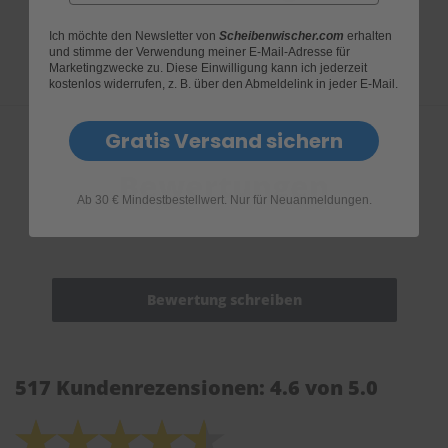
Ich möchte den Newsletter von
Scheibenwischer.com
erhalten
und stimme der Verwendung meiner E-Mail-Adresse für
Marketingzwecke zu. Diese Einwilligung kann ich jederzeit
kostenlos widerrufen, z. B. über den Abmeldelink in jeder E-Mail.
Gratis Versand sichern
Bewertungen
Ab 30 € Mindestbestellwert. Nur für Neuanmeldungen.
517 Kundenrezensionen: 4.6 von 5.0