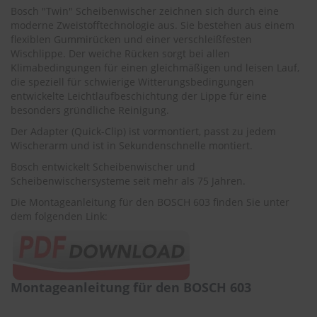
.
Bosch "Twin" Scheibenwischer zeichnen sich durch eine
c
moderne Zweistofftechnologie aus. Sie bestehen aus einem
o
flexiblen Gummirücken und einer verschleißfesten
m
Wischlippe. Der weiche Rücken sorgt bei allen
A
Klimabedingungen für einen gleichmäßigen und leisen Lauf,
u
die speziell für schwierige Witterungsbedingungen
t
entwickelte Leichtlaufbeschichtung der Lippe für eine
o
besonders gründliche Reinigung.
s
h
Der Adapter (Quick-Clip) ist vormontiert, passt zu jedem
a
Wischerarm und ist in Sekundenschnelle montiert.
m
Bosch entwickelt Scheibenwischer und
p
Scheibenwischersysteme seit mehr als 75 Jahren.
o
o
Die Montageanleitung für den BOSCH 603 finden Sie unter
dem folgenden Link:
S
c
h
e
i
b
Montageanleitung für den BOSCH 603
e
n