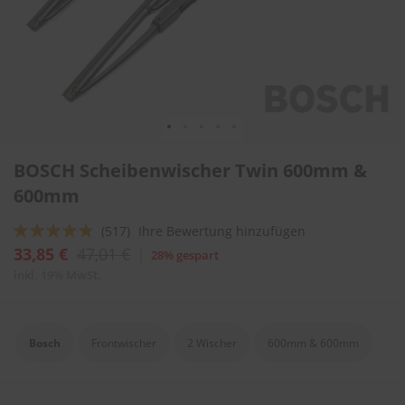
l
i
t
u
r
e
n
&
L
Zum
a
BOSCH Scheibenwischer Twin 600mm &
Anfang
c
der
600mm
k
Bildergalerie
p
springen
f
Bewertung:
(517)
Ihre Bewertung hinzufügen
l
91
100
% of
33,85 €
47,01 €
28% gespart
e
g
inkl. 19% MwSt.
e
A
u
Bosch
Frontwischer
2 Wischer
600mm & 600mm
t
o
w