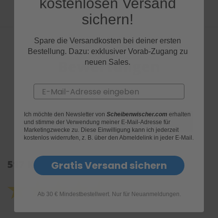
kostenlosen Versand
sichern!
Spare die Versandkosten bei deiner ersten
Bestellung. Dazu: exklusiver Vorab-Zugang zu
Bewertungen
neuen Sales.
Email
Ich möchte den Newsletter von
Scheibenwischer.com
erhalten
und stimme der Verwendung meiner E-Mail-Adresse für
Marketingzwecke zu. Diese Einwilligung kann ich jederzeit
kostenlos widerrufen, z. B. über den Abmeldelink in jeder E-Mail.
517 Kundenrezensionen: 4.6 von 5.0
Gratis Versand sichern
Ab 30 € Mindestbestellwert. Nur für Neuanmeldungen.