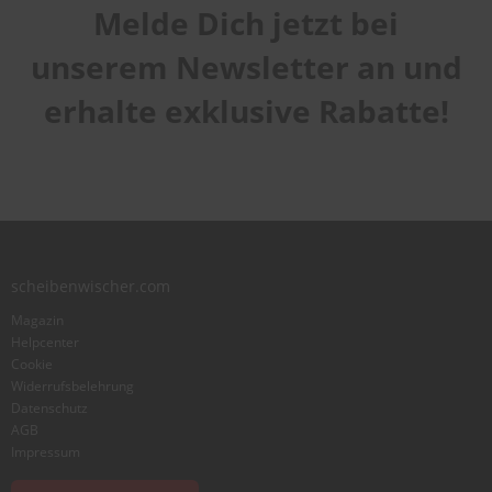
Melde Dich jetzt bei
Handhabung
1
2
3
4
5
Qualität
star
stars
stars
stars
stars
unserem Newsletter an und
1
2
3
4
5
Laufruhe
star
stars
stars
stars
stars
erhalte exklusive Rabatte!
1
2
3
4
5
star
stars
stars
stars
stars
Benutzername
Zusammenfassung
scheibenwischer.com
Bewertung
Magazin
Helpcenter
Cookie
Widerrufsbelehrung
Datenschutz
AGB
Foto hinzufügen
Impressum