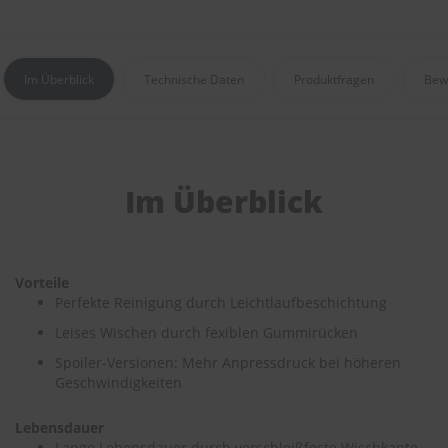
r
e
i
n
Im Überblick
Technische Daten
Produktfragen
Bew
i
g
u
n
g
Im Überblick
K
u
n
s
t
s
Vorteile
t
Perfekte Reinigung durch Leichtlaufbeschichtung
o
Leises Wischen durch fexiblen Gummirücken
f
f
Spoiler-Versionen: Mehr Anpressdruck bei höheren
p
Geschwindigkeiten
f
l
e
Lebensdauer
g
Lange Lebensdauer durch verschleißfeste Wischkante