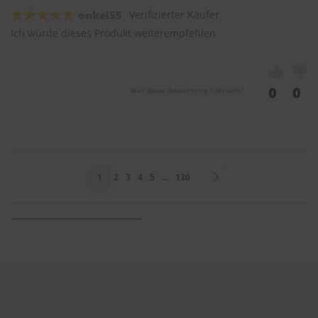
onkel55
Verifizierter Käufer
Ich würde dieses Produkt weiterempfehlen
0
0
War diese Bewertung hilfreich?
Seite
Sie lesen gerade Seite
Seite
Seite
Seite
Seite
Seite
Seite
Weiter
1
2
3
4
5
...
130
Sie bewerten:
BOSCH Scheibenwischer Twin 600mm & 600mm