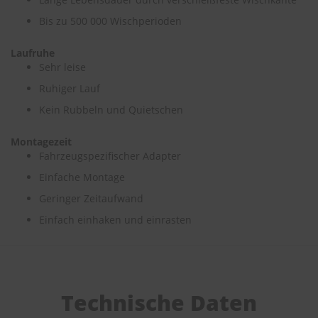
e
Bis zu 500 000 Wischperioden
P
o
Laufruhe
l
Sehr leise
s
t
Ruhiger Lauf
e
Kein Rubbeln und Quietschen
r
-
&
Montagezeit
I
Fahrzeugspezifischer Adapter
n
n
Einfache Montage
e
Geringer Zeitaufwand
n
r
Einfach einhaken und einrasten
e
i
n
i
g
u
Technische Daten
n
g