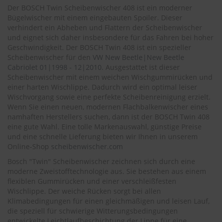
.
Der BOSCH Twin Scheibenwischer 408 ist ein moderner
c
Bügelwischer mit einem eingebauten Spoiler. Dieser
o
verhindert ein Abheben und Flattern der Scheibenwischer
m
und eignet sich daher insbesondere für das Fahren bei hoher
A
Geschwindigkeit. Der BOSCH Twin 408 ist ein spezieller
u
Scheibenwischer für den
VW
New Beetle|New Beetle
t
Cabriolet
01|1998 - 12|2010.
Ausgestattet ist dieser
o
Scheibenwischer mit einem weichen Wischgummirücken und
s
einer harten Wischlippe. Dadurch wird ein optimal leiser
h
Wischvorgang sowie eine perfekte Scheibenreinigung erzielt.
a
Wenn Sie einen neuen, modernen Flachbalkenwischer eines
m
namhaften Herstellers suchen, dann ist der BOSCH Twin 408
p
eine gute Wahl. Eine tolle Markenauswahl, günstige Preise
o
o
und eine schnelle Lieferung bieten wir Ihnen in unserem
Online-Shop
scheibenwischer.com
S
Bosch "Twin" Scheibenwischer zeichnen sich durch eine
c
moderne Zweistofftechnologie aus. Sie bestehen aus einem
h
flexiblen Gummirücken und einer verschleißfesten
e
i
Wischlippe. Der weiche Rücken sorgt bei allen
b
Klimabedingungen für einen gleichmäßigen und leisen Lauf,
e
die speziell für schwierige Witterungsbedingungen
n
entwickelte Leichtlaufbeschichtung der Lippe für eine