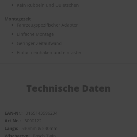
Kein Rubbeln und Quietschen
S
c
Montagezeit
h
Fahrzeugspezifischer Adapter
w
ä
Einfache Montage
m
Geringer Zeitaufwand
m
e
Einfach einhaken und einrasten
T
ü
c
h
e
r
Technische Daten
B
ü
r
s
t
3165143596234
e
3000122
n
530mm & 530mm
Accessoires
Bosch Twin