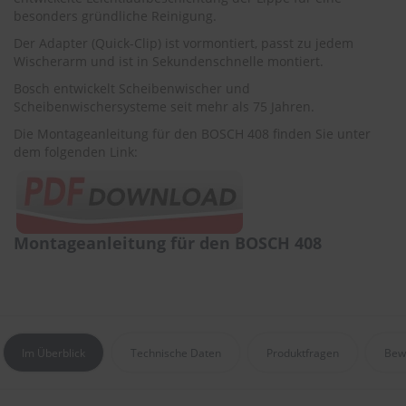
r
besonders gründliche Reinigung.
e
i
Der Adapter (Quick-Clip) ist vormontiert, passt zu jedem
n
Wischerarm und ist in Sekundenschnelle montiert.
i
Bosch entwickelt Scheibenwischer und
g
u
Scheibenwischersysteme seit mehr als 75 Jahren.
n
Die Montageanleitung für den BOSCH 408 finden Sie unter
g
dem folgenden Link:
K
u
n
s
t
Montageanleitung für den BOSCH 408
s
t
o
f
f
p
f
Im Überblick
Technische Daten
Produktfragen
Bew
l
e
g