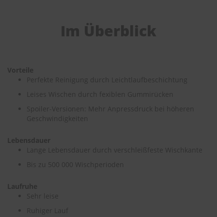
e
P
Im Überblick
o
l
s
t
e
Vorteile
r
Perfekte Reinigung durch Leichtlaufbeschichtung
-
Leises Wischen durch fexiblen Gummirücken
&
I
Spoiler-Versionen: Mehr Anpressdruck bei höheren
n
Geschwindigkeiten
n
e
n
Lebensdauer
r
Lange Lebensdauer durch verschleißfeste Wischkante
e
i
Bis zu 500 000 Wischperioden
n
i
Laufruhe
g
Sehr leise
u
n
Ruhiger Lauf
g