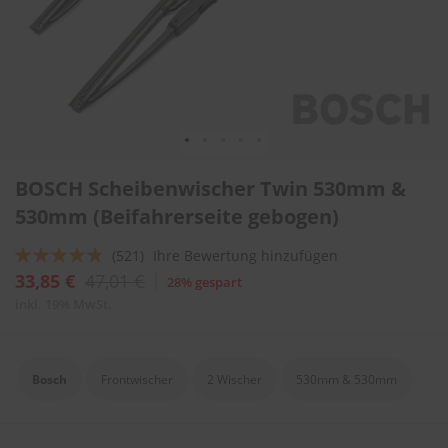
l
i
t
u
r
e
n
&
L
Zum
a
BOSCH Scheibenwischer Twin 530mm &
Anfang
c
der
530mm (Beifahrerseite gebogen)
k
Bildergalerie
p
springen
f
Bewertung:
(521)
Ihre Bewertung hinzufügen
l
91
100
% of
33,85 €
47,01 €
28% gespart
e
g
inkl. 19% MwSt.
e
A
u
Bosch
Frontwischer
2 Wischer
530mm & 530mm
t
o
w