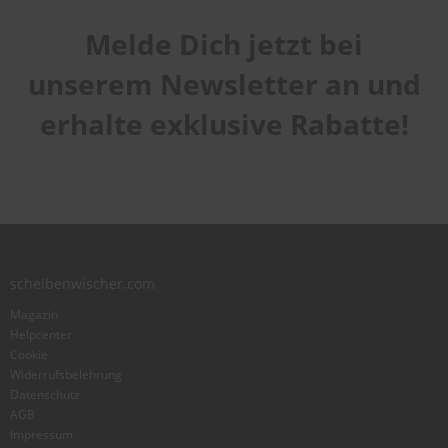
(Beifahrerseite gebogen)
Melde Dich jetzt bei
Handhabung
1
2
3
4
5
unserem Newsletter an und
Qualität
star
stars
stars
stars
stars
1
2
3
4
5
erhalte exklusive Rabatte!
Laufruhe
star
stars
stars
stars
stars
1
2
3
4
5
star
stars
stars
stars
stars
Benutzername
Zusammenfassung
scheibenwischer.com
Magazin
Bewertung
Helpcenter
Cookie
Widerrufsbelehrung
Datenschutz
AGB
Impressum