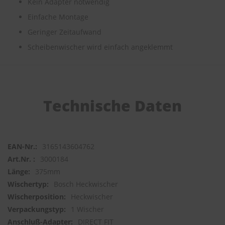
Kein Adapter notwendig
Einfache Montage
S
c
Geringer Zeitaufwand
h
w
Scheibenwischer wird einfach angeklemmt
ä
m
m
e
T
ü
Technische Daten
c
h
e
r
B
3165143604762
ü
3000184
r
375mm
s
t
Bosch Heckwischer
e
Heckwischer
n
1 Wischer
Accessoires
DIRECT FIT