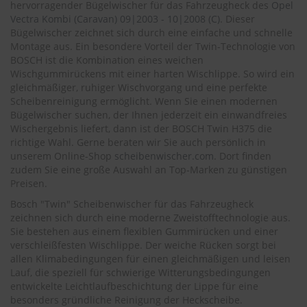
.
hervorragender Bügelwischer für das Fahrzeugheck des
Opel
c
Vectra
Kombi (Caravan) 09|2003 - 10|2008 (C)
. Dieser
o
Bügelwischer zeichnet sich durch eine einfache und schnelle
m
Montage aus. Ein besondere Vorteil der Twin-Technologie von
BOSCH ist die Kombination eines weichen
A
Wischgummirückens mit einer harten Wischlippe. So wird ein
u
gleichmäßiger, ruhiger Wischvorgang und eine perfekte
t
Scheibenreinigung ermöglicht. Wenn Sie einen modernen
o
s
Bügelwischer suchen, der Ihnen jederzeit ein einwandfreies
h
Wischergebnis liefert, dann ist der BOSCH Twin H375 die
a
richtige Wahl. Gerne beraten wir Sie auch persönlich in
m
unserem Online-Shop
scheibenwischer.com
. Dort finden
p
zudem Sie eine große Auswahl an Top-Marken zu günstigen
o
Preisen.
o
Bosch "Twin" Scheibenwischer für das Fahrzeugheck
S
zeichnen sich durch eine moderne Zweistofftechnologie aus.
c
Sie bestehen aus einem flexiblen Gummirücken und einer
h
verschleißfesten Wischlippe. Der weiche Rücken sorgt bei
e
allen Klimabedingungen für einen gleichmäßigen und leisen
i
Lauf, die speziell für schwierige Witterungsbedingungen
b
entwickelte Leichtlaufbeschichtung der Lippe für eine
e
besonders gründliche Reinigung der Heckscheibe.
n