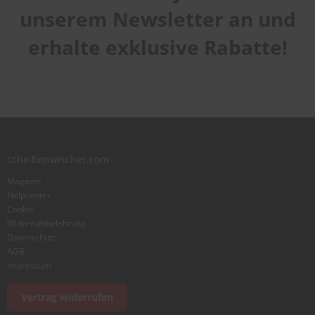
Qualität
star
stars
stars
stars
stars
unserem Newsletter an und
1
2
3
4
5
Laufruhe
star
stars
stars
stars
stars
erhalte exklusive Rabatte!
1
2
3
4
5
star
stars
stars
stars
stars
Benutzername
Zusammenfassung
scheibenwischer.com
Bewertung
Magazin
Helpcenter
Cookie
Widerrufsbelehrung
Datenschutz
AGB
Foto hinzufügen
Impressum
Vertrag widerrufen