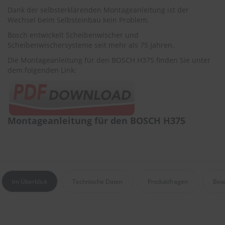
r
Dank der selbsterklärenden Montageanleitung ist der
e
Wechsel beim Selbsteinbau kein Problem.
i
n
Bosch entwickelt Scheibenwischer und
i
Scheibenwischersysteme seit mehr als 75 Jahren.
g
u
Die Montageanleitung für den BOSCH H375 finden Sie unter
n
dem folgenden Link:
g
K
u
n
Montageanleitung für den BOSCH H375
s
t
s
t
o
f
f
Im Überblick
Technische Daten
Produktfragen
Bew
p
f
l
e
g