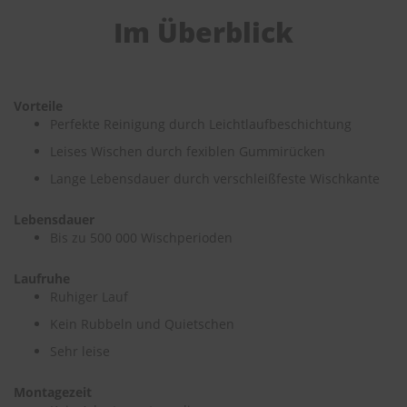
e
Im Überblick
P
o
l
s
Vorteile
t
Perfekte Reinigung durch Leichtlaufbeschichtung
e
r
Leises Wischen durch fexiblen Gummirücken
-
&
Lange Lebensdauer durch verschleißfeste Wischkante
I
n
Lebensdauer
n
Bis zu 500 000 Wischperioden
e
n
r
Laufruhe
e
Ruhiger Lauf
i
Kein Rubbeln und Quietschen
n
i
Sehr leise
g
u
n
Montagezeit
g