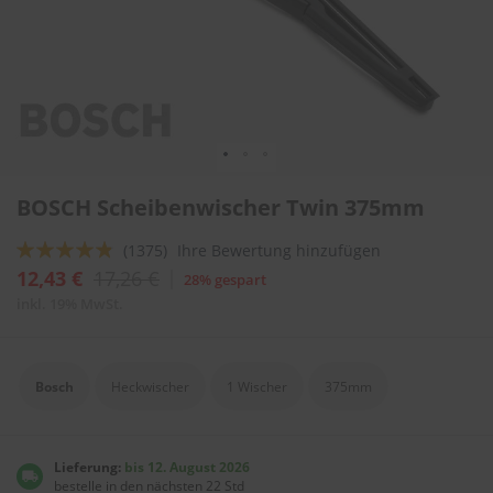
l
i
t
u
r
e
n
&
L
Zum
a
BOSCH Scheibenwischer Twin 375mm
Anfang
c
der
k
Bewertung:
(1375)
Ihre Bewertung hinzufügen
Bildergalerie
p
springen
92
100
f
% of
12,43 €
17,26 €
28% gespart
l
inkl. 19% MwSt.
e
g
e
Bosch
Heckwischer
1 Wischer
375mm
A
u
t
o
Lieferung:
bis 12. August 2026
w
bestelle in den nächsten 22 Std