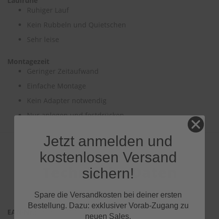
Laufruhe
Ruhiger Lauf
Kein Rubbeln und Quietschen
Sehr leise
Montagezeit
Geringer Zeitaufwand
Einfache Montage
Kein Adapter notwendig
Nur anlegen und festdrücken
Jetzt anmelden und
kostenlosen Versand
Technische Daten
sichern!
Spare die Versandkosten bei deiner ersten
Bestellung. Dazu: exklusiver Vorab-Zugang zu
4047023136787
neuen Sales.