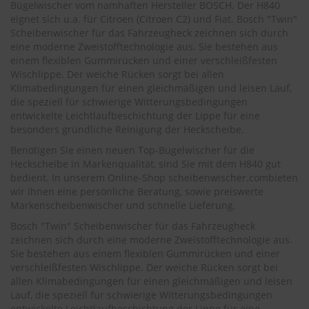
.
Bügelwischer vom namhaften Hersteller BOSCH. Der H840
c
eignet sich u.a. für Citroen (
Citroen C2
) und Fiat. Bosch "Twin"
o
Scheibenwischer für das Fahrzeugheck zeichnen sich durch
m
eine moderne Zweistofftechnologie aus. Sie bestehen aus
einem flexiblen Gummirücken und einer verschleißfesten
A
Wischlippe. Der weiche Rücken sorgt bei allen
u
Klimabedingungen für einen gleichmäßigen und leisen Lauf,
t
die speziell für schwierige Witterungsbedingungen
o
s
entwickelte Leichtlaufbeschichtung der Lippe für eine
h
besonders gründliche Reinigung der Heckscheibe.
a
Benötigen Sie einen neuen Top-Bügelwischer für die
m
Heckscheibe in Markenqualität, sind Sie mit dem H840 gut
p
o
bedient. In unserem Online-Shop
scheibenwischer.com
bieten
o
wir Ihnen eine persönliche Beratung, sowie preiswerte
Markenscheibenwischer und schnelle Lieferung.
S
Bosch "Twin" Scheibenwischer für das Fahrzeugheck
c
zeichnen sich durch eine moderne Zweistofftechnologie aus.
h
e
Sie bestehen aus einem flexiblen Gummirücken und einer
i
verschleißfesten Wischlippe. Der weiche Rücken sorgt bei
b
allen Klimabedingungen für einen gleichmäßigen und leisen
e
Lauf, die speziell für schwierige Witterungsbedingungen
n
entwickelte Leichtlaufbeschichtung der Lippe für eine