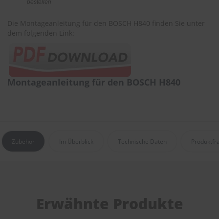
bestellen
e
Die Montageanleitung für den BOSCH H840 finden Sie unter
P
dem folgenden Link:
o
l
s
t
e
r
Montageanleitung für den BOSCH H840
-
&
I
n
n
e
n
Zubehör
Im Überblick
Technische Daten
Produktfr
r
e
i
n
i
g
Erwähnte Produkte
u
n
g