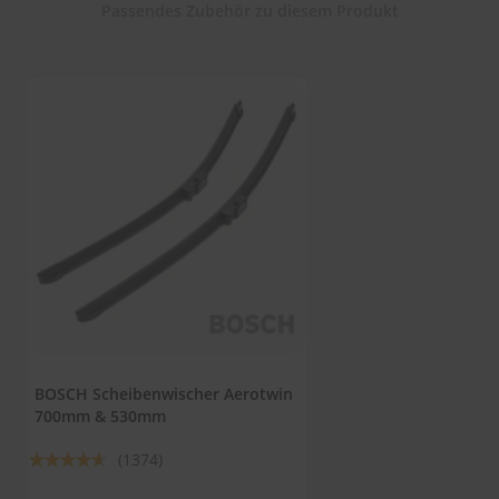
Passendes Zubehör zu diesem Produkt
S
c
h
w
ä
m
m
e
T
ü
c
h
e
r
B
ü
r
s
BOSCH Scheibenwischer Aerotwin
t
700mm & 530mm
e
n
Bewertung:
(1374)
92%
Accessoires