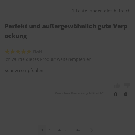
1 Leute fanden dies hilfreich
Perfekt und außergewöhnlich gute Verp
ackung
Ralf
Ich würde dieses Produkt weiterempfehlen
Sehr zu empfehlen
0
0
War diese Bewertung hilfreich?
Seite
Sie lesen gerade Seite
Seite
Seite
Seite
Seite
Seite
Seite
Weiter
1
2
3
4
5
...
347