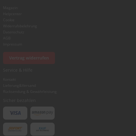
Bewertung
Magazin
Helpcenter
Cookie
Widerrufsbelehrung
Datenschutz
AGB
Foto hinzufügen
Impressum
Vertrag widerrufen
Ich würde dieses Produkt weiterempfehlen
Service & Hilfe
Kontakt
Lieferung&Versand
Bewertung abschicken
Rücksendung & Gewährleistung
Sicher bezahlen