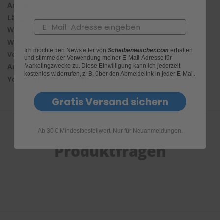
3000114
290mm
Email
Bosch Heckwischer
Heckwischer
Ich möchte den Newsletter von
Scheibenwischer.com
erhalten
1 Wischer
und stimme der Verwendung meiner E-Mail-Adresse für
DIRECT FIT
Marketingzwecke zu. Diese Einwilligung kann ich jederzeit
kostenlos widerrufen, z. B. über den Abmeldelink in jeder E-Mail.
1ZSbIlhO8Y8
Gratis Versand sichern
Ab 30 € Mindestbestellwert. Nur für Neuanmeldungen.
Produktfragen