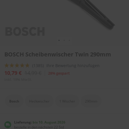
l
i
t
u
r
e
n
&
L
Zum
a
BOSCH Scheibenwischer Twin 290mm
Anfang
c
der
k
Bewertung:
(1385)
Ihre Bewertung hinzufügen
Bildergalerie
p
springen
92
100
f
% of
10,79 €
14,99 €
28% gespart
l
inkl. 19% MwSt.
e
g
e
Bosch
Heckwischer
1 Wischer
290mm
A
u
t
o
Lieferung:
bis 10. August 2026
w
bestelle in den nächsten 22 Std