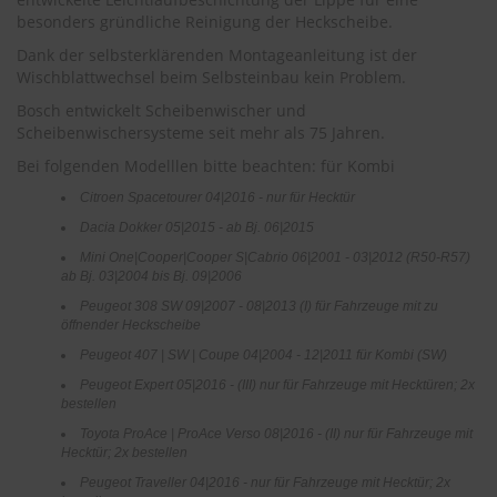
r
besonders gründliche Reinigung der Heckscheibe.
e
i
Dank der selbsterklärenden Montageanleitung ist der
n
Wischblattwechsel beim Selbsteinbau kein Problem.
i
g
Bosch entwickelt Scheibenwischer und
u
Scheibenwischersysteme seit mehr als 75 Jahren.
n
Bei folgenden Modelllen bitte beachten: für Kombi
g
Citroen Spacetourer 04|2016 - nur für Hecktür
K
Dacia Dokker 05|2015 - ab Bj. 06|2015
u
n
Mini One|Cooper|Cooper S|Cabrio 06|2001 - 03|2012 (R50-R57)
s
ab Bj. 03|2004 bis Bj. 09|2006
t
Peugeot 308 SW 09|2007 - 08|2013 (I) für Fahrzeuge mit zu
s
öffnender Heckscheibe
t
o
Peugeot 407 | SW | Coupe 04|2004 - 12|2011 für Kombi (SW)
f
Peugeot Expert 05|2016 - (III) nur für Fahrzeuge mit Hecktüren; 2x
f
bestellen
p
f
Toyota ProAce | ProAce Verso 08|2016 - (II) nur für Fahrzeuge mit
l
Hecktür; 2x bestellen
e
Peugeot Traveller 04|2016 - nur für Fahrzeuge mit Hecktür; 2x
g