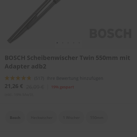
l
i
t
u
r
e
n
&
L
Zum
a
BOSCH Scheibenwischer Twin 550mm mit
Anfang
c
der
Adapter adb2
k
Bildergalerie
p
springen
f
Bewertung:
(517)
Ihre Bewertung hinzufügen
l
91
100
% of
21,26 €
26,09 €
19% gespart
e
g
inkl. 19% MwSt.
e
A
u
Bosch
Heckwischer
1 Wischer
550mm
t
o
w