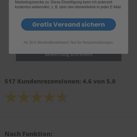
Marketingzwecke zu. Diese Einwilligung kann ich jederzeit
kostenlos widerrufen, z. B. über den Abmeldelink in jeder E-Mail.
Bewertungen
Gratis Versand sichern
Ab 30 € Mindestbestellwert. Nur für Neuanmeldungen.
517 Kundenrezensionen: 4.6 von 5.0
Nach Funktion: