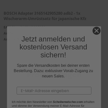
BOSCH Adapter 3165142905280 adb2 - 1x
Wischerarm-Umrüstsatz für japanische Kfz
3165142905280
3002093
Jetzt anmelden und
BASIC ADAPTER
kostenlosen Versand
sichern!
Spare die Versandkosten bei deiner ersten
Bestellung. Dazu: exklusiver Vorab-Zugang zu
Produktfragen
neuen Sales.
Email
Ich möchte den Newsletter von
Scheibenwischer.com
erhalten
und stimme der Verwendung meiner E-Mail-Adresse für