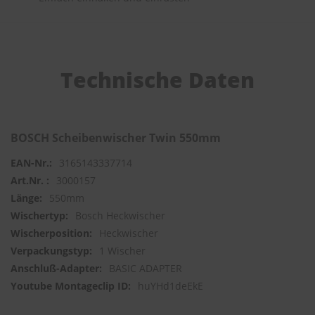
S
c
h
w
Technische Daten
ä
m
m
e
T
BOSCH Scheibenwischer Twin 550mm
ü
c
3165143337714
h
e
3000157
r
550mm
B
Bosch Heckwischer
ü
r
Heckwischer
s
1 Wischer
t
e
BASIC ADAPTER
n
huYHd1deEkE
Accessoires