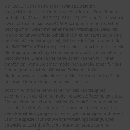
.
Der BOSCH Scheibenwischer Twin H550 ist ein
c
o
ausgzeichneter Heckscheibenwischer für u.a. Ford, Renault
m
und Mazda (
Mazda RX-7 02|1986 - 12|1991 (II)
). Die bewährte
Zweistofftechnologie von BOSCH kombiniert einen weichen
A
Wischgummirücken mit einer harten Wischlippe. Dadurch
u
kann eine einwandfreie Scheibenreinigung, sowie auch eine
t
perfekte Wischleistung ermöglicht werden. Weitere Vorteile
o
der BOSCH Twin Technologie sind eine einfache und schnelle
s
Montage und eine lange Lebensdauer durch verschleißfeste
h
Wischkanten. Diesen Scheibenwischer können wir Ihnen
a
empfehlen, wenn Sie einen modernen Bügelwischer für das
m
p
Fahrzeugheck suchen. Günstige Preise bei toller
o
Markenauswahl, sowie eine schnelle Lieferung finden Sie in
o
unserem Online-Shop
scheibenwischer.com
.
Bosch "Twin" Scheibenwischer für das Fahrzeugheck
S
zeichnen sich durch eine moderne Zweistofftechnologie aus.
c
h
Sie bestehen aus einem flexiblen Gummirücken und einer
e
verschleißfesten Wischlippe. Der weiche Rücken sorgt bei
i
allen Klimabedingungen für einen gleichmäßigen und leisen
b
Lauf, die speziell für schwierige Witterungsbedingungen
e
entwickelte Leichtlaufbeschichtung der Lippe für eine
n