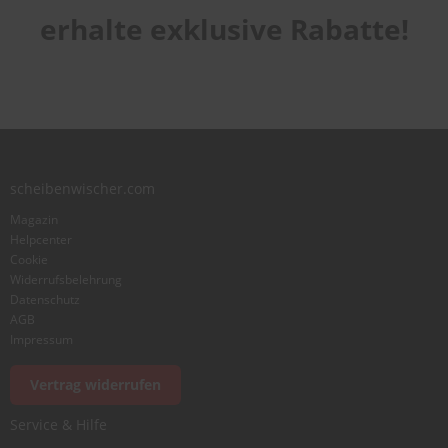
1
2
3
4
5
erhalte exklusive Rabatte!
Laufruhe
star
stars
stars
stars
stars
1
2
3
4
5
star
stars
stars
stars
stars
Benutzername
Zusammenfassung
scheibenwischer.com
Magazin
Bewertung
Helpcenter
Cookie
Widerrufsbelehrung
Datenschutz
AGB
Impressum
Foto hinzufügen
Vertrag widerrufen
Service & Hilfe
Ich würde dieses Produkt weiterempfehlen