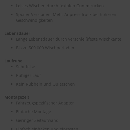
e
Leises Wischen durch fexiblen Gummirücken
Spoiler-Versionen: Mehr Anpressdruck bei höheren
P
o
Geschwindigkeiten
l
s
Lebensdauer
t
Lange Lebensdauer durch verschleißfeste Wischkante
e
r
Bis zu 500 000 Wischperioden
-
&
Laufruhe
I
Sehr leise
n
n
Ruhiger Lauf
e
n
Kein Rubbeln und Quietschen
r
e
Montagezeit
i
Fahrzeugspezifischer Adapter
n
i
Einfache Montage
g
u
Geringer Zeitaufwand
n
Einfach einhaken und einrasten
g