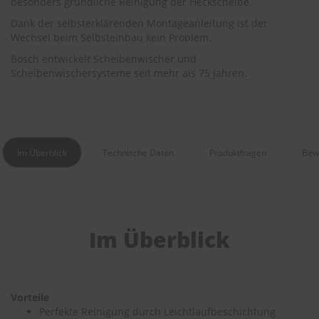
besonders gründliche Reinigung der Heckscheibe.
r
e
Dank der selbsterklärenden Montageanleitung ist der
i
Wechsel beim Selbsteinbau kein Problem.
n
i
Bosch entwickelt Scheibenwischer und
g
Scheibenwischersysteme seit mehr als 75 Jahren.
u
n
g
K
u
Im Überblick
Technische Daten
Produktfragen
Bew
n
s
t
s
t
o
Im Überblick
f
f
p
f
l
Vorteile
e
Perfekte Reinigung durch Leichtlaufbeschichtung
g