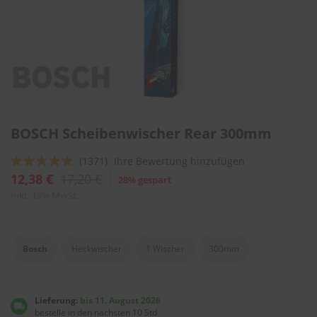
l
i
t
u
r
e
n
&
L
Zum
a
BOSCH Scheibenwischer Rear 300mm
Anfang
c
der
k
Bewertung:
(1371)
Ihre Bewertung hinzufügen
Bildergalerie
p
springen
92
100
f
% of
12,38 €
17,20 €
28% gespart
l
inkl. 19% MwSt.
e
g
e
Bosch
Heckwischer
1 Wischer
300mm
A
u
t
o
Lieferung:
bis 11. August 2026
w
bestelle in den nächsten 10 Std