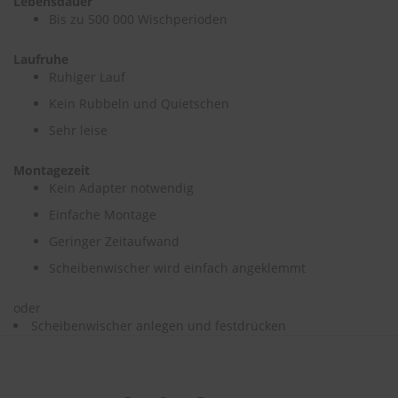
Lebensdauer
e
Bis zu 500 000 Wischperioden
P
Laufruhe
o
Ruhiger Lauf
l
s
Kein Rubbeln und Quietschen
t
e
Sehr leise
r
-
Montagezeit
&
Kein Adapter notwendig
I
n
Einfache Montage
n
e
Geringer Zeitaufwand
n
Scheibenwischer wird einfach angeklemmt
r
e
i
oder
n
Scheibenwischer anlegen und festdrücken
i
g
u
n
g