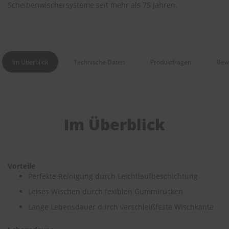
r
Scheibenwischersysteme seit mehr als 75 Jahren.
e
i
n
i
g
u
Im Überblick
Technische Daten
Produktfragen
Bew
n
g
K
u
n
Im Überblick
s
t
s
t
o
Vorteile
f
Perfekte Reinigung durch Leichtlaufbeschichtung
f
p
Leises Wischen durch fexiblen Gummirücken
f
Lange Lebensdauer durch verschleißfeste Wischkante
l
e
g