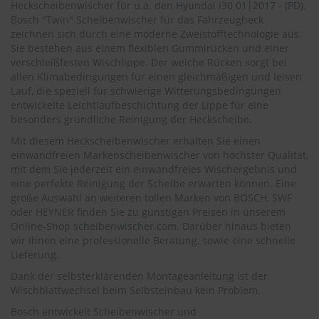
.
Heckscheibenwischer für u.a. den
Hyundai i30 01|2017 - (PD)
.
c
Bosch "Twin" Scheibenwischer für das Fahrzeugheck
o
zeichnen sich durch eine moderne Zweistofftechnologie aus.
m
Sie bestehen aus einem flexiblen Gummirücken und einer
verschleißfesten Wischlippe. Der weiche Rücken sorgt bei
A
allen Klimabedingungen für einen gleichmäßigen und leisen
u
Lauf, die speziell für schwierige Witterungsbedingungen
t
entwickelte Leichtlaufbeschichtung der Lippe für eine
o
s
besonders gründliche Reinigung der Heckscheibe.
h
Mit diesem Heckscheibenwischer erhalten Sie einen
a
einwandfreien Markenscheibenwischer von höchster Qualität,
m
mit dem Sie jederzeit ein einwandfreies Wischergebnis und
p
o
eine perfekte Reinigung der Scheibe erwarten können. Eine
o
große Auswahl an weiteren tollen Marken von BOSCH, SWF
oder HEYNER finden Sie zu günstigen Preisen in unserem
S
Online-Shop
scheibenwischer.com
. Darüber hinaus bieten
c
wir Ihnen eine professionelle Beratung, sowie eine schnelle
h
Lieferung.
e
i
Dank der selbsterklärenden Montageanleitung ist der
b
Wischblattwechsel beim Selbsteinbau kein Problem.
e
Bosch entwickelt Scheibenwischer und
n