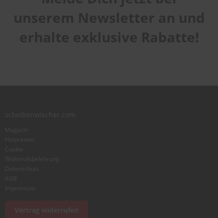
1
2
3
4
5
Qualität
star
stars
stars
stars
stars
unserem Newsletter an und
1
2
3
4
5
Laufruhe
star
stars
stars
stars
stars
erhalte exklusive Rabatte!
1
2
3
4
5
star
stars
stars
stars
stars
Benutzername
Zusammenfassung
scheibenwischer.com
Bewertung
Magazin
Helpcenter
Cookie
Widerrufsbelehrung
Datenschutz
AGB
Foto hinzufügen
Impressum
Vertrag widerrufen