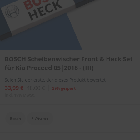
l
i
t
u
r
e
n
&
L
Zum
a
BOSCH Scheibenwischer Front & Heck Set
Anfang
c
der
für Kia Proceed 05|2018 - (III)
k
Bildergalerie
p
springen
f
Seien Sie der erste, der dieses Produkt bewertet
l
33,99 €
48,00 €
29% gespart
e
g
inkl. 19% MwSt.
e
A
u
Bosch
3 Wischer
t
o
w