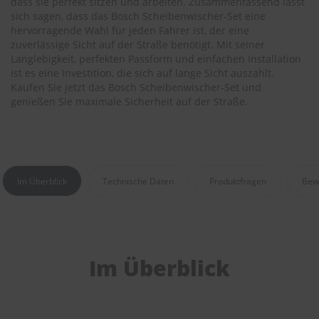
dass sie perfekt sitzen und arbeiten. Zusammenfassend lässt
r
sich sagen, dass das Bosch Scheibenwischer-Set eine
e
hervorragende Wahl für jeden Fahrer ist, der eine
i
zuverlässige Sicht auf der Straße benötigt. Mit seiner
n
i
Langlebigkeit, perfekten Passform und einfachen Installation
g
ist es eine Investition, die sich auf lange Sicht auszahlt.
u
Kaufen Sie jetzt das Bosch Scheibenwischer-Set und
n
genießen Sie maximale Sicherheit auf der Straße.
g
K
u
n
s
Im Überblick
Technische Daten
Produktfragen
Bew
t
s
t
o
f
f
Im Überblick
p
f
l
e
g