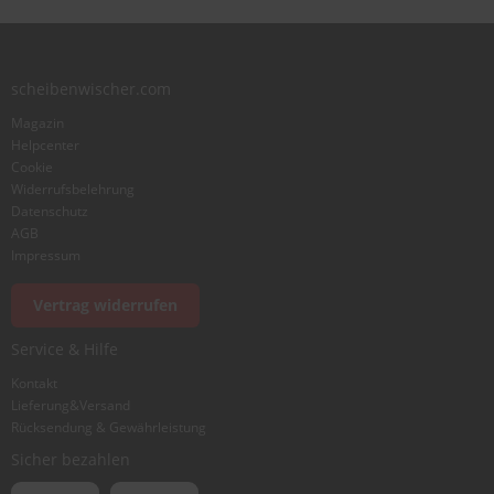
Zusammenfassung
scheibenwischer.com
Magazin
Bewertung
Helpcenter
Cookie
Widerrufsbelehrung
Datenschutz
AGB
Impressum
Foto hinzufügen
Vertrag widerrufen
Service & Hilfe
Ich würde dieses Produkt weiterempfehlen
Kontakt
Lieferung&Versand
Rücksendung & Gewährleistung
Bewertung abschicken
Sicher bezahlen