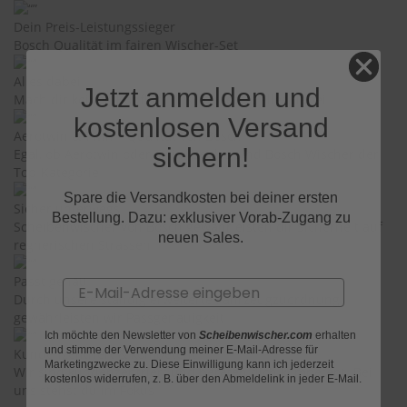
e
Dein Preis-Leistungssieger
Bosch Qualität im fairen Wischer-Set
P
o
l
Alles dabei
Jetzt anmelden und
s
Mach dir keinen Kopf! Im Wischerset ist alles dabei
t
kostenlosen Versand
e
Aerotwin & Twin – Qualität von Bosch
r
sichern!
Egal, ob Aerotwin oder Twin: Beides sind Bosch Wischer der
-
Top-Kategorie
&
I
Spare die Versandkosten bei deiner ersten
Sicher unterwegs
n
Bestellung. Dazu: exklusiver Vorab-Zugang zu
n
Scheibenwischer von Bosch gewährleisten dir Sicherheit auf
neuen Sales.
e
regnerischen Strassen
n
r
Passt genau
Email
e
Durch unsere ständig erweiterte Fahrzeugzuordnung
i
gewährleisten wir Passgenauigkeit
n
Ich möchte den Newsletter von
Scheibenwischer.com
erhalten
i
und stimme der Verwendung meiner E-Mail-Adresse für
Kundenzentriert & kompetent
g
Marketingzwecke zu. Diese Einwilligung kann ich jederzeit
Wir sind kundenzentriert und beraten dich kompetent. Bei
u
kostenlos widerrufen, z. B. über den Abmeldelink in jeder E-Mail.
n
uns stehst du im Fokus
g