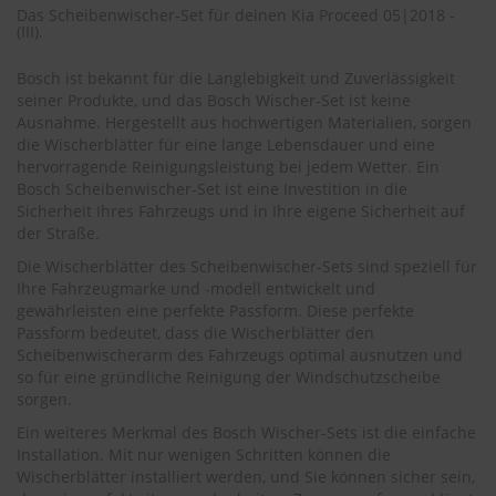
.
Das Scheibenwischer-Set für deinen Kia Proceed 05|2018 -
c
(III).
o
m
Bosch ist bekannt für die Langlebigkeit und Zuverlässigkeit
seiner Produkte, und das Bosch Wischer-Set ist keine
A
Ausnahme. Hergestellt aus hochwertigen Materialien, sorgen
u
die Wischerblätter für eine lange Lebensdauer und eine
t
o
hervorragende Reinigungsleistung bei jedem Wetter. Ein
s
Bosch Scheibenwischer-Set ist eine Investition in die
h
Sicherheit Ihres Fahrzeugs und in Ihre eigene Sicherheit auf
a
der Straße.
m
p
Die Wischerblätter des Scheibenwischer-Sets sind speziell für
o
Ihre Fahrzeugmarke und -modell entwickelt und
o
gewährleisten eine perfekte Passform. Diese perfekte
Passform bedeutet, dass die Wischerblätter den
S
Scheibenwischerarm des Fahrzeugs optimal ausnutzen und
c
so für eine gründliche Reinigung der Windschutzscheibe
h
sorgen.
e
i
Ein weiteres Merkmal des Bosch Wischer-Sets ist die einfache
b
Installation. Mit nur wenigen Schritten können die
e
Wischerblätter installiert werden, und Sie können sicher sein,
n