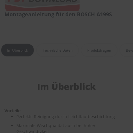
e
Montageanleitung für den BOSCH A199S
P
o
l
s
t
e
r
Im Überblick
Technische Daten
Produktfragen
Bew
-
&
I
n
n
e
Im Überblick
n
r
e
i
n
Vorteile
i
Perfekte Reinigung durch Leichtlaufbeschichtung
g
u
Maximale Wischqualität auch bei hoher
n
Geschwindigkeit
g