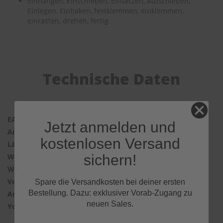
Einhängen, Einschieben, Einsetzen, Aufschieben,
Einlegen, Einhaken, festklemmen, einklemmen,
einrasten, drehen, fertig
Technische Daten
4047026083460
Jetzt anmelden und
3002198
kostenlosen Versand
650mm & 425mm
sichern!
Bosch Aerotwin
Frontwischer
2 Wischer
Spare die Versandkosten bei deiner ersten
Bestellung. Dazu: exklusiver Vorab-Zugang zu
BAYONET LOCK
neuen Sales.
h9TGYysYdEs