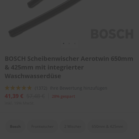
l
i
t
u
r
e
n
&
L
Zum
a
BOSCH Scheibenwischer Aerotwin 650mm
Anfang
c
der
& 425mm mit integrierter
k
Bildergalerie
p
Waschwasserdüse
springen
f
l
Bewertung:
(1372)
Ihre Bewertung hinzufügen
e
g
92
100
% of
41,39 €
57,48 €
28% gespart
e
inkl. 19% MwSt.
A
u
t
Bosch
Frontwischer
2 Wischer
650mm & 425mm
o
w