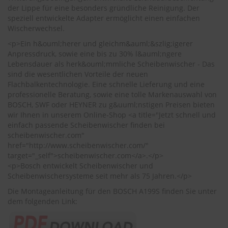
r
der Lippe für eine besonders gründliche Reinigung. Der
e
speziell entwickelte Adapter ermöglicht einen einfachen
i
Wischerwechsel.
n
i
<p>Ein h&ouml;herer und gleichm&auml;&szlig;igerer
g
Anpressdruck, sowie eine bis zu 30% l&auml;ngere
u
Lebensdauer als herk&ouml;mmliche Scheibenwischer - Das
n
sind die wesentlichen Vorteile der neuen
g
Flachbalkentechnologie. Eine schnelle Lieferung und eine
professionelle Beratung, sowie eine tolle Markenauswahl von
K
BOSCH, SWF oder HEYNER zu g&uuml;nstigen Preisen bieten
u
wir Ihnen in unserem Online-Shop <a title="Jetzt schnell und
n
s
einfach passende Scheibenwischer finden bei
t
scheibenwischer.com"
s
href="http://www.scheibenwischer.com/"
t
target="_self">scheibenwischer.com</a>.</p>
o
<p>Bosch entwickelt Scheibenwischer und
f
Scheibenwischersysteme seit mehr als 75 Jahren.</p>
f
p
Die Montageanleitung für den BOSCH A199S finden Sie unter
f
dem folgenden Link:
l
e
g