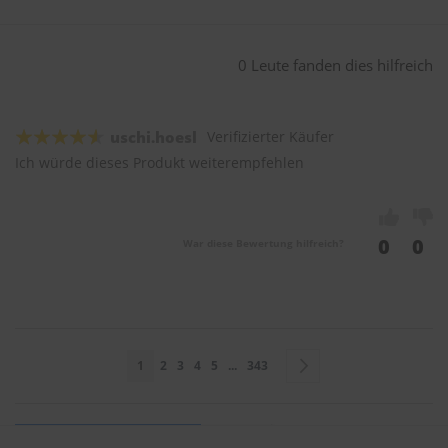
0 Leute fanden dies hilfreich
uschi.hoesl
Verifizierter Käufer
Ich würde dieses Produkt weiterempfehlen
0
0
War diese Bewertung hilfreich?
Seite
Sie lesen gerade Seite
Seite
Seite
Seite
Seite
Seite
Seite
Weiter
1
2
3
4
5
...
343