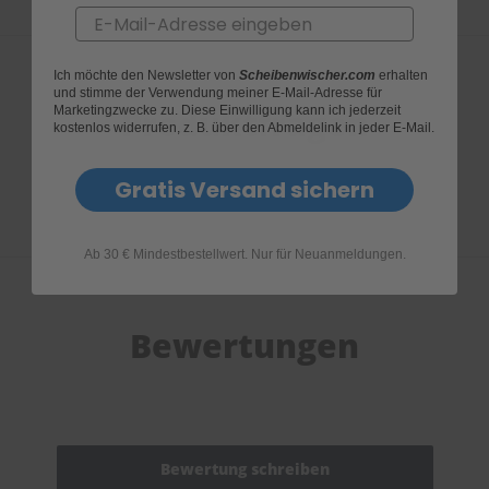
Email
Ich möchte den Newsletter von
Scheibenwischer.com
erhalten
und stimme der Verwendung meiner E-Mail-Adresse für
Produktfragen
Marketingzwecke zu. Diese Einwilligung kann ich jederzeit
kostenlos widerrufen, z. B. über den Abmeldelink in jeder E-Mail.
Gratis Versand sichern
Ab 30 € Mindestbestellwert. Nur für Neuanmeldungen.
Bewertungen