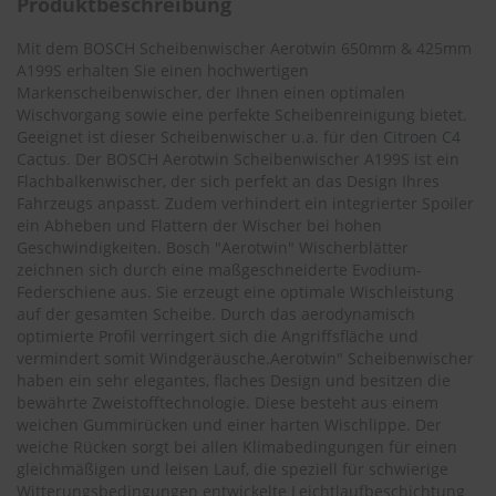
Produktbeschreibung
.
c
o
Mit dem BOSCH Scheibenwischer Aerotwin 650mm & 425mm
m
A199S erhalten Sie einen hochwertigen
Markenscheibenwischer, der Ihnen einen optimalen
A
Wischvorgang sowie eine perfekte Scheibenreinigung bietet.
u
Geeignet ist dieser Scheibenwischer u.a. für den
Citroen C4
t
Cactus
. Der BOSCH Aerotwin Scheibenwischer A199S ist ein
o
Flachbalkenwischer, der sich perfekt an das Design Ihres
s
Fahrzeugs anpasst. Zudem verhindert ein integrierter Spoiler
h
a
ein Abheben und Flattern der Wischer bei hohen
m
Geschwindigkeiten. Bosch "Aerotwin" Wischerblätter
p
zeichnen sich durch eine maßgeschneiderte Evodium-
o
Federschiene aus. Sie erzeugt eine optimale Wischleistung
o
auf der gesamten Scheibe. Durch das aerodynamisch
optimierte Profil verringert sich die Angriffsfläche und
S
vermindert somit Windgeräusche.Aerotwin" Scheibenwischer
c
haben ein sehr elegantes, flaches Design und besitzen die
h
bewährte Zweistofftechnologie. Diese besteht aus einem
e
weichen Gummirücken und einer harten Wischlippe. Der
i
b
weiche Rücken sorgt bei allen Klimabedingungen für einen
e
gleichmäßigen und leisen Lauf, die speziell für schwierige
n
Witterungsbedingungen entwickelte Leichtlaufbeschichtung