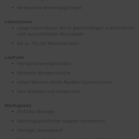
Verbesserte Wintertauglichkeit
S
c
Lebensdauer
h
Lange Lebensdauer durch gleichmäßigen Anpressdruck
w
ä
und verschleißfeste Wischkante
m
Bis zu 700.000 Wischperioden
m
e
T
Laufruhe
ü
Hochgeschwindigkeitsfest
c
Minimale Windgeräusche
h
e
Leises Wischen durch flexiblen Gummirücken
r
B
Kein Rubbeln und Quietschen
ü
r
Montagezeit
s
Einfache Montage
t
e
Fahrzeugspezifischer Adapter vormontiert
n
Geringer Zeitaufwand
Accessoires