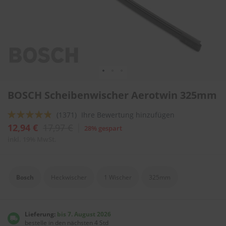
l
i
t
u
r
e
n
&
L
Zum
a
BOSCH Scheibenwischer Aerotwin 325mm
Anfang
c
der
k
Bewertung:
(1371)
Ihre Bewertung hinzufügen
Bildergalerie
p
springen
92
100
f
% of
12,94 €
17,97 €
28% gespart
l
inkl. 19% MwSt.
e
g
e
Bosch
Heckwischer
1 Wischer
325mm
A
u
t
o
Lieferung:
bis 7. August 2026
w
bestelle in den nächsten 4 Std