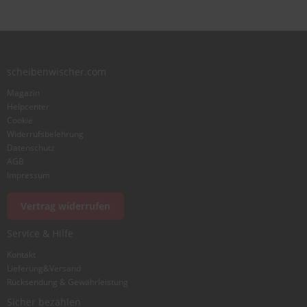
Zusammenfassung
scheibenwischer.com
Bewertung
Magazin
Helpcenter
Cookie
Widerrufsbelehrung
Datenschutz
AGB
Foto hinzufügen
Impressum
Vertrag widerrufen
Ich würde dieses Produkt weiterempfehlen
Service & Hilfe
Kontakt
Lieferung&Versand
Bewertung abschicken
Rücksendung & Gewährleistung
Sicher bezahlen