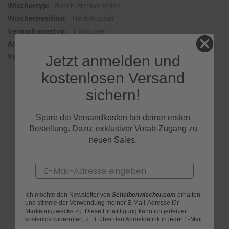
Bosch Heckwischer
Heckwischer
1 Wischer
DIRECT FIT
mcAleHFA5Lk
Jetzt anmelden und
kostenlosen Versand
sichern!
Spare die Versandkosten bei deiner ersten
Produktfragen
Bestellung. Dazu: exklusiver Vorab-Zugang zu
neuen Sales.
Email
Ich möchte den Newsletter von
Scheibenwischer.com
erhalten
und stimme der Verwendung meiner E-Mail-Adresse für
Marketingzwecke zu. Diese Einwilligung kann ich jederzeit
kostenlos widerrufen, z. B. über den Abmeldelink in jeder E-Mail.