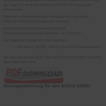
r
der Lippe für eine besonders gründliche Reinigung der
e
Heckscheibe.
i
n
Dank der selbsterklärenden Montageanleitung ist der
i
Wechsel beim Selbsteinbau kein Problem.
g
u
Bosch entwickelt Scheibenwischer und
n
Scheibenwischersysteme seit mehr als 75 Jahren.
g
Bei folgenden Modelllen bitte beachten:
K
Seat Ibiza SC 06|2008 - 08|2011 (6J) nur bei Flachbalkenwischer
u
n
Die Montageanleitung für den BOSCH A325H finden Sie unter
s
dem folgenden Link:
t
s
t
o
f
f
Montageanleitung für den BOSCH A325H
p
f
l
e
g