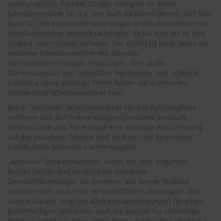
.
aerodynamisch flachem Design. Geeignet ist dieser
c
Scheibenwischer für u.a. den
Audi A4 Kombi (Avant)
und
Seat
o
Ibiza SC
. Die Flachbalkentechnologie ist den herkömmlichen
m
Scheibenwischer deutlich überlegen, da sie eine bis zu 30%
längere Lebensdauer aufweist. Der A325H ist ideal, wenn Sie
A
moderne Scheibenwischer mit aktueller
u
Flachbalkentechnologie bevorzugen. Eine große
t
Markenauswahl von namhaften Herstellern, eine schnelle
o
s
Lieferung sowie günstige Preise finden Sie in unserem
h
Online-Shop
scheibenwischer.com
a
Bosch "Aerotwin" Scheibenwischer für das Fahrzeugheck
m
zeichnen sich durch eine maßgeschneiderte Evodium-
p
o
Federschiene aus. Sie erzeugt eine optimale Wischleistung
o
auf der gesamten Scheibe und ist durch die gelenkfreie
Konstruktion besonders wintertauglich.
S
„Aerotwin" Scheibenwischer haben ein sehr elegantes,
c
flaches Design und besitzen die bewährte
h
e
Zweistofftechnologie. Sie bestehen aus einem flexiblen
i
Gummirücken und einer verschleißfesten Wischlippe. Der
b
weiche Rücken sorgt bei allen Klimabedingungen für einen
e
gleichmäßigen und leisen Lauf, die speziell für schwierige
n
Witterungsbedingungen entwickelte Leichtlaufbeschichtung