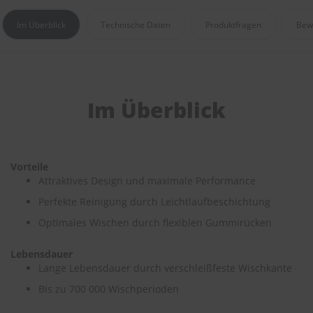
e
Im Überblick
Technische Daten
Produktfragen
Bew
P
o
l
s
t
e
Im Überblick
r
-
&
I
n
Vorteile
n
Attraktives Design und maximale Performance
e
n
Perfekte Reinigung durch Leichtlaufbeschichtung
r
Optimales Wischen durch flexiblen Gummirücken
e
i
n
Lebensdauer
i
Lange Lebensdauer durch verschleißfeste Wischkante
g
u
Bis zu 700 000 Wischperioden
n
g