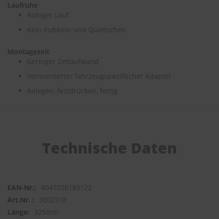
Laufruhe
Ruhiger Lauf
S
c
Kein Rubbeln und Quietschen
h
w
Montagezeit
ä
Geringer Zeitaufwand
m
m
Vormontierter fahrzeugspezifischer Adapter
e
T
Anlegen, festdrücken, fertig
ü
c
h
e
r
B
Technische Daten
ü
r
s
t
e
4047026183122
n
3002318
325mm
Accessoires