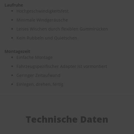
Laufruhe
Hochgeschwindigkeitsfest
S
c
Minimale Windgeräusche
h
w
Leises Wischen durch flexiblen Gummirücken
ä
Kein Rubbeln und Quietschen
m
m
e
Montagezeit
T
Einfache Montage
ü
c
Fahrzeugspezifischer Adapter ist vormontiert
h
Geringer Zeitaufwand
e
r
Einlegen, drehen, fertig
B
ü
r
s
t
e
Technische Daten
n
Accessoires