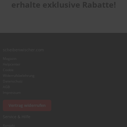
Laufruhe
star
stars
stars
stars
stars
erhalte exklusive Rabatte!
1
2
3
4
5
star
stars
stars
stars
stars
Benutzername
Zusammenfassung
scheibenwischer.com
Bewertung
Magazin
Helpcenter
Cookie
Widerrufsbelehrung
Datenschutz
AGB
Foto hinzufügen
Impressum
Vertrag widerrufen
Ich würde dieses Produkt weiterempfehlen
Service & Hilfe
Kontakt