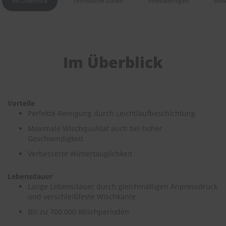
Im Überblick
Technische Daten
Produktfragen
Bew
e
P
o
l
s
Im Überblick
t
e
r
-
&
Vorteile
I
Perfekte Reinigung durch Leichtlaufbeschichtung
n
n
Maximale Wischqualität auch bei hoher
e
Geschwindigkeit
n
r
Verbesserte Wintertauglichkeit
e
i
Lebensdauer
n
Lange Lebensdauer durch gleichmäßigen Anpressdruck
i
und verschleißfeste Wischkante
g
u
Bis zu 700.000 Wischperioden
n
g