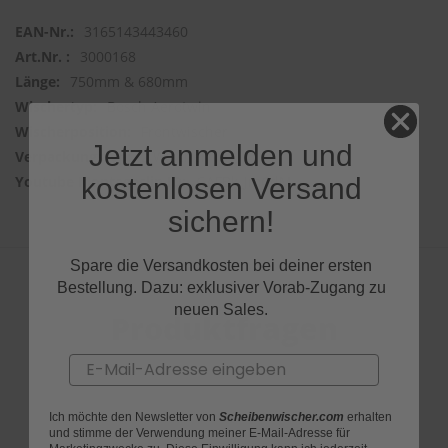
3165143443460
3000168
750mm & 680mm
Bosch Aerotwin
Frontwischer
Jetzt anmelden und
2 Wischer
kostenlosen Versand
GAFBk_JmCdM
sichern!
Spare die Versandkosten bei deiner ersten
Bestellung. Dazu: exklusiver Vorab-Zugang zu
neuen Sales.
Produktfragen
Email
Ich möchte den Newsletter von
Scheibenwischer.com
erhalten
und stimme der Verwendung meiner E-Mail-Adresse für