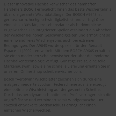
.
Dieser innovative Flachbalkenwischer des namhaften
c
Herstellers BOSCH ermöglicht Ihnen das beste Wischergebnis
o
über die gesamte Wischblattlänge. Der BOSCH A964S ist
m
geräuscharm, hochgeschwindigkeitsfest und verfügt über
A
eine bis zu 30% längere Lebensdauer als herkömmliche
u
Bügelwischer. Ein integrierter Spoiler verhindert ein Abheben
t
der Wischer bei hohen Geschwindigkeiten und ermöglicht so
o
ein einwandfreies Wischergebnis auch bei extremen
s
Bedingungen. Der A964S wurde speziell für den
Renault
h
Espace 11|2002 -
entwickelt. Mit dem BOSCH A964S erhalten
a
Sie einen modernen Scheibenwischer der über die moderne
m
Flachbalkentechnologie verfügt. Günstige Preise, eine tolle
p
Markenauswahl sowie eine schnelle Lieferung erhalten Sie in
o
o
unserem Online-Shop
scheibenwischer.com
.
Bosch "Aerotwin" Wischblätter zeichnen sich durch eine
S
maßgeschneiderte Evodium-Federschiene aus. Sie erzeugt
c
eine optimale Wischleistung auf der gesamten Scheibe.
h
Durch das aerodynamisch optimierte Profil verringert sich die
e
i
Angriffsfläche und vermindert somit Windgeräusche. Der
b
speziell entwickelte Steckanschluss ermöglicht einen
e
einfachen Wischerwechsel.
n