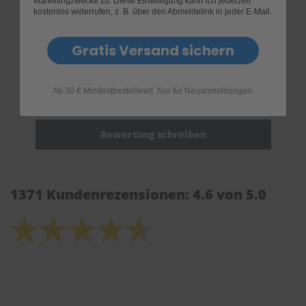
Marketingzwecke zu. Diese Einwilligung kann ich jederzeit
kostenlos widerrufen, z. B. über den Abmeldelink in jeder E-Mail.
Gratis Versand sichern
Bewertungen
Ab 30 € Mindestbestellwert. Nur für Neuanmeldungen.
1371 Kundenrezensionen: 4.6 von 5.0