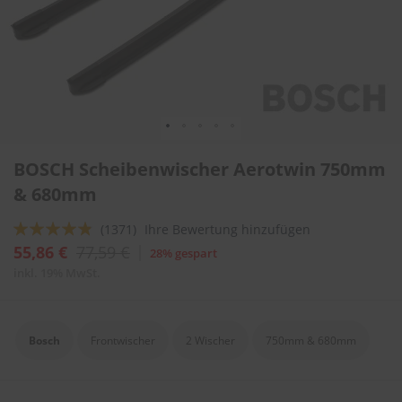
l
i
t
u
r
e
n
&
L
Zum
a
BOSCH Scheibenwischer Aerotwin 750mm
Anfang
c
der
& 680mm
k
Bildergalerie
p
springen
f
Bewertung:
(1371)
Ihre Bewertung hinzufügen
l
92
100
% of
55,86 €
77,59 €
28% gespart
e
g
inkl. 19% MwSt.
e
A
u
Bosch
Frontwischer
2 Wischer
750mm & 680mm
t
o
w