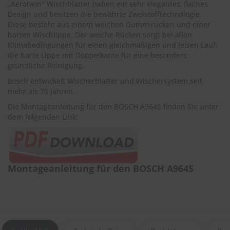
„Aerotwin" Wischblätter haben ein sehr elegantes, flaches
r
e
Design und besitzen die bewährte Zweistofftechnologie.
i
Diese besteht aus einem weichen Gummirücken und einer
n
harten Wischlippe. Der weiche Rücken sorgt bei allen
i
Klimabedingungen für einen gleichmäßigen und leisen Lauf,
g
die harte Lippe mit Doppelkante für eine besonders
u
gründliche Reinigung.
n
g
Bosch entwickelt Wischerblätter und Wischersystem seit
mehr als 75 Jahren.
K
Die Montageanleitung für den BOSCH A964S finden Sie unter
u
n
dem folgenden Link:
s
t
s
t
o
Montageanleitung für den BOSCH A964S
f
f
p
f
l
e
g