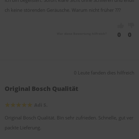
Ich bin begeistert. Sofort klare Sicht ohne Schlieren und endli
ch keine störenden Geräusche. Warum nicht früher ???
0
0
War diese Bewertung hilfreich?
0 Leute fanden dies hilfreich
Original Bosch Qualität
Adi S.
Original Bosch Qualität. Bin sehr zufrieden. Schnelle, gut ver
packte Lieferung.