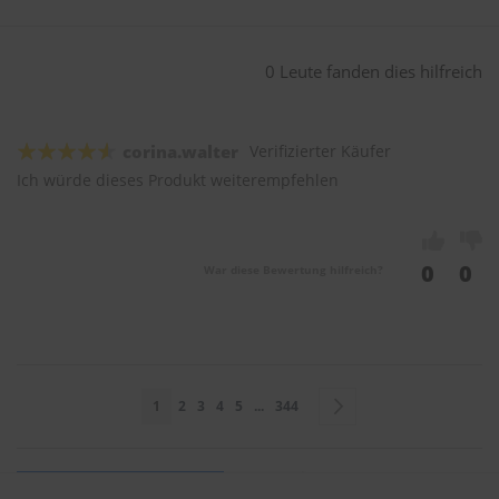
0 Leute fanden dies hilfreich
corina.walter
Verifizierter Käufer
Ich würde dieses Produkt weiterempfehlen
0
0
War diese Bewertung hilfreich?
Seite
Sie lesen gerade Seite
Seite
Seite
Seite
Seite
Seite
Seite
Weiter
1
2
3
4
5
...
344