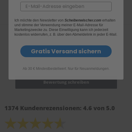
Email
Ich möchte den Newsletter von
Scheibenwischer.com
erhalten
und stimme der Verwendung meiner E-Mail-Adresse für
Marketingzwecke zu. Diese Einwilligung kann ich jederzeit
kostenlos widerrufen, z. B. über den Abmeldelink in jeder E-Mail.
Bewertungen
Gratis Versand sichern
Ab 30 € Mindestbestellwert. Nur für Neuanmeldungen.
1374 Kundenrezensionen: 4.6 von 5.0