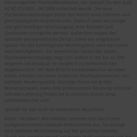
.
hervorragender Flachbalkenwischer, der speziell für den
Audi
c
A2 8Z 07|2001 - 08|2005
entwickelt wurde. Die neue
o
Flachbalkentechnologie bietet den Vorteil eines höheren und
m
gleichmäßigeren Anpressdrucks. Dadurch kann ein ruhiger
und gleichmäßiger Wischvorgang ohne Rubbeln und
A
Quietschen ermöglicht werden. Außerdem sorgen das
u
spezielle aerodynamische Design, sowie ein eingebauter
t
Spoiler für das bestmögliche Wischergebnis auch bei hohen
o
s
Geschwindigkeiten. Ein wesentlicher Vorteil der neuen
h
Flachbalkentechnologie teigt sich zudem in der bis zu 30%
a
längeren Lebensdauer im Vergleich zu herkömmlichen
m
Bügelwischern. Mit dem BOSCH Scheibenwischer Aerotwin
p
A960S erhalten Sie einen modernen Flachbalkenwischer von
o
höchster Markenqualität. Günstige Preise bei großer
o
Markenauswahl, sowie eine professionelle Beratung und eine
schnelle Lieferung finden Sie in unserem Online-Shop
S
scheibenwischer.com
.
c
h
Speziell für den Audi A2 entwickeltes Wischblatt.
e
i
Bosch "Aerotwin" Wischblätter zeichnen sich durch eine
b
maßgeschneiderte Evodium-Federschiene aus. Sie erzeugt
e
eine optimale Wischleistung auf der gesamten Scheibe.
n
Durch das aerodynamisch optimierte Profil verringert sich die