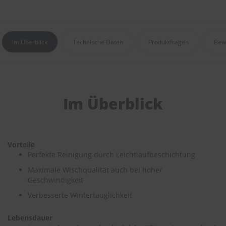
e
P
o
Im Überblick
Technische Daten
Produktfragen
Bew
l
s
t
e
r
-
Im Überblick
&
I
n
n
e
n
Vorteile
r
Perfekte Reinigung durch Leichtlaufbeschichtung
e
Maximale Wischqualität auch bei hoher
i
Geschwindigkeit
n
i
Verbesserte Wintertauglichkeit
g
u
n
Lebensdauer
g