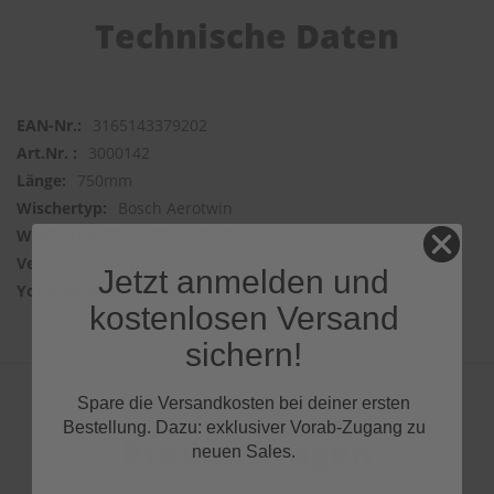
Technische Daten
3165143379202
3000142
750mm
Bosch Aerotwin
Frontwischer
1 Wischer
Jetzt anmelden und
GAFBk_JmCdM
kostenlosen Versand
sichern!
Spare die Versandkosten bei deiner ersten
Bestellung. Dazu: exklusiver Vorab-Zugang zu
Produktfragen
neuen Sales.