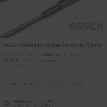
l
i
t
u
r
e
n
&
L
Zum
a
BOSCH Scheibenwischer Aerotwin 750mm
Anfang
c
der
k
Bewertung:
(1374)
Ihre Bewertung hinzufügen
Bildergalerie
p
springen
92
100
f
% of
23,57 €
32,73 €
28% gespart
l
inkl. 19% MwSt.
e
g
e
Bosch
Frontwischer
1 Wischer
750mm
A
u
t
o
Lieferung:
bis 10. August 2026
w
bestelle in den nächsten 10 Std