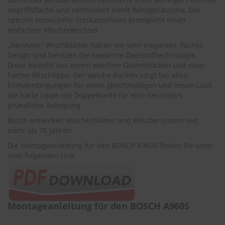
r
Angriffsfläche und vermindert somit Windgeräusche. Der
e
speziell entwickelte Steckanschluss ermöglicht einen
i
einfachen Wischerwechsel.
n
i
„Aerotwin" Wischblätter haben ein sehr elegantes, flaches
g
Design und besitzen die bewährte Zweistofftechnologie.
u
Diese besteht aus einem weichen Gummirücken und einer
n
harten Wischlippe. Der weiche Rücken sorgt bei allen
g
Klimabedingungen für einen gleichmäßigen und leisen Lauf,
die harte Lippe mit Doppelkante für eine besonders
K
u
gründliche Reinigung.
n
Bosch entwickelt Wischerblätter und Wischersystem seit
s
mehr als 75 Jahren.
t
s
Die Montageanleitung für den BOSCH A960S finden Sie unter
t
dem folgenden Link:
o
f
f
p
f
l
Montageanleitung für den BOSCH A960S
e
g