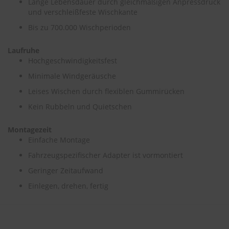
Lange Lebensdauer durch gleichmäßigen Anpressdruck
und verschleißfeste Wischkante
S
Bis zu 700.000 Wischperioden
c
h
w
Laufruhe
ä
Hochgeschwindigkeitsfest
m
m
Minimale Windgeräusche
e
Leises Wischen durch flexiblen Gummirücken
T
ü
Kein Rubbeln und Quietschen
c
h
e
Montagezeit
r
Einfache Montage
B
Fahrzeugspezifischer Adapter ist vormontiert
ü
r
Geringer Zeitaufwand
s
t
Einlegen, drehen, fertig
e
n
Accessoires