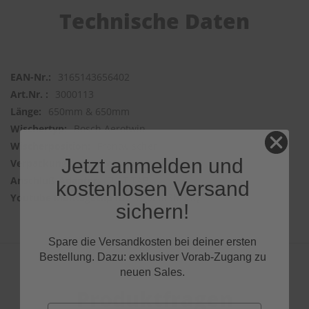
Technische Daten
3165143656402
3000113
650mm & 650mm
Bosch Aerotwin
Frontwischer
Jetzt anmelden und
2 Wischer
FLAT TAB
kostenlosen Versand
w_0uIR3hDAQ
sichern!
Spare die Versandkosten bei deiner ersten
Bestellung. Dazu: exklusiver Vorab-Zugang zu
neuen Sales.
Produktfragen