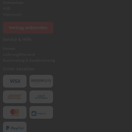
Datenschutz
AGB
Foto hinzufügen
Impressum
Vertrag widerrufen
Ich würde dieses Produkt weiterempfehlen
Service & Hilfe
Kontakt
Lieferung&Versand
Bewertung abschicken
Rücksendung & Gewährleistung
Sicher bezahlen