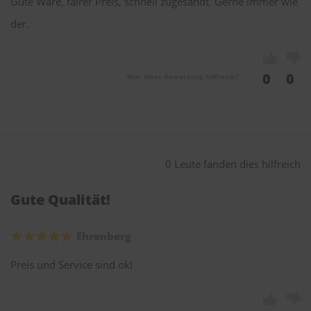
Gute Ware, fairer Preis, schnell zugesandt. Gerne immer wie
der.
0
0
War diese Bewertung hilfreich?
0 Leute fanden dies hilfreich
Gute Qualität!
Ehrenberg
Preis und Service sind ok!