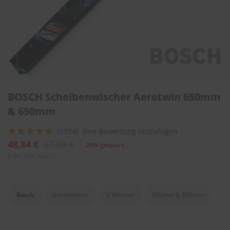
l
i
t
u
r
e
n
&
L
Zum
a
BOSCH Scheibenwischer Aerotwin 650mm
Anfang
c
der
& 650mm
k
Bildergalerie
p
springen
f
Bewertung:
(1374)
Ihre Bewertung hinzufügen
l
92
100
% of
48,84 €
67,83 €
28% gespart
e
g
inkl. 19% MwSt.
e
A
u
Bosch
Frontwischer
2 Wischer
650mm & 650mm
t
o
w