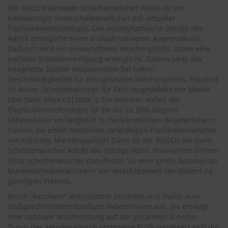
.
Der BOSCH Aerotwin Scheibenwischer A958S ist ein
c
hochwertiger Frontscheibenwischer mit aktueller
o
Flachbalkentechnologie. Das aerodynamische Design des
m
A958S ermöglicht einen 6-8fach stärkeren Anpressdruck.
A
Dadurch wird ein einwandfreies Wischergebnis, sowie eine
u
perfekte Scheibenreinigung ermöglicht. Zudem sorgt der
t
integrierte Spoiler insbesondere bei hohen
o
Geschwindigkeiten für ein optimales Wischergebnis. Passend
s
ist dieser Scheibenwischer für Fahrzeugmodelle der Marke
h
Seat (
Seat Altea 03|2004 -
). Ein weiterer Vorteil der
a
Flachbalkentechnologie ist die bis zu 30% längere
m
Lebensdauer im Vergleich zu herkömmlichen Bügelwischern.
p
Suchen Sie einen modernen, langlebigen Flachbalkenwischer
o
o
von höchster Markenqualität? Dann ist der BOSCH Aerotwin
Scheibenwischer A958S die richtige Wahl. In unserem Online-
S
Shop
scheibenwischer.com
finden Sie eine große Auswahl an
c
Markenscheibenwischern von verschiedenen Herstellern zu
h
günstigen Preisen.
e
i
Bosch "Aerotwin" Wischblätter zeichnen sich durch eine
b
maßgeschneiderte Evodium-Federschiene aus. Sie erzeugt
e
eine optimale Wischleistung auf der gesamten Scheibe.
n
Durch das aerodynamisch optimierte Profil verringert sich die