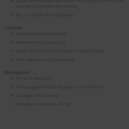
Lange Lebensdauer durch gleichmäßigen Anpressdruck
und verschleißfeste Wischkante
S
Bis zu 700.000 Wischperioden
c
h
w
Laufruhe
ä
Hochgeschwindigkeitsfest
m
m
Minimale Windgeräusche
e
Leises Wischen durch flexiblen Gummirücken
T
ü
Kein Rubbeln und Quietschen
c
h
Montagezeit
e
r
Einfache Montage
B
Fahrzeugspezifischer Adapter ist vormontiert
ü
r
Geringer Zeitaufwand
s
t
Einhängen, einrasten, fertig
e
n
Accessoires