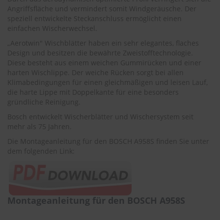
r
Angriffsfläche und vermindert somit Windgeräusche. Der
e
speziell entwickelte Steckanschluss ermöglicht einen
i
einfachen Wischerwechsel.
n
i
„Aerotwin" Wischblätter haben ein sehr elegantes, flaches
g
Design und besitzen die bewährte Zweistofftechnologie.
u
Diese besteht aus einem weichen Gummirücken und einer
n
harten Wischlippe. Der weiche Rücken sorgt bei allen
g
Klimabedingungen für einen gleichmäßigen und leisen Lauf,
die harte Lippe mit Doppelkante für eine besonders
K
gründliche Reinigung.
u
n
Bosch entwickelt Wischerblätter und Wischersystem seit
s
mehr als 75 Jahren.
t
s
Die Montageanleitung für den BOSCH A958S finden Sie unter
t
dem folgenden Link:
o
f
f
p
f
Montageanleitung für den BOSCH A958S
l
e
g