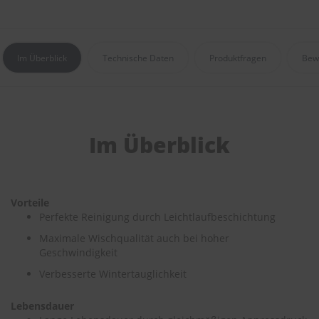
e
P
o
Im Überblick
Technische Daten
Produktfragen
Bew
l
s
t
e
r
-
Im Überblick
&
I
n
n
e
Vorteile
n
r
Perfekte Reinigung durch Leichtlaufbeschichtung
e
Maximale Wischqualität auch bei hoher
i
Geschwindigkeit
n
i
Verbesserte Wintertauglichkeit
g
u
n
Lebensdauer
g