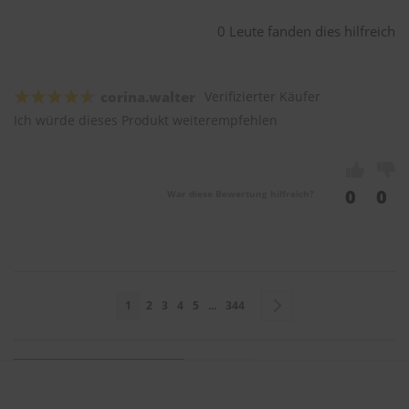
0 Leute fanden dies hilfreich
corina.walter
Verifizierter Käufer
Ich würde dieses Produkt weiterempfehlen
0
0
War diese Bewertung hilfreich?
Seite
Sie lesen gerade Seite
Seite
Seite
Seite
Seite
Seite
Seite
Weiter
1
2
3
4
5
...
344