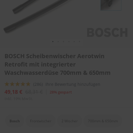
l
i
t
u
r
e
n
&
L
Zum
a
BOSCH Scheibenwischer Aerotwin
Anfang
c
der
Retrofit mit integrierter
k
Bildergalerie
p
Waschwasserdüse 700mm & 650mm
springen
f
l
Bewertung:
(286)
Ihre Bewertung hinzufügen
e
g
92
100
% of
49,18 €
68,31 €
28% gespart
e
inkl. 19% MwSt.
A
u
t
Bosch
Frontwischer
2 Wischer
700mm & 650mm
o
w