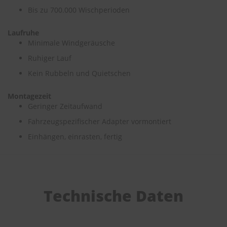
Bis zu 700.000 Wischperioden
S
c
Laufruhe
h
Minimale Windgeräusche
w
ä
Ruhiger Lauf
m
Kein Rubbeln und Quietschen
m
e
T
Montagezeit
ü
Geringer Zeitaufwand
c
h
Fahrzeugspezifischer Adapter vormontiert
e
Einhängen, einrasten, fertig
r
B
ü
r
s
t
Technische Daten
e
n
Accessoires