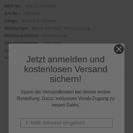
4047024784468
3001666
700mm & 650mm
Bosch Aerotwin Nachrüstung
Frontwischer
2 Wischer
BASIC ADAPTER
Jetzt anmelden und
nPKoMsNYL_I
kostenlosen Versand
sichern!
Spare die Versandkosten bei deiner ersten
Produktfragen
Bestellung. Dazu: exklusiver Vorab-Zugang zu
neuen Sales.
Email