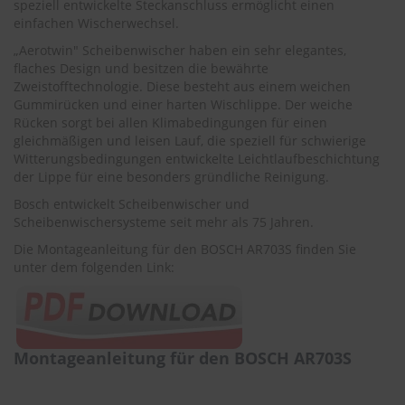
speziell entwickelte Steckanschluss ermöglicht einen
r
einfachen Wischerwechsel.
e
i
„Aerotwin" Scheibenwischer haben ein sehr elegantes,
n
flaches Design und besitzen die bewährte
i
Zweistofftechnologie. Diese besteht aus einem weichen
g
Gummirücken und einer harten Wischlippe. Der weiche
u
n
Rücken sorgt bei allen Klimabedingungen für einen
g
gleichmäßigen und leisen Lauf, die speziell für schwierige
Witterungsbedingungen entwickelte Leichtlaufbeschichtung
K
der Lippe für eine besonders gründliche Reinigung.
u
Bosch entwickelt Scheibenwischer und
n
s
Scheibenwischersysteme seit mehr als 75 Jahren.
t
Die Montageanleitung für den BOSCH AR703S finden Sie
s
unter dem folgenden Link:
t
o
f
f
p
f
Montageanleitung für den BOSCH AR703S
l
e
g