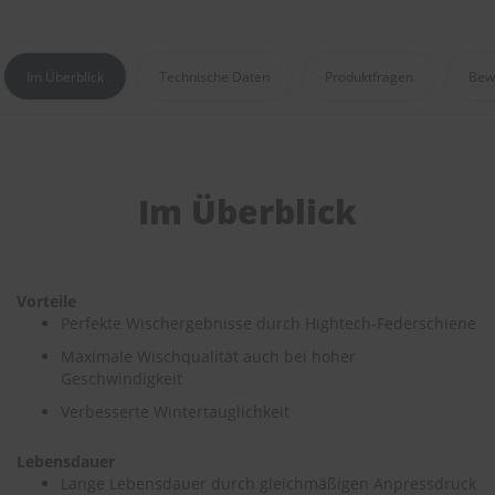
e
P
o
Im Überblick
Technische Daten
Produktfragen
Bew
l
s
t
e
r
-
Im Überblick
&
I
n
n
e
Vorteile
n
Perfekte Wischergebnisse durch Hightech-Federschiene
r
e
Maximale Wischqualität auch bei hoher
i
Geschwindigkeit
n
Verbesserte Wintertauglichkeit
i
g
u
Lebensdauer
n
Lange Lebensdauer durch gleichmäßigen Anpressdruck
g