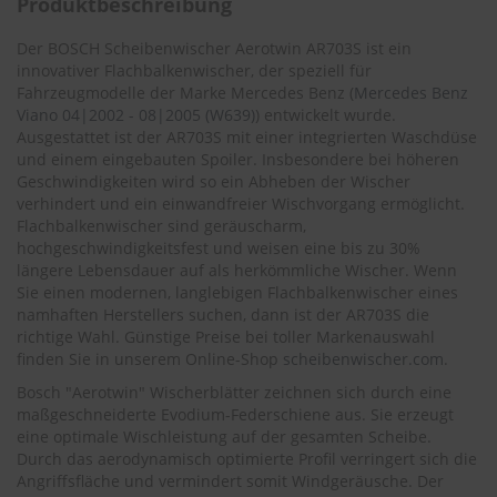
Produktbeschreibung
.
c
o
Der BOSCH Scheibenwischer Aerotwin AR703S ist ein
m
innovativer Flachbalkenwischer, der speziell für
Fahrzeugmodelle der Marke Mercedes Benz (
Mercedes Benz
A
Viano 04|2002 - 08|2005 (W639)
) entwickelt wurde.
u
Ausgestattet ist der AR703S mit einer integrierten Waschdüse
t
und einem eingebauten Spoiler. Insbesondere bei höheren
o
Geschwindigkeiten wird so ein Abheben der Wischer
s
verhindert und ein einwandfreier Wischvorgang ermöglicht.
h
a
Flachbalkenwischer sind geräuscharm,
m
hochgeschwindigkeitsfest und weisen eine bis zu 30%
p
längere Lebensdauer auf als herkömmliche Wischer. Wenn
o
Sie einen modernen, langlebigen Flachbalkenwischer eines
o
namhaften Herstellers suchen, dann ist der AR703S die
richtige Wahl. Günstige Preise bei toller Markenauswahl
S
finden Sie in unserem Online-Shop
scheibenwischer.com
.
c
h
Bosch "Aerotwin" Wischerblätter zeichnen sich durch eine
e
maßgeschneiderte Evodium-Federschiene aus. Sie erzeugt
i
eine optimale Wischleistung auf der gesamten Scheibe.
b
Durch das aerodynamisch optimierte Profil verringert sich die
e
Angriffsfläche und vermindert somit Windgeräusche. Der
n