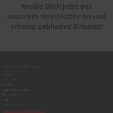
Melde Dich jetzt bei
Handhabung
1
2
3
4
5
unserem Newsletter an und
Qualität
star
stars
stars
stars
stars
1
2
3
4
5
erhalte exklusive Rabatte!
Laufruhe
star
stars
stars
stars
stars
1
2
3
4
5
star
stars
stars
stars
stars
Benutzername
Zusammenfassung
scheibenwischer.com
Magazin
Bewertung
Helpcenter
Cookie
Widerrufsbelehrung
Datenschutz
AGB
Impressum
Foto hinzufügen