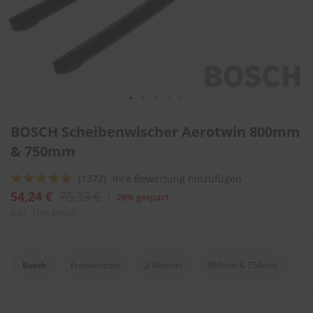
l
i
t
u
r
e
n
&
L
Zum
a
BOSCH Scheibenwischer Aerotwin 800mm
Anfang
c
der
& 750mm
k
Bildergalerie
p
springen
f
Bewertung:
(1372)
Ihre Bewertung hinzufügen
l
92
100
% of
54,24 €
75,33 €
28% gespart
e
g
inkl. 19% MwSt.
e
A
u
Bosch
Frontwischer
2 Wischer
800mm & 750mm
t
o
w