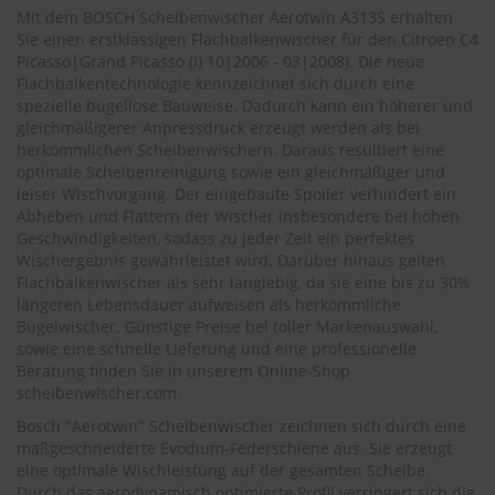
.
Mit dem BOSCH Scheibenwischer Aerotwin A313S erhalten
c
Sie einen erstklassigen Flachbalkenwischer für den
Citroen C4
o
Picasso|Grand Picasso (I) 10|2006 - 03|2008
). Die neue
m
Flachbalkentechnologie kennzeichnet sich durch eine
A
spezielle bügellose Bauweise. Dadurch kann ein höherer und
u
gleichmäßigerer Anpressdruck erzeugt werden als bei
t
herkömmlichen Scheibenwischern. Daraus resultiert eine
o
optimale Scheibenreinigung sowie ein gleichmäßiger und
s
leiser Wischvorgang. Der eingebaute Spoiler verhindert ein
h
Abheben und Flattern der Wischer insbesondere bei hohen
a
Geschwindigkeiten, sodass zu jeder Zeit ein perfektes
m
Wischergebnis gewährleistet wird. Darüber hinaus gelten
p
Flachbalkenwischer als sehr langlebig, da sie eine bis zu 30%
o
o
längeren Lebensdauer aufweisen als herkömmliche
Bügelwischer. Günstige Preise bei toller Markenauswahl,
S
sowie eine schnelle Lieferung und eine professionelle
c
Beratung finden Sie in unserem Online-Shop
h
scheibenwischer.com
.
e
i
Bosch "Aerotwin" Scheibenwischer zeichnen sich durch eine
b
maßgeschneiderte Evodium-Federschiene aus. Sie erzeugt
e
eine optimale Wischleistung auf der gesamten Scheibe.
n
Durch das aerodynamisch optimierte Profil verringert sich die