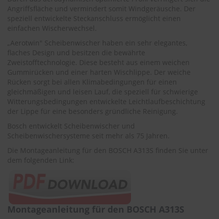
r
Angriffsfläche und vermindert somit Windgeräusche. Der
e
speziell entwickelte Steckanschluss ermöglicht einen
i
einfachen Wischerwechsel.
n
i
„Aerotwin" Scheibenwischer haben ein sehr elegantes,
g
flaches Design und besitzen die bewährte
u
Zweistofftechnologie. Diese besteht aus einem weichen
n
Gummirücken und einer harten Wischlippe. Der weiche
g
Rücken sorgt bei allen Klimabedingungen für einen
gleichmäßigen und leisen Lauf, die speziell für schwierige
K
Witterungsbedingungen entwickelte Leichtlaufbeschichtung
u
n
der Lippe für eine besonders gründliche Reinigung.
s
Bosch entwickelt Scheibenwischer und
t
Scheibenwischersysteme seit mehr als 75 Jahren.
s
t
Die Montageanleitung für den BOSCH A313S finden Sie unter
o
dem folgenden Link:
f
f
p
f
l
e
Montageanleitung für den BOSCH A313S
g