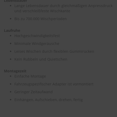
Lebensdauer
Lange Lebensdauer durch gleichmäßigen Anpressdruck
S
und verschleißfeste Wischkante
c
Bis zu 700.000 Wischperioden
h
w
ä
Laufruhe
m
Hochgeschwindigkeitsfest
m
e
Minimale Windgeräusche
T
Leises Wischen durch flexiblen Gummirücken
ü
c
Kein Rubbeln und Quietschen
h
e
r
Montagezeit
B
Einfache Montage
ü
Fahrzeugspezifischer Adapter ist vormontiert
r
s
Geringer Zeitaufwand
t
e
Einhängen, Aufschieben, drehen, fertig
n
Accessoires