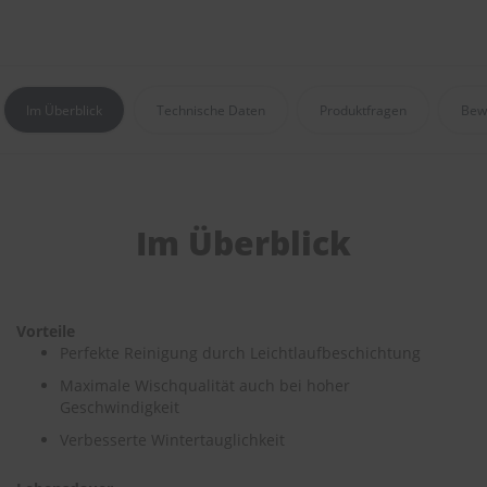
e
P
o
l
Im Überblick
Technische Daten
Produktfragen
Bew
s
t
e
r
-
&
Im Überblick
I
n
n
e
n
r
Vorteile
e
Perfekte Reinigung durch Leichtlaufbeschichtung
i
Maximale Wischqualität auch bei hoher
n
Geschwindigkeit
i
g
Verbesserte Wintertauglichkeit
u
n
g