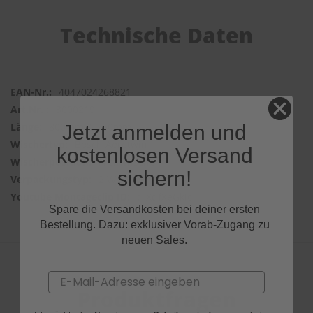
Technische Daten
4047024268821
3000219
800mm & 750mm
Jetzt anmelden und
Bosch Aerotwin
kostenlosen Versand
Frontwischer
sichern!
2 Wischer
tTXqfXeGkIc
Spare die Versandkosten bei deiner ersten
Bestellung. Dazu: exklusiver Vorab-Zugang zu
neuen Sales.
Email
Produktfragen