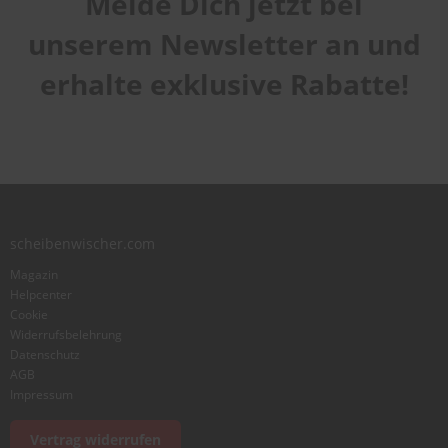
Melde Dich jetzt bei
1
2
3
4
5
Qualität
star
stars
stars
stars
stars
unserem Newsletter an und
1
2
3
4
5
Laufruhe
star
stars
stars
stars
stars
erhalte exklusive Rabatte!
1
2
3
4
5
star
stars
stars
stars
stars
Benutzername
Zusammenfassung
scheibenwischer.com
Bewertung
Magazin
Helpcenter
Cookie
Widerrufsbelehrung
Datenschutz
AGB
Foto hinzufügen
Impressum
Vertrag widerrufen