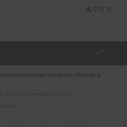
Auswahl wechseln
Scheibenwischer Aerotwin 700mm &
(1375)
Ihre Bewertung hinzufügen
70,81 €
St.