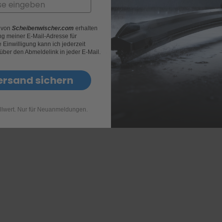
keit
r von
Scheibenwischer.com
erhalten
g meiner E-Mail-Adresse für
Einwilligung kann ich jederzeit
ck und verschleißfeste Wischkante
 über den Abmeldelink in jeder E-Mail.
ersand sichern
llwert. Nur für Neuanmeldungen.