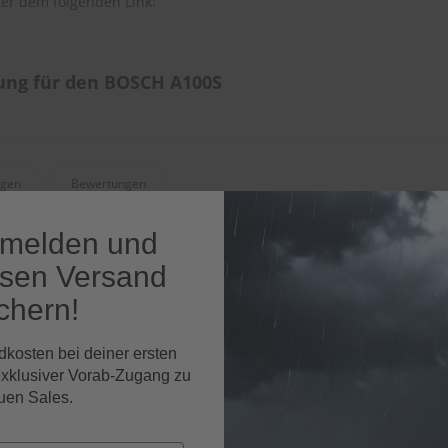
er dem folgenden Link:
ung für den BOSCH A100S
agen
Bewertungen
nmelden und
osen Versand
Im Überblick
chern!
dkosten bei deiner ersten
exklusiver Vorab-Zugang zu
uen Sales.