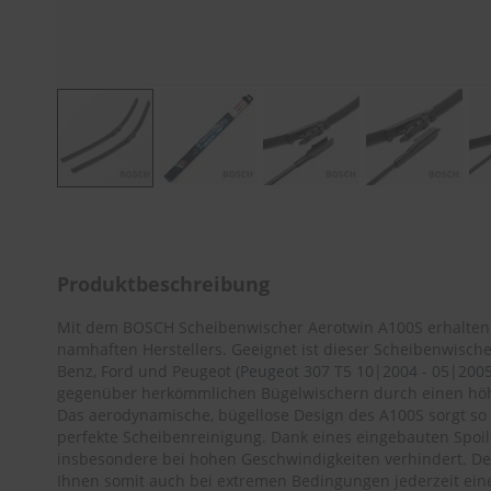
Zum
Anfang
der
Bildergalerie
Produktbeschreibung
springen
Mit dem BOSCH Scheibenwischer Aerotwin A100S erhalten 
namhaften Herstellers. Geeignet ist dieser Scheibenwisc
Benz, Ford und Peugeot (
Peugeot 307 T5 10|2004 - 05|200
gegenüber herkömmlichen Bügelwischern durch einen höh
Das aerodynamische, bügellose Design des A100S sorgt so
perfekte Scheibenreinigung. Dank eines eingebauten Spoil
insbesondere bei hohen Geschwindigkeiten verhindert. D
Ihnen somit auch bei extremen Bedingungen jederzeit ein