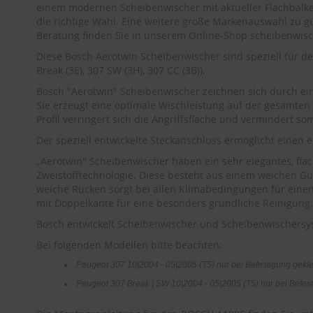
einem modernen Scheibenwischer mit aktueller Flachbalk
die richtige Wahl. Eine weitere große Markenauswahl zu gü
Beratung finden Sie in unserem Online-Shop
scheibenwis
Diese Bosch Aerotwin Scheibenwischer sind speziell für de
Break (3E), 307 SW (3H), 307 CC (3B)).
Bosch "Aerotwin" Scheibenwischer zeichnen sich durch e
Sie erzeugt eine optimale Wischleistung auf der gesamten
Profil verringert sich die Angriffsfläche und vermindert s
Der speziell entwickelte Steckanschluss ermöglicht einen
„Aerotwin" Scheibenwischer haben ein sehr elegantes, fla
Zweistofftechnologie. Diese besteht aus einem weichen G
weiche Rücken sorgt bei allen Klimabedingungen für einen
mit Doppelkante für eine besonders gründliche Reinigung.
Bosch entwickelt Scheibenwischer und Scheibenwischersys
Bei folgenden Modellen bitte beachten:
Peugeot 307 10|2004 - 05|2005 (T5) nur bei Befestigung gek
Peugeot 307 Break | SW 10|2004 - 05|2005 (T5) nur bei Befe