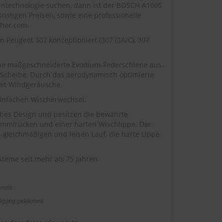
entechnologie suchen, dann ist der BOSCH A100S
nstigen Preisen, sowie eine professionelle
cher.com
.
n Peugeot 307 konzeptioniert (307 (3A/C), 307
ine maßgeschneiderte Evodium-Federschiene aus.
 Scheibe. Durch das aerodynamisch optimierte
omit Windgeräusche.
 einfachen Wischerwechsel.
ches Design und besitzen die bewährte
ummirücken und einer harten Wischlippe. Der
 gleichmäßigen und leisen Lauf, die harte Lippe
teme seit mehr als 75 Jahren.
lemmt
stigung geklemmt