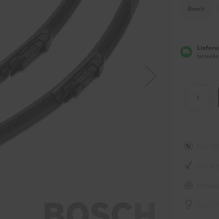
Bosch
Lieferu
bestelle
040 74
100% p
Versan
über 1