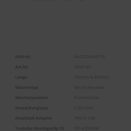
EAN-Nr.
4047024049710
Art.Nr.
3000143
Länge
700mm & 650mm
Wischertyp
Bosch Aerotwin
Wischerposition
Frontwischer
Verpackungstyp
2 Wischer
Anschluß-Adapter
PINCH TAB
Youtube Montageclip ID
tFb-kZJP4UM