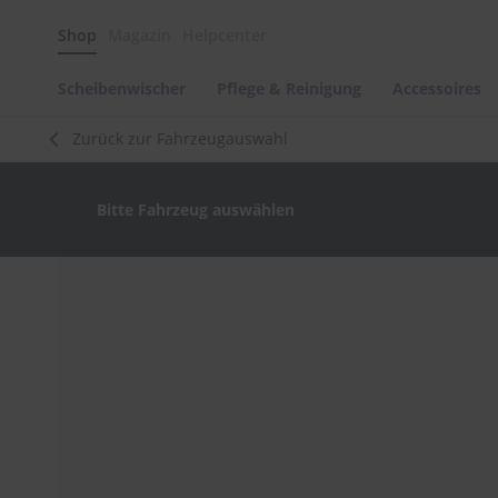
Scheibenwischer
Shop
Magazin
Helpcenter
Pflege
&
Reinigung
Scheibenwischer
Pflege & Reinigung
Accessoires
Felgenreinigung
Zurück zur Fahrzeugauswahl
Polituren
&
Lackpflege
Bitte Fahrzeug auswählen
Autowellness
von
scheibenwischer.com
Zum
Ende
Autoshampoo
der
Scheibenreinigung
Bildergalerie
springen
Kunststoffpflege
Polster-
&
Innenreinigung
Schwämme