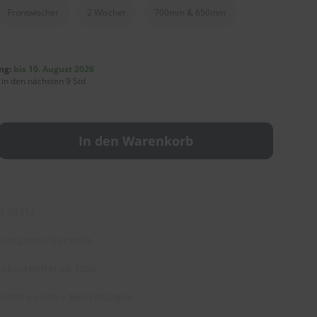
Frontwischer
2 Wischer
700mm & 650mm
ng:
bis 10. August 2026
 in den nächsten 9 Std
In den Warenkorb
3 04214
assgenau Garantie
dkostenfrei ab 100€
5.000 positive Bewertungen