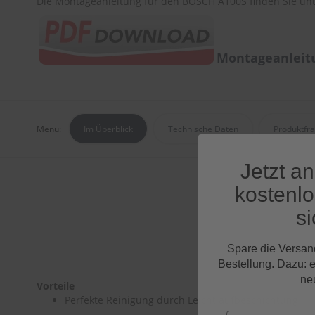
Die Montageanleitung für den BOSCH A100S finden Sie unt
Montageanleit
Menü:
Im Überblick
Technische Daten
Produktfr
Jetzt a
kostenl
si
Spare die Versan
Bestellung. Dazu: 
ne
Vorteile
Perfekte Reinigung durch Leichtlaufbeschichtung