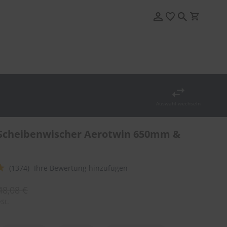
Auswahl wechseln
Scheibenwischer Aerotwin 650mm &
(1374)
Ihre Bewertung hinzufügen
48,08 €
St.