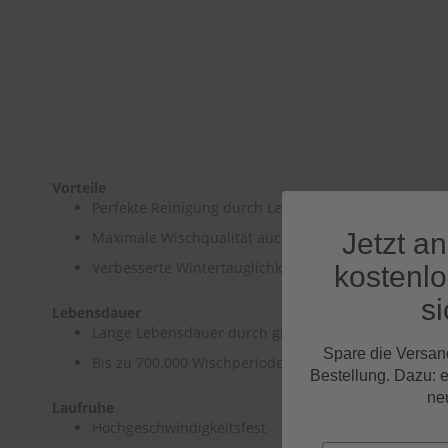
Vorteile
Perfekte Reinigung durch Leichtlaufbeschichtung
Jetzt a
Maximale Wischqualität auch bei hoher Geschwindig
Verbesserte Wintertauglichkeit
kostenl
si
Lebensdauer
Lange Lebensdauer durch gleichmäßigen Anpressdru
Spare die Versan
Bis zu 700.000 Wischperioden
Bestellung. Dazu: 
ne
Laufruhe
Hochgeschwindigkeitsfest