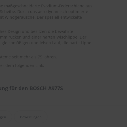
ine maßgeschneiderte Evodium-Federschiene aus.
 Scheibe. Durch das aerodynamisch optimierte
omit Windgeräusche. Der speziell entwickelte
ches Design und besitzen die bewährte
ummirücken und einer harten Wischlippe. Der
 gleichmäßigen und leisen Lauf, die harte Lippe
teme seit mehr als 75 Jahren.
er dem folgenden Link:
ung für den BOSCH A977S
agen
Bewertungen