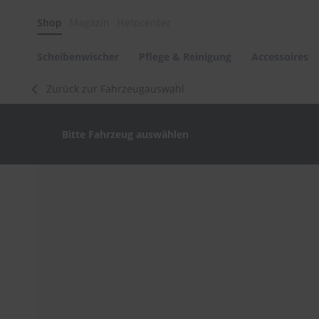
Scheibenwischer
Shop
Magazin
Helpcenter
Pflege
&
Reinigung
Scheibenwischer
Pflege & Reinigung
Accessoires
Felgenreinigung
Zurück zur Fahrzeugauswahl
Polituren
&
Lackpflege
Bitte Fahrzeug auswählen
Autowellness
von
scheibenwischer.com
Zum
Ende
Autoshampoo
der
Scheibenreinigung
Bildergalerie
springen
Kunststoffpflege
Polster-
&
Innenreinigung
Schwämme