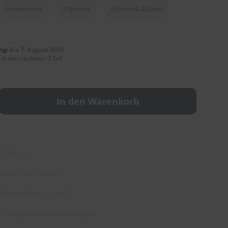
Frontwischer
2 Wischer
650mm & 425mm
ng:
bis 7. August 2026
 in den nächsten 3 Std
In den Warenkorb
3 04214
assgenau Garantie
dkostenfrei ab 100€
5.000 positive Bewertungen