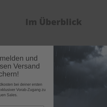
Im Überblick
nmelden und
keit
osen Versand
chern!
ck und verschleißfeste Wischkante
dkosten bei deiner ersten
exklusiver Vorab-Zugang zu
uen Sales.