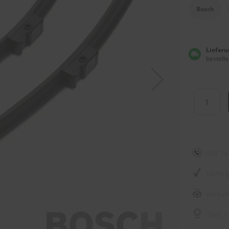
Bosch
Lieferu
bestelle
040 74
100% p
Versan
über 1