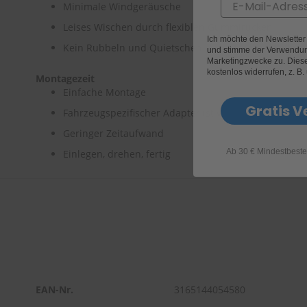
Email
Minimale Windgeräusche
Leises Wischen durch flexiblen Gummirücken
Ich möchte den Newslette
Kein Rubbeln und Quietschen
und stimme der Verwendun
Marketingzwecke zu. Diese 
kostenlos widerrufen, z. B.
Montagezeit
Einfache Montage
Gratis V
Fahrzeugspezifischer Adapter ist vormontiert
Geringer Zeitaufwand
Ab 30 € Mindestbeste
Einlegen, drehen, fertig
EAN-Nr.
3165144054580