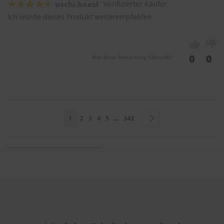
uschi.hoesl
Verifizierter Käufer
Ich würde dieses Produkt weiterempfehlen
0
0
War diese Bewertung hilfreich?
Seite
Sie lesen gerade Seite
Seite
Seite
Seite
Seite
Seite
Seite
Weiter
1
2
3
4
5
...
343
Sie bewerten:
BOSCH Scheibenwischer Aerotwin 650mm & 400mm