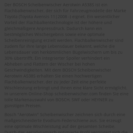
.
Der BOSCH Scheibenwischer Aerotwin A538S ist ein
c
Flachbalkenwischer, der sich für Fahrzeugmodelle der Marke
o
Toyota (
Toyota Avensis 11|2008 -
) eignet. Ein wesentlicher
m
Vorteil der Flachbalkentechnologie ist der höhere und
A
gleichmäßigere Anpressdruck. Dadurch kann ein
u
bestmögliches Wischergebnis sowie eine optimale
t
Scheibenreinigung erzielt werden. Flachbalkenwischer sind
o
zudem für ihre lange Lebensdauer bekannt, welche die
s
Lebensdauer von herkömmlichen Bügelwischern um bis zu
h
30% übertrifft. Ein integrierter Spoiler verhindert ein
a
Abheben und Flattern der Wischer bei hohen
m
Geschwindigkeiten. Mit dem BOSCH Scheibenwischer
p
Aerotwin A538S erhalten Sie einen hochwertigen
o
o
Flachbalkenwischer, der zu jeder Zeit eine perfekte
Wischleistung erbringt und Ihnen eine klare Sicht ermöglicht.
S
In unserem Online-Shop
scheibenwischer.com
finden Sie eine
c
tolle Markenauswahl von BOSCH, SWF oder HEYNER zu
h
günstigen Preisen.
e
i
Bosch "Aerotwin" Scheibenwischer zeichnen sich durch eine
b
maßgeschneiderte Evodium-Federschiene aus. Sie erzeugt
e
eine optimale Wischleistung auf der gesamten Scheibe.
n
Durch das aerodynamisch optimierte Profil verringert sich die