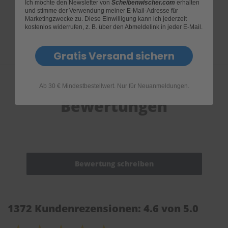
Produktfragen
Ich möchte den Newsletter von
Scheibenwischer.com
erhalten
und stimme der Verwendung meiner E-Mail-Adresse für
Marketingzwecke zu. Diese Einwilligung kann ich jederzeit
kostenlos widerrufen, z. B. über den Abmeldelink in jeder E-Mail.
Gratis Versand sichern
Ab 30 € Mindestbestellwert. Nur für Neuanmeldungen.
Bewertungen
1372 Kundenrezensionen: 4.6 von 5.0