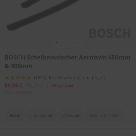
l
i
t
u
r
e
n
&
L
Zum
a
BOSCH Scheibenwischer Aerotwin 650mm
Anfang
c
der
& 400mm
k
Bildergalerie
p
springen
f
Bewertung:
(1372)
Ihre Bewertung hinzufügen
l
92
100
% of
50,55 €
70,21 €
28% gespart
e
g
inkl. 19% MwSt.
e
A
u
Bosch
Frontwischer
2 Wischer
650mm & 400mm
t
o
w