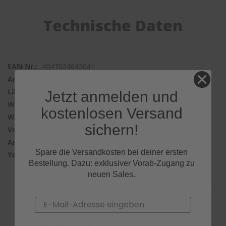
Technische Daten
4047024642041
3001786
650mm & 400mm
Jetzt anmelden und
Bosch Aerotwin
kostenlosen Versand
Frontwischer
sichern!
2 Wischer
TOP LOCK
Spare die Versandkosten bei deiner ersten
m1FWIWr2Ypc
Bestellung. Dazu: exklusiver Vorab-Zugang zu
neuen Sales.
Email