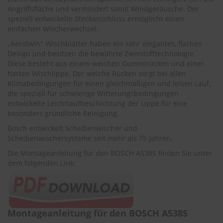
r
Angriffsfläche und vermindert somit Windgeräusche. Der
e
speziell entwickelte Steckanschluss ermöglicht einen
i
einfachen Wischerwechsel.
n
i
„Aerotwin" Wischblätter haben ein sehr elegantes, flaches
g
Design und besitzen die bewährte Zweistofftechnologie.
u
Diese besteht aus einem weichen Gummirücken und einer
n
harten Wischlippe. Der weiche Rücken sorgt bei allen
g
Klimabedingungen für einen gleichmäßigen und leisen Lauf,
die speziell für schwierige Witterungsbedingungen
K
entwickelte Leichtlaufbeschichtung der Lippe für eine
u
n
besonders gründliche Reinigung.
s
Bosch entwickelt Scheibenwischer und
t
Scheibenwischersysteme seit mehr als 75 Jahren.
s
t
Die Montageanleitung für den BOSCH A538S finden Sie unter
o
dem folgenden Link:
f
f
p
f
l
e
Montageanleitung für den BOSCH A538S
g