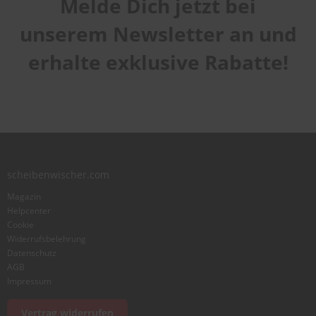
Melde Dich jetzt bei
Handhabung
1
2
3
4
5
Qualität
star
stars
stars
stars
stars
unserem Newsletter an und
1
2
3
4
5
Laufruhe
star
stars
stars
stars
stars
erhalte exklusive Rabatte!
1
2
3
4
5
star
stars
stars
stars
stars
Benutzername
Zusammenfassung
scheibenwischer.com
Bewertung
Magazin
Helpcenter
Cookie
Widerrufsbelehrung
Datenschutz
AGB
Foto hinzufügen
Impressum
Vertrag widerrufen