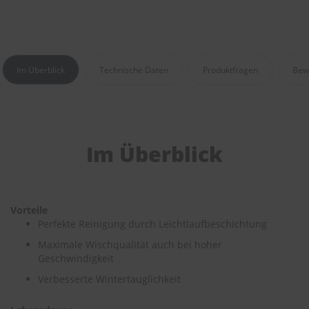
e
P
o
l
Im Überblick
Technische Daten
Produktfragen
Bew
s
t
e
r
-
&
Im Überblick
I
n
n
e
n
r
Vorteile
e
Perfekte Reinigung durch Leichtlaufbeschichtung
i
Maximale Wischqualität auch bei hoher
n
Geschwindigkeit
i
g
Verbesserte Wintertauglichkeit
u
n
g