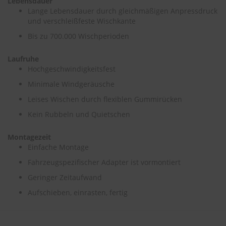
Lebensdauer
Lange Lebensdauer durch gleichmäßigen Anpressdruck
S
und verschleißfeste Wischkante
c
Bis zu 700.000 Wischperioden
h
w
ä
Laufruhe
m
Hochgeschwindigkeitsfest
m
e
Minimale Windgeräusche
T
Leises Wischen durch flexiblen Gummirücken
ü
c
Kein Rubbeln und Quietschen
h
e
r
Montagezeit
B
Einfache Montage
ü
Fahrzeugspezifischer Adapter ist vormontiert
r
s
Geringer Zeitaufwand
t
e
Aufschieben, einrasten, fertig
n
Accessoires