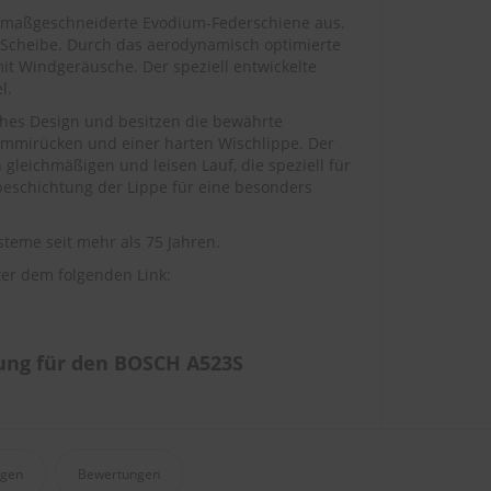
e maßgeschneiderte Evodium-Federschiene aus.
 Scheibe. Durch das aerodynamisch optimierte
omit Windgeräusche. Der speziell entwickelte
l.
ches Design und besitzen die bewährte
ummirücken und einer harten Wischlippe. Der
gleichmäßigen und leisen Lauf, die speziell für
beschichtung der Lippe für eine besonders
teme seit mehr als 75 Jahren.
er dem folgenden Link:
ung für den BOSCH A523S
agen
Bewertungen