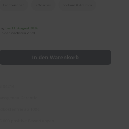
Frontwischer
2 Wischer
650mm & 450mm
ng:
bis 11. August 2026
 in den nächsten 2 Std
In den Warenkorb
3 04214
assgenau Garantie
dkostenfrei ab 100€
5.000 positive Bewertungen