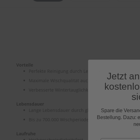
Vorteile
Perfekte Reinigung durch Leichtlaufbeschichtung
Jetzt a
Maximale Wischqualität auch bei hoher Geschwindig
kostenl
Verbesserte Wintertauglichkeit
si
Lebensdauer
Lange Lebensdauer durch gleichmäßigen Anpressdru
Spare die Versan
Bestellung. Dazu: 
Bis zu 700.000 Wischperioden
ne
Laufruhe
Hochgeschwindigkeitsfest