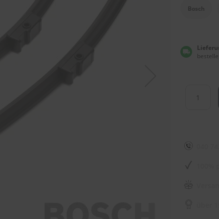
Bosch
Lieferu
bestelle
040 74
100% p
Versan
über 1