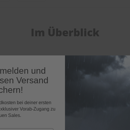
Im Überblick
nmelden und
keit
osen Versand
chern!
ck und verschleißfeste Wischkante
dkosten bei deiner ersten
exklusiver Vorab-Zugang zu
uen Sales.