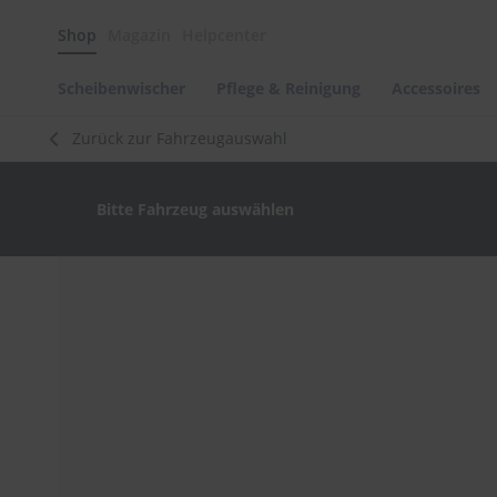
Scheibenwischer
Shop
Magazin
Helpcenter
Pflege
&
Reinigung
Scheibenwischer
Pflege & Reinigung
Accessoires
Felgenreinigung
Zurück zur Fahrzeugauswahl
Polituren
&
Lackpflege
Bitte Fahrzeug auswählen
Autowellness
von
scheibenwischer.com
Zum
Ende
Autoshampoo
der
Scheibenreinigung
Bildergalerie
springen
Kunststoffpflege
Polster-
&
Innenreinigung
Schwämme