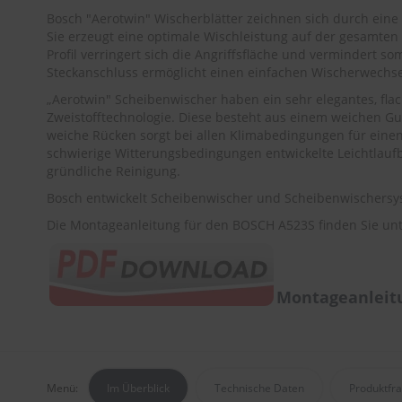
Bosch "Aerotwin" Wischerblätter zeichnen sich durch ein
Sie erzeugt eine optimale Wischleistung auf der gesamten
Profil verringert sich die Angriffsfläche und vermindert s
Steckanschluss ermöglicht einen einfachen Wischerwechse
„Aerotwin" Scheibenwischer haben ein sehr elegantes, fla
Zweistofftechnologie. Diese besteht aus einem weichen G
weiche Rücken sorgt bei allen Klimabedingungen für einen 
schwierige Witterungsbedingungen entwickelte Leichtlauf
gründliche Reinigung.
Bosch entwickelt Scheibenwischer und Scheibenwischersys
Die Montageanleitung für den BOSCH A523S finden Sie unt
Montageanleit
Menü:
Im Überblick
Technische Daten
Produktfr