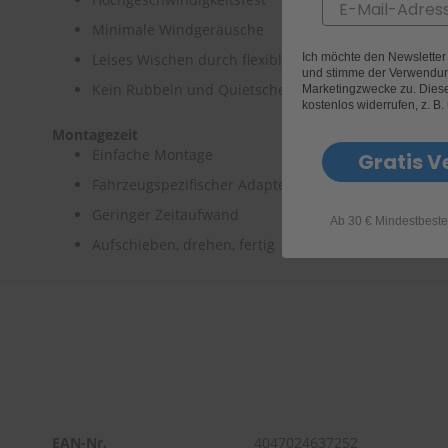
Email
Minimale Windgeräusche
Ich möchte den Newslette
Leises Wischen durch flexiblen Gummirücken
und stimme der Verwendun
Kein Rubbeln und Quietschen
Marketingzwecke zu. Diese 
kostenlos widerrufen, z. B.
Montagezeit
Einfache Montage
Gratis V
Fahrzeugspezifischer Adapter ist vormontiert
Geringer Zeitaufwand
Ab 30 € Mindestbeste
Aufschieben, drehen, fertig
EAN-Nr.
4047024637252