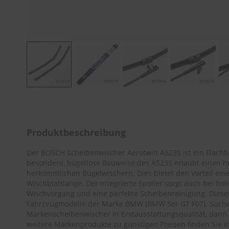
Zum
Anfang
der
Bildergalerie
Produktbeschreibung
springen
Der BOSCH Scheibenwischer Aerotwin A523S ist ein Flachb
besondere, bügellose Bauweise des A523S erlaubt einen h
herkömmlichen Bügelwischern. Dies bietet den Vorteil ein
Wischblattlänge. Der integrierte Spoiler sorgt auch bei h
Wischvorgang und eine perfekte Scheibenreinigung. Dieser
Fahrzeugmodelle der Marke BMW (
BMW 5er GT F07
). Such
Markenscheibenwischer in Erstausstattungsqualität, dann 
weitere Markenprodukte zu günstigen Preisen finden Sie