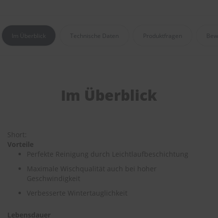
e
P
o
Im Überblick
Technische Daten
Produktfragen
Bew
l
s
t
e
r
-
Im Überblick
&
I
n
n
e
Short:
n
Vorteile
r
Perfekte Reinigung durch Leichtlaufbeschichtung
e
i
Maximale Wischqualität auch bei hoher
n
Geschwindigkeit
i
g
Verbesserte Wintertauglichkeit
u
n
Lebensdauer
g