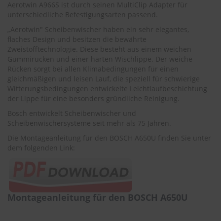
r
Aerotwin A966S ist durch seinen MultiClip Adapter für
e
unterschiedliche Befestigungsarten passend.
i
„Aerotwin" Scheibenwischer haben ein sehr elegantes,
n
flaches Design und besitzen die bewährte
i
g
Zweistofftechnologie. Diese besteht aus einem weichen
u
Gummirücken und einer harten Wischlippe. Der weiche
n
Rücken sorgt bei allen Klimabedingungen für einen
g
gleichmäßigen und leisen Lauf, die speziell für schwierige
Witterungsbedingungen entwickelte Leichtlaufbeschichtung
K
der Lippe für eine besonders gründliche Reinigung.
u
n
Bosch entwickelt Scheibenwischer und
s
Scheibenwischersysteme seit mehr als 75 Jahren.
t
Die Montageanleitung für den BOSCH A650U finden Sie unter
s
t
dem folgenden Link:
o
f
f
p
f
Montageanleitung für den BOSCH A650U
l
e
g