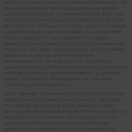
.
erhalten Sie einen hochwertigen Markenscheibenwischer, der
c
Ihnen einen optimalen Wischvorgang sowie eine perfekte
o
Scheibenreinigung bietet. Ausgewiesen wird der A650U von
m
BOSCH u.a. für Citroen, Peugeot und Toyota (
AYGO 06|2014 -
(B4)
). Durch das aerodynamische Design entsteht ein höherer
A
und gleichmäßiger Anpressdruck, wodurch auch bei hohen
u
Geschwindigkeiten ein hervorragende Wischergebnis
t
gewährleistet wird. Zudem zeichnen sich Flachbalkenwischer
o
s
durch einen sehr leisen Wischvorgang aus. Mit dem AM460S
h
bekommen Sie einen qualitativ hochwertigen
a
Flachbalkenwischer, der aufgrund seiner besonderen
m
Bauweise eine bis zu 30% längere Lebensdauer aufweist. Eine
p
vielfältige Auswahl an verschiedenen Marken zu günstigen
o
Preisen und schneller Lieferung finden Sie in unserem
o
Online-Shop
scheibenwischer.com
.
S
Bosch "Aerotwin" Scheibenwischer zeichnen sich durch eine
c
maßgeschneiderte Evodium-Federschiene aus. Sie erzeugt
h
eine optimale Wischleistung auf der gesamten Scheibe.
e
Durch das aerodynamisch optimierte Profil verringert sich die
i
Angriffsfläche und vermindert somit Windgeräusche. Der
b
speziell entwickelte Steckanschluss ermöglicht einen
e
einfachen Wischerwechsel.Der BOSCH Scheibenwischer
n