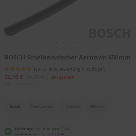
l
i
t
u
r
e
n
&
L
Zum
a
BOSCH Scheibenwischer Aerotwin 650mm
Anfang
c
der
k
Bewertung:
(1375)
Ihre Bewertung hinzufügen
Bildergalerie
p
springen
92
100
f
% of
22,10 €
30,70 €
28% gespart
l
inkl. 19% MwSt.
e
g
e
Bosch
Frontwischer
1 Wischer
650mm
A
u
t
o
Lieferung:
bis 10. August 2026
w
bestelle in den nächsten 8 Std