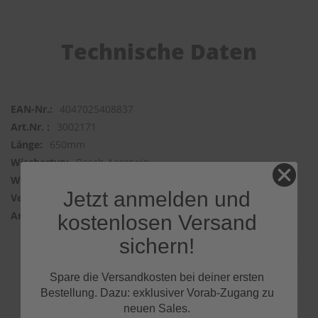
Technische Daten
4047025408837
3002171
650mm
Bosch Aerotwin
Frontwischer
Jetzt anmelden und
1 Wischer
MULTICLIP
kostenlosen Versand
sichern!
Spare die Versandkosten bei deiner ersten
Bestellung. Dazu: exklusiver Vorab-Zugang zu
neuen Sales.