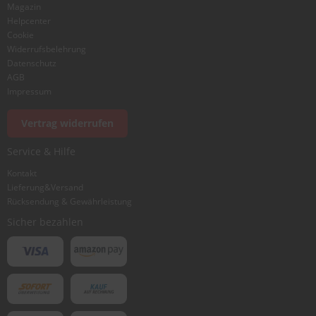
Magazin
Helpcenter
Cookie
Widerrufsbelehrung
Datenschutz
AGB
Foto hinzufügen
Impressum
Vertrag widerrufen
Ich würde dieses Produkt weiterempfehlen
Service & Hilfe
Kontakt
Lieferung&Versand
Bewertung abschicken
Rücksendung & Gewährleistung
Sicher bezahlen