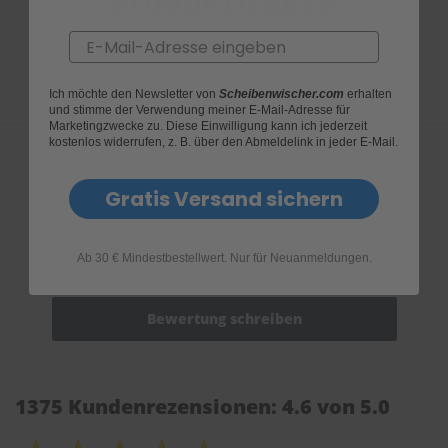
Produktfragen
Email
Ich möchte den Newsletter von
Scheibenwischer.com
erhalten
und stimme der Verwendung meiner E-Mail-Adresse für
Marketingzwecke zu. Diese Einwilligung kann ich jederzeit
kostenlos widerrufen, z. B. über den Abmeldelink in jeder E-Mail.
Gratis Versand sichern
Bewertungen
Ab 30 € Mindestbestellwert. Nur für Neuanmeldungen.
1375 Kundenrezensionen: 4.6 von 5.0