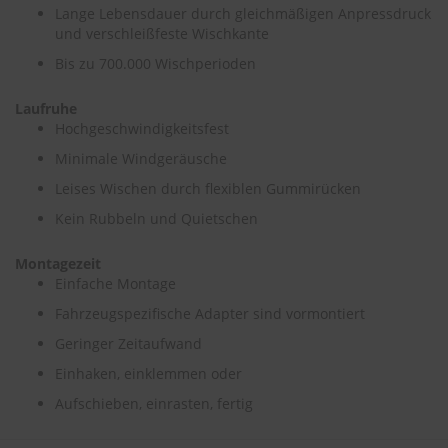
Lange Lebensdauer durch gleichmäßigen Anpressdruck
und verschleißfeste Wischkante
S
c
Bis zu 700.000 Wischperioden
h
w
Laufruhe
ä
m
Hochgeschwindigkeitsfest
m
Minimale Windgeräusche
e
T
Leises Wischen durch flexiblen Gummirücken
ü
c
Kein Rubbeln und Quietschen
h
e
Montagezeit
r
Einfache Montage
B
ü
Fahrzeugspezifische Adapter sind vormontiert
r
s
Geringer Zeitaufwand
t
Einhaken, einklemmen oder
e
n
Aufschieben, einrasten, fertig
Accessoires