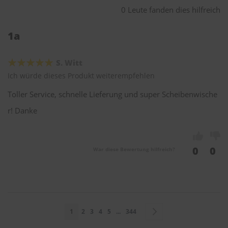
0 Leute fanden dies hilfreich
1a
S. Witt
Ich würde dieses Produkt weiterempfehlen
Toller Service, schnelle Lieferung und super Scheibenwische
r! Danke
0
0
War diese Bewertung hilfreich?
Seite
Sie lesen gerade Seite
Seite
Seite
Seite
Seite
Seite
Seite
Weiter
1
2
3
4
5
...
344