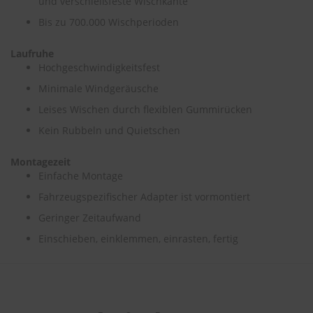
und verschleißfeste Wischkante
Bis zu 700.000 Wischperioden
S
c
h
Laufruhe
w
Hochgeschwindigkeitsfest
ä
Minimale Windgeräusche
m
m
Leises Wischen durch flexiblen Gummirücken
e
T
Kein Rubbeln und Quietschen
ü
c
Montagezeit
h
Einfache Montage
e
r
Fahrzeugspezifischer Adapter ist vormontiert
B
ü
Geringer Zeitaufwand
r
Einschieben, einklemmen, einrasten, fertig
s
t
e
n
Accessoires