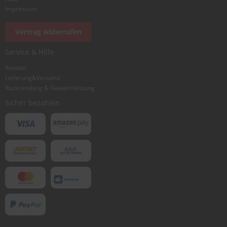
Foto hinzufügen
Impressum
Vertrag widerrufen
Ich würde dieses Produkt weiterempfehlen
Service & Hilfe
Kontakt
Lieferung&Versand
Bewertung abschicken
Rücksendung & Gewährleistung
Sicher bezahlen