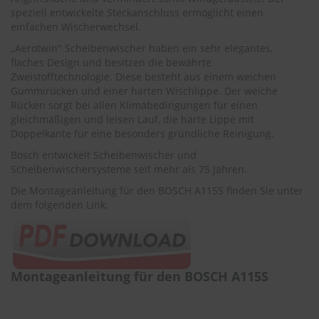
r
speziell entwickelte Steckanschluss ermöglicht einen
e
einfachen Wischerwechsel.
i
n
„Aerotwin" Scheibenwischer haben ein sehr elegantes,
i
flaches Design und besitzen die bewährte
g
Zweistofftechnologie. Diese besteht aus einem weichen
u
Gummirücken und einer harten Wischlippe. Der weiche
n
Rücken sorgt bei allen Klimabedingungen für einen
g
gleichmäßigen und leisen Lauf, die harte Lippe mit
Doppelkante für eine besonders gründliche Reinigung.
K
u
Bosch entwickelt Scheibenwischer und
n
Scheibenwischersysteme seit mehr als 75 Jahren.
s
t
Die Montageanleitung für den BOSCH A115S finden Sie unter
s
dem folgenden Link:
t
o
f
f
p
Montageanleitung für den BOSCH A115S
f
l
e
g