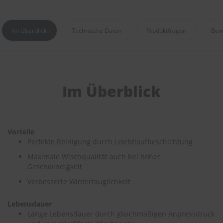
e
P
Im Überblick
Technische Daten
Produktfragen
Bew
o
l
s
t
e
r
Im Überblick
-
&
I
n
n
Vorteile
e
Perfekte Reinigung durch Leichtlaufbeschichtung
n
r
Maximale Wischqualität auch bei hoher
e
Geschwindigkeit
i
n
Verbesserte Wintertauglichkeit
i
g
Lebensdauer
u
n
Lange Lebensdauer durch gleichmäßigen Anpressdruck
g