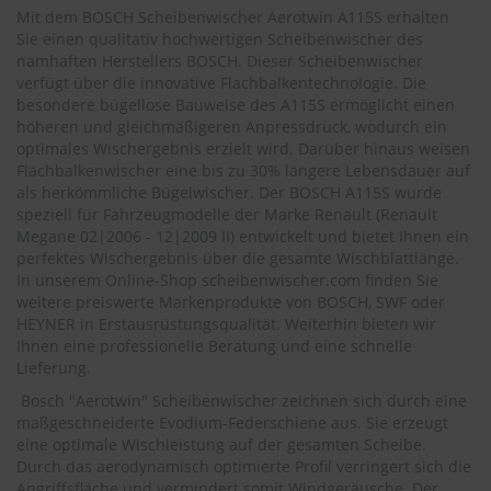
.
Mit dem BOSCH Scheibenwischer Aerotwin A115S erhalten
c
Sie einen qualitativ hochwertigen Scheibenwischer des
o
namhaften Herstellers BOSCH. Dieser Scheibenwischer
m
verfügt über die innovative Flachbalkentechnologie. Die
A
besondere bügellose Bauweise des A115S ermöglicht einen
u
höheren und gleichmäßigeren Anpressdruck, wodurch ein
t
optimales Wischergebnis erzielt wird. Darüber hinaus weisen
o
Flachbalkenwischer eine bis zu 30% längere Lebensdauer auf
s
als herkömmliche Bügelwischer. Der BOSCH A115S wurde
h
speziell für Fahrzeugmodelle der Marke Renault (
Renault
a
Megane 02|2006 - 12|2009 II
) entwickelt und bietet Ihnen ein
m
perfektes Wischergebnis über die gesamte Wischblattlänge.
p
In unserem Online-Shop
scheibenwischer.com
finden Sie
o
o
weitere preiswerte Markenprodukte von BOSCH, SWF oder
HEYNER in Erstausrüstungsqualität. Weiterhin bieten wir
S
Ihnen eine professionelle Beratung und eine schnelle
c
Lieferung.
h
Bosch "Aerotwin" Scheibenwischer zeichnen sich durch eine
e
i
maßgeschneiderte Evodium-Federschiene aus. Sie erzeugt
b
eine optimale Wischleistung auf der gesamten Scheibe.
e
Durch das aerodynamisch optimierte Profil verringert sich die
n
Angriffsfläche und vermindert somit Windgeräusche. Der