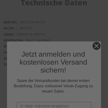
Technische Daten
4047024160187
3000181
600mm & 450mm
Bosch Aerotwin
Frontwischer
2 Wischer
Jetzt anmelden und
BAYONET LOCK
kostenlosen Versand
h9TGYysYdEs
sichern!
Spare die Versandkosten bei deiner ersten
Bestellung. Dazu: exklusiver Vorab-Zugang zu
neuen Sales.
Produktfragen
Email