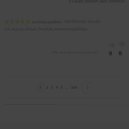
0 Leute fanden dies hilfreich
corina.walter
Verifizierter Käufer
Ich würde dieses Produkt weiterempfehlen
0
0
War diese Bewertung hilfreich?
Seite
Sie lesen gerade Seite
Seite
Seite
Seite
Seite
Seite
Seite
Weiter
1
2
3
4
5
...
344
Sie bewerten: