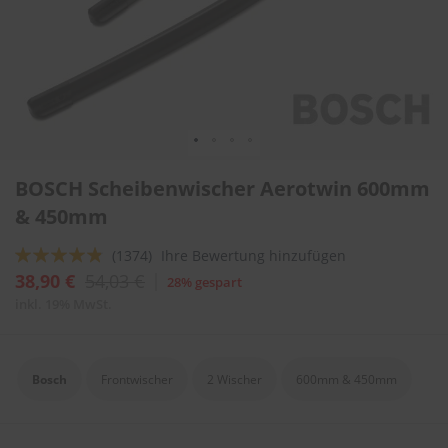
l
i
t
u
r
e
n
&
L
Zum
a
BOSCH Scheibenwischer Aerotwin 600mm
Anfang
c
der
& 450mm
k
Bildergalerie
p
springen
f
Bewertung:
(1374)
Ihre Bewertung hinzufügen
l
92
100
% of
38,90 €
54,03 €
28% gespart
e
g
inkl. 19% MwSt.
e
A
u
Bosch
Frontwischer
2 Wischer
600mm & 450mm
t
o
w