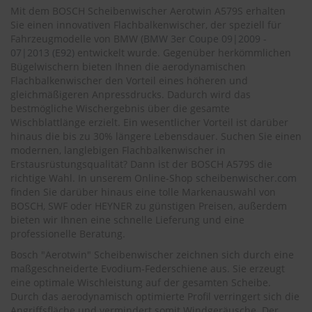
.
Mit dem BOSCH Scheibenwischer Aerotwin A579S erhalten
c
Sie einen innovativen Flachbalkenwischer, der speziell für
o
Fahrzeugmodelle von BMW (
BMW
3er Coupe 09|2009 -
m
07|2013 (E92)
entwickelt wurde. Gegenüber herkömmlichen
A
Bügelwischern bieten Ihnen die aerodynamischen
u
Flachbalkenwischer den Vorteil eines höheren und
t
gleichmäßigeren Anpressdrucks. Dadurch wird das
o
bestmögliche Wischergebnis über die gesamte
s
Wischblattlänge erzielt. Ein wesentlicher Vorteil ist darüber
h
hinaus die bis zu 30% längere Lebensdauer. Suchen Sie einen
a
modernen, langlebigen Flachbalkenwischer in
m
Erstausrüstungsqualität? Dann ist der BOSCH A579S die
p
richtige Wahl. In unserem Online-Shop
scheibenwischer.com
o
o
finden Sie darüber hinaus eine tolle Markenauswahl von
BOSCH, SWF oder HEYNER zu günstigen Preisen, außerdem
S
bieten wir Ihnen eine schnelle Lieferung und eine
c
professionelle Beratung.
h
Bosch "Aerotwin" Scheibenwischer zeichnen sich durch eine
e
i
maßgeschneiderte Evodium-Federschiene aus. Sie erzeugt
b
eine optimale Wischleistung auf der gesamten Scheibe.
e
Durch das aerodynamisch optimierte Profil verringert sich die
n
Angriffsfläche und vermindert somit Windgeräusche. Der