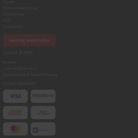
Cookie
Widerrufsbelehrung
Datenschutz
AGB
Foto hinzufügen
Impressum
Vertrag widerrufen
Ich würde dieses Produkt weiterempfehlen
Service & Hilfe
Kontakt
Lieferung&Versand
Bewertung abschicken
Rücksendung & Gewährleistung
Sicher bezahlen