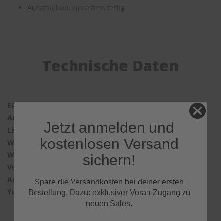
Aufschieben, einrasten, fertig
Technische Daten
4047024878372
3001806
Jetzt anmelden und
600mm & 400mm
kostenlosen Versand
Bosch Aerotwin
Frontwischer
sichern!
2 Wischer
PINCH TAB
Spare die Versandkosten bei deiner ersten
tFb-kZJP4UM
Bestellung. Dazu: exklusiver Vorab-Zugang zu
neuen Sales.