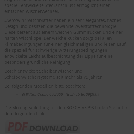
r
speziell entwickelte Steckanschluss ermöglicht einen
e
einfachen Wischerwechsel.
i
n
„Aerotwin" Wischblätter haben ein sehr elegantes, flaches
i
Design und besitzen die bewährte Zweistofftechnologie.
g
Diese besteht aus einem weichen Gummirücken und einer
u
harten Wischlippe. Der weiche Rücken sorgt bei allen
n
Klimabedingungen für einen gleichmäßigen und leisen Lauf,
g
die speziell für schwierige Witterungsbedingungen
entwickelte Leichtlaufbeschichtung der Lippe für eine
K
besonders gründliche Reinigung.
u
n
Bosch entwickelt Scheibenwischer und
s
Scheibenwischersysteme seit mehr als 75 Jahren.
t
s
Bei folgenden Modelllen bitte beachten:
t
o
BMW 3er Coupe 09|2006 - (E92) ab Bj. 09|2009
f
f
Die Montageanleitung für den BOSCH A579S finden Sie unter
p
dem folgenden Link:
f
l
e
g