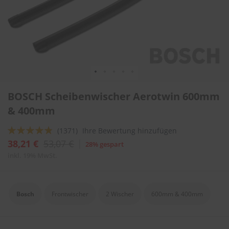
l
i
t
u
r
e
n
&
L
Zum
a
BOSCH Scheibenwischer Aerotwin 600mm
Anfang
c
der
& 400mm
k
Bildergalerie
p
springen
f
Bewertung:
(1371)
Ihre Bewertung hinzufügen
l
92
100
% of
38,21 €
53,07 €
28% gespart
e
g
inkl. 19% MwSt.
e
A
u
Bosch
Frontwischer
2 Wischer
600mm & 400mm
t
o
w