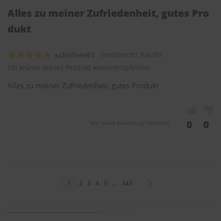
Alles zu meiner Zufriedenheit, gutes Pro
dukt
schlifter01
Verifizierter Käufer
Ich würde dieses Produkt weiterempfehlen
Alles zu meiner Zufriedenheit, gutes Produkt
0
0
War diese Bewertung hilfreich?
Seite
Sie lesen gerade Seite
Seite
Seite
Seite
Seite
Seite
Seite
Weiter
1
2
3
4
5
...
343