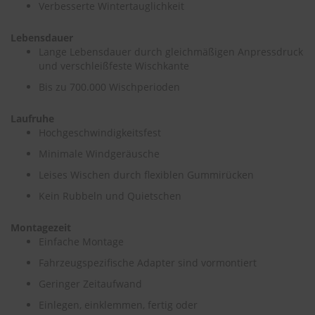
Verbesserte Wintertauglichkeit
S
Lebensdauer
c
h
Lange Lebensdauer durch gleichmäßigen Anpressdruck
w
und verschleißfeste Wischkante
ä
Bis zu 700.000 Wischperioden
m
m
e
Laufruhe
T
Hochgeschwindigkeitsfest
ü
c
Minimale Windgeräusche
h
Leises Wischen durch flexiblen Gummirücken
e
r
Kein Rubbeln und Quietschen
B
ü
Montagezeit
r
s
Einfache Montage
t
Fahrzeugspezifische Adapter sind vormontiert
e
n
Geringer Zeitaufwand
Einlegen, einklemmen, fertig oder
Accessoires