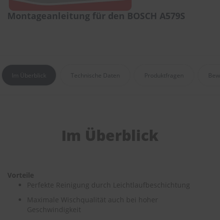
e
Montageanleitung für den BOSCH A579S
P
o
l
s
t
e
Im Überblick
Technische Daten
Produktfragen
Bew
r
-
&
I
n
n
Im Überblick
e
n
r
e
i
Vorteile
n
i
Perfekte Reinigung durch Leichtlaufbeschichtung
g
Maximale Wischqualität auch bei hoher
u
Geschwindigkeit
n
g