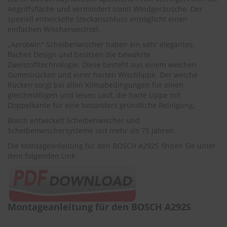
r
Angriffsfläche und vermindert somit Windgeräusche. Der
e
speziell entwickelte Steckanschluss ermöglicht einen
i
einfachen Wischerwechsel.
n
i
„Aerotwin" Scheibenwischer haben ein sehr elegantes,
g
flaches Design und besitzen die bewährte
u
Zweistofftechnologie. Diese besteht aus einem weichen
n
Gummirücken und einer harten Wischlippe. Der weiche
g
Rücken sorgt bei allen Klimabedingungen für einen
gleichmäßigen und leisen Lauf, die harte Lippe mit
K
Doppelkante für eine besonders gründliche Reinigung.
u
n
Bosch entwickelt Scheibenwischer und
s
Scheibenwischersysteme seit mehr als 75 Jahren.
t
s
Die Montageanleitung für den BOSCH A292S finden Sie unter
t
dem folgenden Link:
o
f
f
p
f
Montageanleitung für den BOSCH A292S
l
e
g