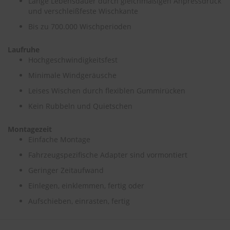
Lange Lebensdauer durch gleichmäßigen Anpressdruck
und verschleißfeste Wischkante
S
Bis zu 700.000 Wischperioden
c
h
w
Laufruhe
ä
Hochgeschwindigkeitsfest
m
m
Minimale Windgeräusche
e
Leises Wischen durch flexiblen Gummirücken
T
ü
Kein Rubbeln und Quietschen
c
h
Montagezeit
e
r
Einfache Montage
B
Fahrzeugspezifische Adapter sind vormontiert
ü
r
Geringer Zeitaufwand
s
t
Einlegen, einklemmen, fertig oder
e
Aufschieben, einrasten, fertig
n
Accessoires