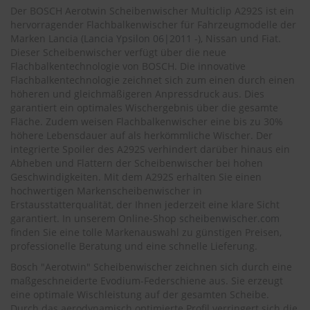
.
Der BOSCH Aerotwin Scheibenwischer Multiclip A292S ist ein
c
hervorragender Flachbalkenwischer für Fahrzeugmodelle der
o
Marken Lancia (
Lancia Ypsilon 06|2011 -
), Nissan und Fiat.
m
Dieser Scheibenwischer verfügt über die neue
A
Flachbalkentechnologie von BOSCH. Die innovative
u
Flachbalkentechnologie zeichnet sich zum einen durch einen
t
höheren und gleichmäßigeren Anpressdruck aus. Dies
o
garantiert ein optimales Wischergebnis über die gesamte
s
Fläche. Zudem weisen Flachbalkenwischer eine bis zu 30%
h
höhere Lebensdauer auf als herkömmliche Wischer. Der
a
integrierte Spoiler des A292S verhindert darüber hinaus ein
m
Abheben und Flattern der Scheibenwischer bei hohen
p
Geschwindigkeiten. Mit dem A292S erhalten Sie einen
o
o
hochwertigen Markenscheibenwischer in
Erstausstatterqualität, der Ihnen jederzeit eine klare Sicht
S
garantiert. In unserem Online-Shop
scheibenwischer.com
c
finden Sie eine tolle Markenauswahl zu günstigen Preisen,
h
professionelle Beratung und eine schnelle Lieferung.
e
i
Bosch "Aerotwin" Scheibenwischer zeichnen sich durch eine
b
maßgeschneiderte Evodium-Federschiene aus. Sie erzeugt
e
eine optimale Wischleistung auf der gesamten Scheibe.
n
Durch das aerodynamisch optimierte Profil verringert sich die