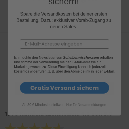
sichern!
Spare die Versandkosten bei deiner ersten
Bestellung. Dazu: exklusiver Vorab-Zugang zu
neuen Sales.
Email
Bewertungen
Ich möchte den Newsletter von
Scheibenwischer.com
erhalten
und stimme der Verwendung meiner E-Mail-Adresse für
Marketingzwecke zu. Diese Einwilligung kann ich jederzeit
kostenlos widerrufen, z. B. über den Abmeldelink in jeder E-Mail.
Gratis Versand sichern
Ab 30 € Mindestbestellwert. Nur für Neuanmeldungen.
1378 Kundenrezensionen: 4.6 von 5.0