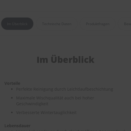
e
P
o
Im Überblick
Technische Daten
Produktfragen
Bew
l
s
t
e
r
-
Im Überblick
&
I
n
n
e
Vorteile
n
r
Perfekte Reinigung durch Leichtlaufbeschichtung
e
Maximale Wischqualität auch bei hoher
i
Geschwindigkeit
n
i
Verbesserte Wintertauglichkeit
g
u
n
Lebensdauer
g