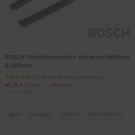
l
i
t
u
r
e
n
&
L
Zum
a
BOSCH Scheibenwischer Aerotwin 600mm
Anfang
c
der
& 380mm
k
Bildergalerie
p
springen
f
Bewertung:
(1378)
Ihre Bewertung hinzufügen
l
92
100
% of
40,78 €
56,64 €
28% gespart
e
g
inkl. 19% MwSt.
e
A
u
Bosch
Frontwischer
2 Wischer
600mm & 380mm
t
o
w