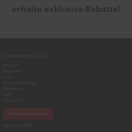
Laufruhe
star
stars
stars
stars
stars
erhalte exklusive Rabatte!
1
2
3
4
5
star
stars
stars
stars
stars
Benutzername
Zusammenfassung
scheibenwischer.com
Bewertung
Magazin
Helpcenter
Cookie
Widerrufsbelehrung
Datenschutz
AGB
Foto hinzufügen
Impressum
Vertrag widerrufen
Ich würde dieses Produkt weiterempfehlen
Service & Hilfe