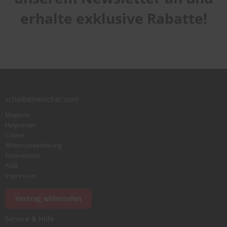
1
2
3
4
5
Laufruhe
star
stars
stars
stars
stars
erhalte exklusive Rabatte!
1
2
3
4
5
star
stars
stars
stars
stars
Benutzername
Zusammenfassung
scheibenwischer.com
Bewertung
Magazin
Helpcenter
Cookie
Widerrufsbelehrung
Datenschutz
AGB
Foto hinzufügen
Impressum
Vertrag widerrufen
Ich würde dieses Produkt weiterempfehlen
Service & Hilfe