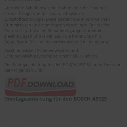
r
e
„Aerotwin" Scheibenwischer haben ein sehr elegantes,
i
flaches Design und besitzen die bewährte
n
Zweistofftechnologie. Diese besteht aus einem weichen
i
Gummirücken und einer harten Wischlippe. Der weiche
g
Rücken sorgt bei allen Klimabedingungen für einen
u
gleichmäßigen und leisen Lauf, die harte Lippe mit
n
Doppelkante für eine besonders gründliche Reinigung.
g
Bosch entwickelt Scheibenwischer und
K
Scheibenwischersysteme seit mehr als 75 Jahren.
u
n
Die Montageanleitung für den BOSCH A972S finden Sie unter
s
dem folgenden Link:
t
s
t
o
f
Montageanleitung für den BOSCH A972S
f
p
f
l
e
g