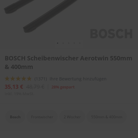
l
i
t
u
r
e
n
&
L
Zum
a
BOSCH Scheibenwischer Aerotwin 550mm
Anfang
c
der
& 400mm
k
Bildergalerie
p
springen
f
Bewertung:
(1371)
Ihre Bewertung hinzufügen
l
92
100
% of
35,13 €
48,79 €
28% gespart
e
g
inkl. 19% MwSt.
e
A
u
Bosch
Frontwischer
2 Wischer
550mm & 400mm
t
o
w