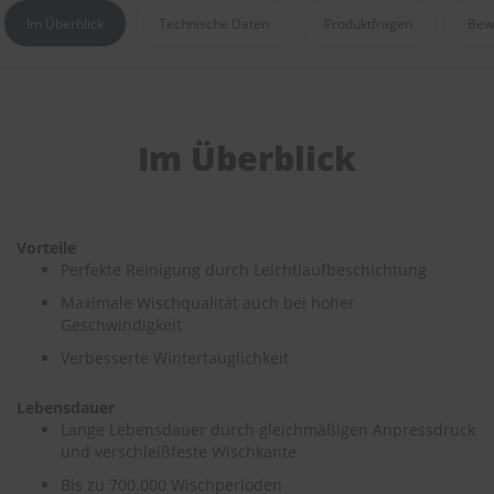
e
Im Überblick
Technische Daten
Produktfragen
Bew
P
o
l
s
t
Im Überblick
e
r
-
&
I
Vorteile
n
Perfekte Reinigung durch Leichtlaufbeschichtung
n
e
Maximale Wischqualität auch bei hoher
n
Geschwindigkeit
r
e
Verbesserte Wintertauglichkeit
i
n
Lebensdauer
i
Lange Lebensdauer durch gleichmäßigen Anpressdruck
g
und verschleißfeste Wischkante
u
n
Bis zu 700.000 Wischperioden
g