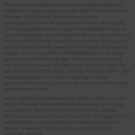
.
Höchste Wischqualität, innovatives Flachbalkendesign und
c
maximalen Komfort bietet Ihnen der BOSCH Scheibenwischer
o
Aerotwin A972S. Dieser Flachbalkenwischer für
m
Fahrzeugmodelle von Alfa-Romeo (
Alfa-Romeo 147 04|2005 -
A
12|2010
) ist geräuscharm, hochgeschwindigkeitsfest und bis
u
zu 30% langlebiger als herkömmliche Wischer. Das besondere
t
aerodynamische Design sorgt für eine perfekte Reinigung der
o
Scheibe ohne Schlieren, sowie für einen leisen Wischvorgang.
s
Suchen Sie einen modernen Flachbalkenwischer, der Ihnen
h
auch bei extremen Bedingungen eine klare Sicht und eine
a
perfekte Reinigung der Scheibe ermöglicht? Dann liegen Sie
m
mit dem BOSCH A972S richtig. Günstige Preise bei einer tollen
p
Markensauswahl, eine schnelle Lieferung und eine
o
o
professionelle Beratung erhalten Sie in unserem Online-Shop
scheibenwischer.com
.
S
Bosch "Aerotwin" Scheibenwischer zeichnen sich durch eine
c
maßgeschneiderte Evodium-Federschiene aus. Sie erzeugt
h
eine optimale Wischleistung auf der gesamten Scheibe.
e
i
Durch das aerodynamisch optimierte Profil verringert sich die
b
Angriffsfläche und vermindert somit Windgeräusche. Der
e
speziell entwickelte Steckanschluss ermöglicht einen
n
einfachen Wechsel.