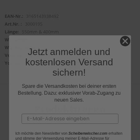
3165143938492
3000195
550mm & 400mm
Bosch Aerotwin
Frontwischer
Jetzt anmelden und
2 Wischer
kostenlosen Versand
GAFBk_JmCdM
sichern!
Spare die Versandkosten bei deiner ersten
Bestellung. Dazu: exklusiver Vorab-Zugang zu
neuen Sales.
Produktfragen
Email
Ich möchte den Newsletter von
Scheibenwischer.com
erhalten
und stimme der Verwendung meiner E-Mail-Adresse für