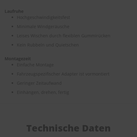
Laufruhe
S
c
Hochgeschwindigkeitsfest
h
Minimale Windgeräusche
w
ä
Leises Wischen durch flexiblen Gummirücken
m
m
Kein Rubbeln und Quietschen
e
T
Montagezeit
ü
Einfache Montage
c
h
Fahrzeugspezifischer Adapter ist vormontiert
e
r
Geringer Zeitaufwand
B
Einhängen, drehen, fertig
ü
r
s
t
e
n
Technische Daten
Accessoires