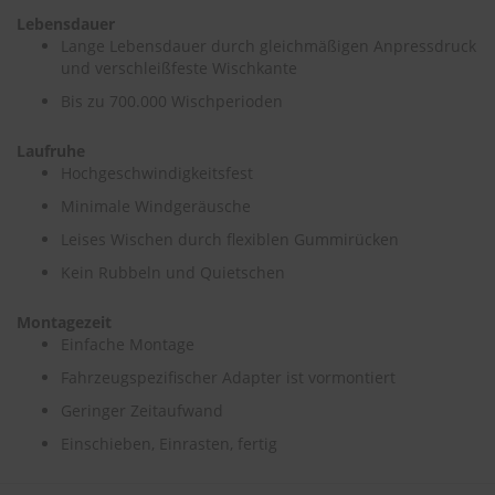
Lebensdauer
S
Lange Lebensdauer durch gleichmäßigen Anpressdruck
c
und verschleißfeste Wischkante
h
w
Bis zu 700.000 Wischperioden
ä
m
Laufruhe
m
Hochgeschwindigkeitsfest
e
T
Minimale Windgeräusche
ü
Leises Wischen durch flexiblen Gummirücken
c
h
Kein Rubbeln und Quietschen
e
r
B
Montagezeit
ü
Einfache Montage
r
Fahrzeugspezifischer Adapter ist vormontiert
s
t
Geringer Zeitaufwand
e
n
Einschieben, Einrasten, fertig
Accessoires