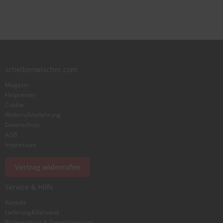
star
stars
stars
stars
stars
Benutzername
Zusammenfassung
scheibenwischer.com
Bewertung
Magazin
Helpcenter
Cookie
Widerrufsbelehrung
Datenschutz
AGB
Foto hinzufügen
Impressum
Vertrag widerrufen
Ich würde dieses Produkt weiterempfehlen
Service & Hilfe
Kontakt
Lieferung&Versand
Bewertung abschicken
Rücksendung & Gewährleistung