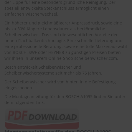
der Lippe für eine besonders gründliche Reinigung. Der
r
e
speziell entwickelte Steckanschluss ermöglicht einen
i
einfachen Wischerwechsel.
n
Ein höherer und gleichmäßigerer Anpressdruck, sowie eine
i
bis zu 30% längere Lebensdauer als herkömmliche
g
u
Scheibenwischer - Das sind die wesentlichen Vorteile der
n
neuen Flachbalkentechnologie. Eine schnelle Lieferung und
g
eine professionelle Beratung, sowie eine tolle Markenauswahl
von BOSCH, SWF oder HEYNER zu günstigen Preisen bieten
K
wir Ihnen in unserem Online-Shop
scheibenwischer.com
.
u
n
Bosch entwickelt Scheibenwischer und
s
Scheibenwischersysteme seit mehr als 75 Jahren.
t
Der Scheibenwischer wird von hinten in die Befestigung
s
eingeschoben.
t
o
Die Montageanleitung für den BOSCH A109S finden Sie unter
f
dem folgenden Link:
f
p
f
l
e
g