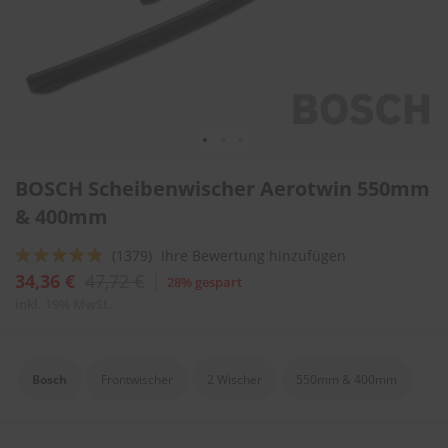
l
i
t
u
r
e
n
&
L
Zum
a
BOSCH Scheibenwischer Aerotwin 550mm
Anfang
c
der
& 400mm
k
Bildergalerie
p
springen
f
Bewertung:
(1379)
Ihre Bewertung hinzufügen
l
92
100
% of
34,36 €
47,72 €
28% gespart
e
g
inkl. 19% MwSt.
e
A
u
Bosch
Frontwischer
2 Wischer
550mm & 400mm
t
o
w