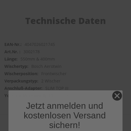
Technische Daten
4047026021745
3002178
550mm & 400mm
Bosch Aerotwin
Frontwischer
2 Wischer
SLIM TOP III
8YoEABh6uEE
Jetzt anmelden und
kostenlosen Versand
sichern!