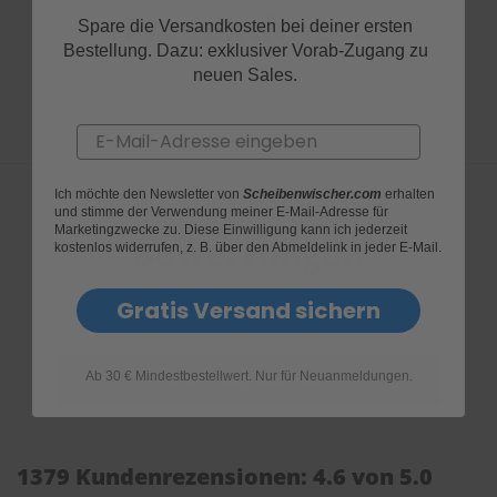
Produktfragen
Spare die Versandkosten bei deiner ersten
Bestellung. Dazu: exklusiver Vorab-Zugang zu
neuen Sales.
Email
Ich möchte den Newsletter von
Scheibenwischer.com
erhalten
und stimme der Verwendung meiner E-Mail-Adresse für
Marketingzwecke zu. Diese Einwilligung kann ich jederzeit
Bewertungen
kostenlos widerrufen, z. B. über den Abmeldelink in jeder E-Mail.
Gratis Versand sichern
Ab 30 € Mindestbestellwert. Nur für Neuanmeldungen.
1379 Kundenrezensionen: 4.6 von 5.0