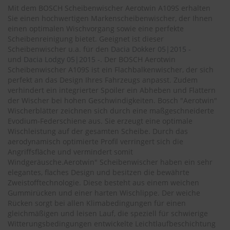
.
Mit dem BOSCH Scheibenwischer Aerotwin A109S erhalten
c
Sie einen hochwertigen Markenscheibenwischer, der Ihnen
o
einen optimalen Wischvorgang sowie eine perfekte
m
Scheibenreinigung bietet. Geeignet ist dieser
A
Scheibenwischer u.a. für den
Dacia Dokker 05|2015 -
u
und
Dacia Lodgy 05|2015 -
. Der BOSCH Aerotwin
t
Scheibenwischer A109S ist ein Flachbalkenwischer, der sich
o
perfekt an das Design Ihres Fahrzeugs anpasst. Zudem
s
verhindert ein integrierter Spoiler ein Abheben und Flattern
h
der Wischer bei hohen Geschwindigkeiten. Bosch "Aerotwin"
a
Wischerblätter zeichnen sich durch eine maßgeschneiderte
m
Evodium-Federschiene aus. Sie erzeugt eine optimale
p
Wischleistung auf der gesamten Scheibe. Durch das
o
o
aerodynamisch optimierte Profil verringert sich die
Angriffsfläche und vermindert somit
S
Windgeräusche.Aerotwin" Scheibenwischer haben ein sehr
c
elegantes, flaches Design und besitzen die bewährte
h
Zweistofftechnologie. Diese besteht aus einem weichen
e
Gummirücken und einer harten Wischlippe. Der weiche
i
Rücken sorgt bei allen Klimabedingungen für einen
b
gleichmäßigen und leisen Lauf, die speziell für schwierige
e
Witterungsbedingungen entwickelte Leichtlaufbeschichtung
n