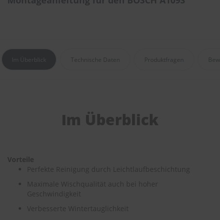
Montageanleitung für den BOSCH A109S
e
P
o
l
s
Im Überblick
Technische Daten
Produktfragen
Bew
t
e
r
-
&
I
n
Im Überblick
n
e
n
r
e
Vorteile
i
Perfekte Reinigung durch Leichtlaufbeschichtung
n
Maximale Wischqualität auch bei hoher
i
g
Geschwindigkeit
u
Verbesserte Wintertauglichkeit
n
g