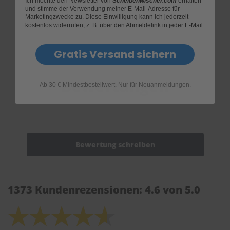
Ich möchte den Newsletter von
Scheibenwischer.com
erhalten
und stimme der Verwendung meiner E-Mail-Adresse für
Marketingzwecke zu. Diese Einwilligung kann ich jederzeit
kostenlos widerrufen, z. B. über den Abmeldelink in jeder E-Mail.
Gratis Versand sichern
Bewertungen
Ab 30 € Mindestbestellwert. Nur für Neuanmeldungen.
1373 Kundenrezensionen: 4.6 von 5.0