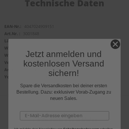
Technische Daten
4047024909151
3001848
530mm & 530mm
Bosch Aerotwin
Jetzt anmelden und
Frontwischer
kostenlosen Versand
2 Wischer
SLIM TOP
sichern!
m1FWIWr2Ypc
Spare die Versandkosten bei deiner ersten
Bestellung. Dazu: exklusiver Vorab-Zugang zu
neuen Sales.
Email
Produktfragen