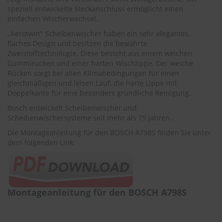
r
speziell entwickelte Steckanschluss ermöglicht einen
e
einfachen Wischerwechsel.
i
n
„Aerotwin" Scheibenwischer haben ein sehr elegantes,
i
flaches Design und besitzen die bewährte
g
Zweistofftechnologie. Diese besteht aus einem weichen
u
Gummirücken und einer harten Wischlippe. Der weiche
n
Rücken sorgt bei allen Klimabedingungen für einen
g
gleichmäßigen und leisen Lauf, die harte Lippe mit
Doppelkante für eine besonders gründliche Reinigung.
K
u
Bosch entwickelt Scheibenwischer und
n
Scheibenwischersysteme seit mehr als 75 Jahren.
s
t
Die Montageanleitung für den BOSCH A798S finden Sie unter
s
dem folgenden Link:
t
o
f
f
p
Montageanleitung für den BOSCH A798S
f
l
e
g