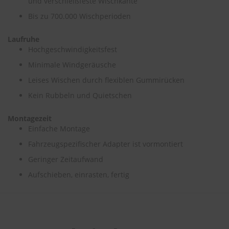
und verschleißfeste Wischkante
Bis zu 700.000 Wischperioden
S
c
h
Laufruhe
w
Hochgeschwindigkeitsfest
ä
Minimale Windgeräusche
m
m
Leises Wischen durch flexiblen Gummirücken
e
T
Kein Rubbeln und Quietschen
ü
c
Montagezeit
h
Einfache Montage
e
r
Fahrzeugspezifischer Adapter ist vormontiert
B
ü
Geringer Zeitaufwand
r
Aufschieben, einrasten, fertig
s
t
e
n
Accessoires