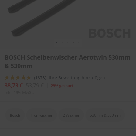
l
i
t
u
r
e
n
&
L
Zum
a
BOSCH Scheibenwischer Aerotwin 530mm
Anfang
c
der
& 530mm
k
Bildergalerie
p
springen
f
Bewertung:
(1373)
Ihre Bewertung hinzufügen
l
92
100
% of
38,73 €
53,79 €
28% gespart
e
g
inkl. 19% MwSt.
e
A
u
Bosch
Frontwischer
2 Wischer
530mm & 530mm
t
o
w