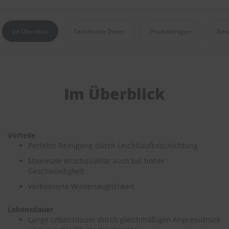
e
P
Im Überblick
Technische Daten
Produktfragen
Bew
o
l
s
t
e
r
Im Überblick
-
&
I
n
n
Vorteile
e
Perfekte Reinigung durch Leichtlaufbeschichtung
n
r
Maximale Wischqualität auch bei hoher
e
Geschwindigkeit
i
n
Verbesserte Wintertauglichkeit
i
g
Lebensdauer
u
n
Lange Lebensdauer durch gleichmäßigen Anpressdruck
g