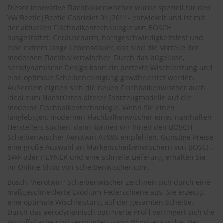
.
Dieser innovative Flachbalkenwischer wurde speziell für den
c
VW
Beetle|Beetle Cabriolet 04|2011
- entwickelt und ist mit
o
der aktuellen Flachbalkentechnologie von BOSCH
m
ausgestattet. Geräuscharm, hochgeschwindigkeitsfest und
A
eine extrem lange Lebensdauer, das sind die Vorteile der
u
modernen Flachbalkenwischer. Durch das bügellose,
t
aerodynamische Design kann ein perfekte Wischleistung und
o
eine optimale Scheibenreinigung gewährleistet werden.
s
Außerdem eignen sich die neuen Flachbalkenwischer auch
h
ideal zum Nachrüsten älterer Fahrzeugmodelle auf die
a
moderne Flachbalkentechnologie. Wenn Sie einen
m
langlebigen, modernen Flachbalkenwischer eines namhaften
p
Herstellers suchen, dann können wir Ihnen den BOSCH
o
o
Scheibenwischer Aerotwin A798S empfehlen. Günstige Preise,
eine große Auswahl an Markenscheibenwischern von BOSCH,
S
SWF oder HEYNER und eine schnelle Lieferung erhalten Sie
c
im Online-Shop von
scheibenwischer.com
.
h
Bosch "Aerotwin" Scheibenwischer zeichnen sich durch eine
e
i
maßgeschneiderte Evodium-Federschiene aus. Sie erzeugt
b
eine optimale Wischleistung auf der gesamten Scheibe.
e
Durch das aerodynamisch optimierte Profil verringert sich die
n
Angriffsfläche und vermindert somit Windgeräusche. Der