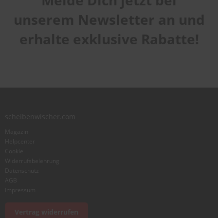
Melde Dich jetzt bei
1
2
3
4
5
Qualität
star
stars
stars
stars
stars
unserem Newsletter an und
1
2
3
4
5
Laufruhe
star
stars
stars
stars
stars
erhalte exklusive Rabatte!
1
2
3
4
5
star
stars
stars
stars
stars
Benutzername
Zusammenfassung
scheibenwischer.com
Bewertung
Magazin
Helpcenter
Cookie
Widerrufsbelehrung
Datenschutz
AGB
Foto hinzufügen
Impressum
Vertrag widerrufen