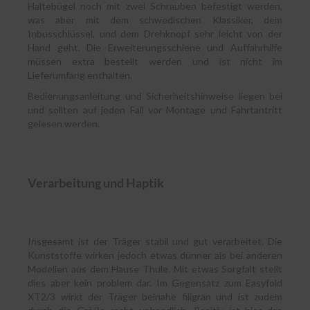
Haltebügel noch mit zwei Schrauben befestigt werden,
e
was aber mit dem schwedischen Klassiker, dem
Inbusschlüssel, und dem Drehknopf sehr leicht von der
P
Hand geht. Die
Erweiterungsschiene
und Auffahrhilfe
o
l
müssen extra bestellt werden und ist nicht im
s
Lieferumfang enthalten.
t
Bedienungsanleitung und Sicherheitshinweise liegen bei
e
und sollten auf jeden Fall vor Montage und Fahrtantritt
r
-
gelesen werden.
&
I
n
n
Verarbeitung und Haptik
e
n
r
e
i
Insgesamt ist der Träger stabil und gut verarbeitet. Die
n
Kunststoffe wirken jedoch etwas dünner als bei anderen
i
Modellen aus dem Hause Thule. Mit etwas Sorgfalt stellt
g
dies aber kein problem dar. Im Gegensatz zum Easyfold
u
XT2/3 wirkt der Träger beinahe filigran und ist zudem
n
g