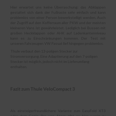
Hier erwartet uns keine Überraschung: das Abklappen
gestaltet sich dank der Fußraste sehr einfach und kann
problemlos von einer Person bewerkstelligt werden. Auch
der Zugriff auf den Kofferraum aller PKW und der meisten
kleineren Vans ist gewährleistet. Lediglich bei Bussen mit
großen Heckklappen oder AHK auf Ladenkantenniveau
kann es zu Einschränkungen kommen. Der Test mit
unseren Fahrzeugen VW Passat lief hingegen problemlos.
Thule verbaut den 13-poligen Stecker zur
Stromversorgung. Eine Adaptierung auf den 7-poligen
Stecker ist möglich, jedoch nicht im Lieferumfang
enthalten.
Fazit zum Thule VeloCompact 3
Als einsteigerfreundlichere Variante zum
EasyFold XT3
oder dem
Genio Pro von Atera
gibt es hier wenig zu