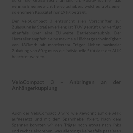
durch die Größe recht unhandlich. Positiv ist hier das
geringe Eigengewicht hervorzuheben, welches trotz einer
S
so enormen Kapazität nur 19 kg beträgt.
c
Der VeloCompact 3 entspricht allen Vorschriften zur
h
Zulassung im Straßenverkehr, ist TÜV-geprüft und verfügt
w
ä
ebenfalls über eine EU-weite Betriebserlaubnis. Der
m
Hersteller empfiehlt eine maximale Höchstgeschwindigkeit
m
von 130km/h mit montiertem Träger. Neben maximaler
e
Zuladung von 60kg muss die individuelle Stützlast der AHK
T
beachtet werden.
ü
c
h
e
r
VeloCompact 3 – Anbringen an der
B
Anhängerkupplung
ü
r
s
t
e
Auch der VeloCompact 3 wird wie gewohnt auf die AHK
n
aufgesetzt und mit dem Spannhebel fixiert. Nach dem
Spannen konnten wir den Träger noch etwas nach links
Accessoires
und rechts eindrehen, was allerdings keinesfalls passieren