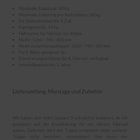
r
Maximale Zuladung: 60 kg
e
i
Maximale Zuladung pro Radschiene: 30 kg
n
Für Reifenbreiten bis 4 Zoll
i
Eigengewicht: 19 kg
g
Haltearme für Rahmen bis 80mm
u
Maße: 1260 / 740 / 800 mm
n
Maße zusammengeklappt: 1030 / 740 / 350 mm
g
Für E-Bikes geeignet: ja
Erweiterungsschiene für 4. Fahrrad: verfügbar
K
Herstellergarantie: 5 Jahre
u
n
s
t
s
Lieferumfang, Montage und Zubehör
t
o
f
f
p
Wir haben den VeloCompact 3 sehnlichst erwartet, da wir
f
gespannt auf die Erweiterung für ein viertes Fahrrad
l
waren. Geliefert wird der Träger entgegen vieler anderer
e
Träger nicht komplett vormontiert. Hier muss der
g