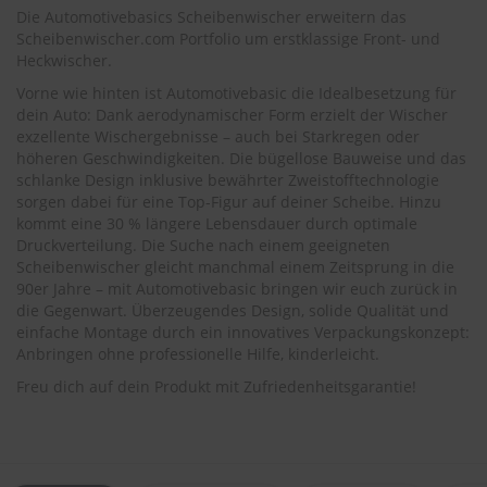
.
Die Automotivebasics Scheibenwischer erweitern das
c
Scheibenwischer.com Portfolio um erstklassige Front- und
o
Heckwischer.
m
Vorne wie hinten ist Automotivebasic die Idealbesetzung für
A
dein Auto: Dank aerodynamischer Form erzielt der Wischer
u
exzellente Wischergebnisse – auch bei Starkregen oder
t
höheren Geschwindigkeiten. Die bügellose Bauweise und das
o
schlanke Design inklusive bewährter Zweistofftechnologie
s
h
sorgen dabei für eine Top-Figur auf deiner Scheibe. Hinzu
a
kommt eine 30 % längere Lebensdauer durch optimale
m
Druckverteilung. Die Suche nach einem geeigneten
p
Scheibenwischer gleicht manchmal einem Zeitsprung in die
o
90er Jahre – mit Automotivebasic bringen wir euch zurück in
o
die Gegenwart. Überzeugendes Design, solide Qualität und
einfache Montage durch ein innovatives Verpackungskonzept:
S
Anbringen ohne professionelle Hilfe, kinderleicht.
c
h
Freu dich auf dein Produkt mit Zufriedenheitsgarantie!
e
i
b
e
n