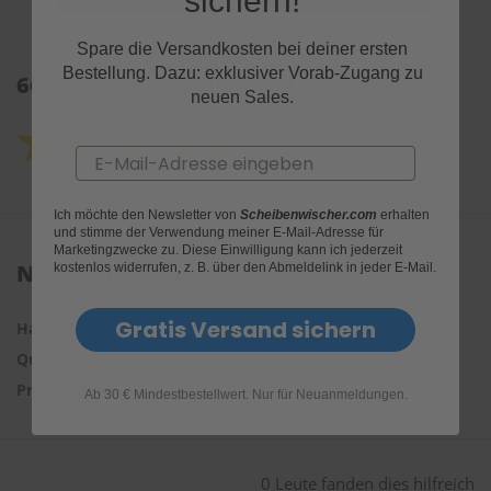
sichern!
Spare die Versandkosten bei deiner ersten
Bestellung. Dazu: exklusiver Vorab-Zugang zu
66 Kundenrezensionen: 4.6 von 5.0
neuen Sales.
Email
Ich möchte den Newsletter von
Scheibenwischer.com
erhalten
und stimme der Verwendung meiner E-Mail-Adresse für
Marketingzwecke zu. Diese Einwilligung kann ich jederzeit
Nach Funktion:
kostenlos widerrufen, z. B. über den Abmeldelink in jeder E-Mail.
Gratis Versand sichern
Handhabung
Qualität
Preis/Leistung
Ab 30 € Mindestbestellwert. Nur für Neuanmeldungen.
0 Leute fanden dies hilfreich