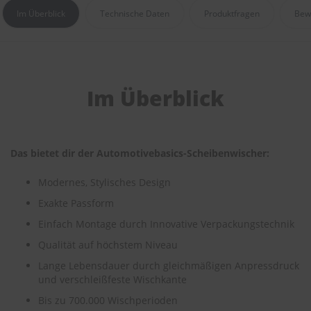
r
Im Überblick
Technische Daten
Produktfragen
Bew
e
i
n
i
g
u
Im Überblick
n
g
K
u
Das bietet dir der Automotivebasics-Scheibenwischer:
n
s
Modernes, Stylisches Design
t
s
Exakte Passform
t
o
Einfach Montage durch Innovative Verpackungstechnik
f
Qualität auf höchstem Niveau
f
p
Lange Lebensdauer durch gleichmäßigen Anpressdruck
f
und verschleißfeste Wischkante
l
e
Bis zu 700.000 Wischperioden
g