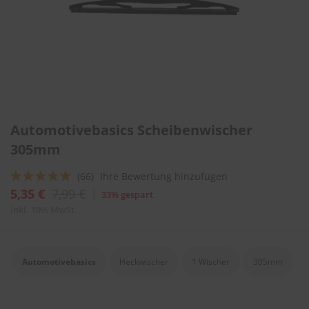
l
i
t
u
r
e
n
&
L
Zum
a
Automotivebasics Scheibenwischer
Anfang
c
der
305mm
k
Bildergalerie
p
springen
f
Bewertung:
(66)
Ihre Bewertung hinzufügen
l
92
100
% of
5,35 €
7,99 €
33% gespart
e
g
inkl. 19% MwSt.
e
A
u
Automotivebasics
Heckwischer
1 Wischer
305mm
t
o
w