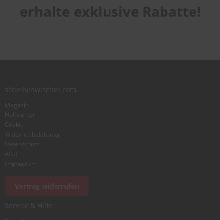
Laufruhe
star
stars
stars
stars
stars
erhalte exklusive Rabatte!
1
2
3
4
5
star
stars
stars
stars
stars
Benutzername
Zusammenfassung
scheibenwischer.com
Bewertung
Magazin
Helpcenter
Cookie
Widerrufsbelehrung
Datenschutz
AGB
Foto hinzufügen
Impressum
Vertrag widerrufen
Ich würde dieses Produkt weiterempfehlen
Service & Hilfe