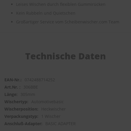
e
Leises Wischen durch flexiblen Gummirücken
Kein Rubbeln und Quietschen
P
o
Großartiger Service vom Scheibenwischer.com Team
l
s
t
e
r
-
Technische Daten
&
I
n
n
e
0742488714252
n
306BBE
r
e
305mm
i
Automotivebasic
n
Heckwischer
i
g
1 Wischer
u
BASIC ADAPTER
n
g