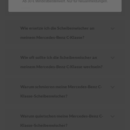
Ab 30 € Mindestbestellwert. Nur für Neuanmeldungen.
sind?
Wie ersetze ich die Scheibenwischer an
meinem Mercedes-Benz C-Klasse?
Wie oft sollte ich die Scheibenwischer an
meinem Mercedes-Benz C-Klasse wechseln?
Warum schmieren meine Mercedes-Benz C-
Klasse-Scheibenwischer?
Warum quietschen meine Mercedes-Benz C-
Klasse-Scheibenwischer?