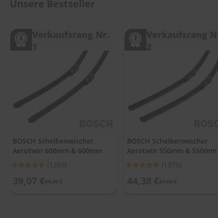
.
Unsere Bestseller
c
o
m
Verkaufsrang Nr.
Verkaufsrang N
1
2
A
u
t
o
s
h
a
m
p
o
o
BOSCH Scheibenwischer
BOSCH Scheibenwischer
Aerotwin 600mm & 600mm
Aerotwin 550mm & 550mm
S
c
Bewertung:
Bewertung:
(1389)
(1375)
h
92%
92%
e
39,07 €
44,38 €
54,26 €
61,64 €
i
b
e
n