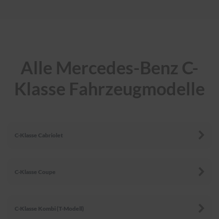
r
e
i
n
i
g
u
Alle Mercedes-Benz C-
n
g
Klasse Fahrzeugmodelle
K
u
n
s
t
C-Klasse Cabriolet
s
t
o
f
f
C-Klasse Coupe
p
f
l
e
C-Klasse Kombi (T-Modell)
g