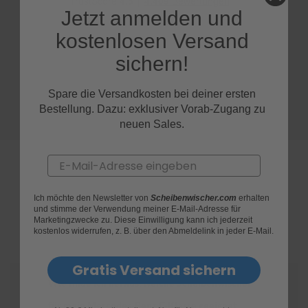
Jetzt anmelden und
S
kostenlosen Versand
c
h
sichern!
w
ä
m
Spare die Versandkosten bei deiner ersten
m
Bestellung. Dazu: exklusiver Vorab-Zugang zu
e
T
neuen Sales.
ü
c
Email
h
e
r
B
Ich möchte den Newsletter von
Scheibenwischer.com
erhalten
und stimme der Verwendung meiner E-Mail-Adresse für
ü
FAQs
Marketingzwecke zu. Diese Einwilligung kann ich jederzeit
r
kostenlos widerrufen, z. B. über den Abmeldelink in jeder E-Mail.
s
t
e
Gratis Versand sichern
n
Wie finde ich heraus, welche Scheibenwischer
Accessoires
für mein Mercedes-Benz C-Klasse geeignet