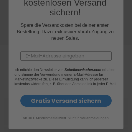
kostenlosen Versand
sichern!
S
c
h
Spare die Versandkosten bei deiner ersten
w
Bestellung. Dazu: exklusiver Vorab-Zugang zu
ä
m
neuen Sales.
m
e
T
Email
ü
c
h
Ich möchte den Newsletter von
Scheibenwischer.com
erhalten
e
und stimme der Verwendung meiner E-Mail-Adresse für
FAQs
Marketingzwecke zu. Diese Einwilligung kann ich jederzeit
r
kostenlos widerrufen, z. B. über den Abmeldelink in jeder E-Mail.
B
ü
r
Gratis Versand sichern
s
t
Wie finde ich heraus, welche Scheibenwischer
e
für mein Ford Focus geeignet sind?
n
Ab 30 € Mindestbestellwert. Nur für Neuanmeldungen.
Accessoires