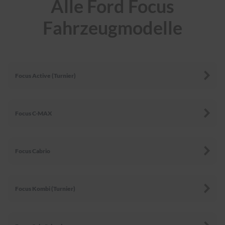
Alle Ford Focus
r
e
Fahrzeugmodelle
i
n
i
g
u
n
Focus Active (Turnier)
g
K
u
n
Focus C-MAX
s
t
s
t
Focus Cabrio
o
f
f
p
Focus Kombi (Turnier)
f
l
e
g