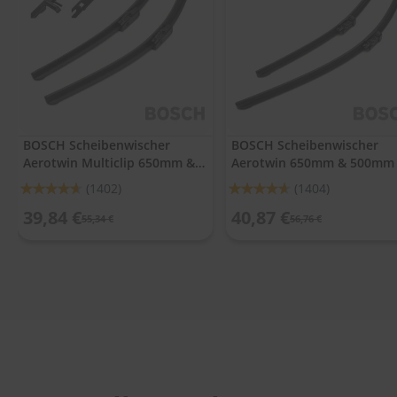
.
c
o
m
A
u
t
o
BOSCH Scheibenwischer
BOSCH Scheibenwischer
s
Aerotwin Multiclip 650mm &
Aerotwin 650mm & 500mm
h
a
475mm
Bewertung:
Bewertung:
(1402)
(1404)
m
92%
92%
p
39,84 €
40,87 €
55,34 €
56,76 €
o
o
S
c
h
e
i
b
e
n