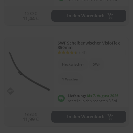
e
l
l
15,89 €
In den Warenkorb
n
11,44 €
e
s
s
v
SWF Scheibenwischer VisioFlex
o
350mm
n
Bewertung:
(143)
s
88
100
% of
c
Heckwischer
SWF
h
e
i
1 Wischer
b
e
n
Lieferung:
bis 7. August 2026
w
bestelle in den nächsten 3 Std
i
s
c
13,32 €
In den Warenkorb
h
11,99 €
e
r