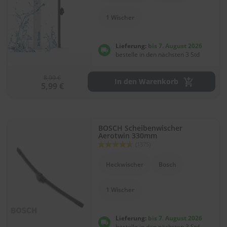
l
i
1 Wischer
t
u
r
Lieferung:
bis 7. August 2026
e
bestelle in den nächsten 3 Std
n
&
8,99 €
L
In den Warenkorb
5,99 €
a
c
k
p
f
BOSCH Scheibenwischer
l
Aerotwin 330mm
Bewertung:
e
(1375)
92
100
% of
g
e
Heckwischer
Bosch
A
1 Wischer
u
t
o
w
Lieferung:
bis 7. August 2026
bestelle in den nächsten 3 Std