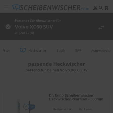
Scheibenwischer
Pflege
&
Passende Scheibenwischer für
Reinigung
Volvo XC60 SUV
03|2017 - (II)
F
e
l
g
Filter:
Heckwischer
Bosch
SWF
Automotivebas
e
n
r
passende
Heckwischer
e
passend für Deinen Volvo XC60 SUV
i
n
i
g
u
n
Dr. Enno Scheibenwischer
g
Heckwischer RearMAX - 330mm
P
Heckwischer
Dr. Enno
o