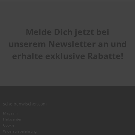
S
c
h
w
Melde Dich jetzt bei
ä
m
unserem Newsletter an und
m
e
erhalte exklusive Rabatte!
T
ü
c
h
e
r
B
ü
r
s
scheibenwischer.com
t
Magazin
e
Helpcenter
n
Cookie
Accessoires
Widerrufsbelehrung