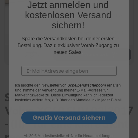
Heckwischer
Jetzt anmelden und
r
e
kostenlosen Versand
i
Automotivebasics
1 Wischer
n
sichern!
i
g
Lieferung:
bis 7. August 2026
u
bestelle in den nächsten 3 Std
Spare die Versandkosten bei deiner ersten
n
Bestellung. Dazu: exklusiver Vorab-Zugang zu
g
7,99 €
neuen Sales.
In den Warenkorb
5,35 €
K
u
Email
n
s
t
Ich möchte den Newsletter von
Scheibenwischer.com
erhalten
s
und stimme der Verwendung meiner E-Mail-Adresse für
t
Scheibenwischer für
Marketingzwecke zu. Diese Einwilligung kann ich jederzeit
o
kostenlos widerrufen, z. B. über den Abmeldelink in jeder E-Mail.
f
Volvo XC60 SUV 03|2017
f
p
Gratis Versand sichern
- (II) - für eine klare Sicht
f
l
e
regelmäßig wechseln
g
Ab 30 € Mindestbestellwert. Nur für Neuanmeldungen.