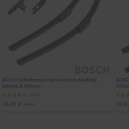
BOSCH Scheibenwischer Aerotwin Multiclip
BOSCH
600mm & 475mm
475
Bewertung:
Bewert
(1439)
92%
92%
35,81 €
39,6
49,74 €