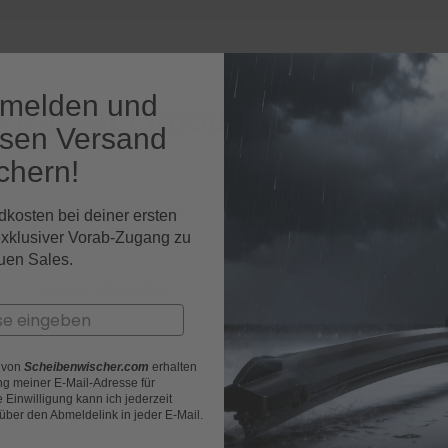
nmelden und
 Passat Limousine Fahrzeu
osen Versand
chern!
02|1988 - 12|1997 (B3, B4)
dkosten bei deiner ersten
exklusiver Vorab-Zugang zu
uen Sales.
03|2005 - 11|2010 (B6)
05|2012 - 12|2014 (B7)
r von
Scheibenwischer.com
erhalten
g meiner E-Mail-Adresse für
Einwilligung kann ich jederzeit
 über den Abmeldelink in jeder E-Mail.