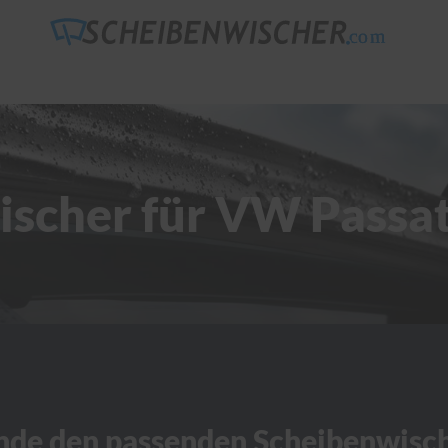
scher für VW Passa
nde den passenden Scheibenwisc