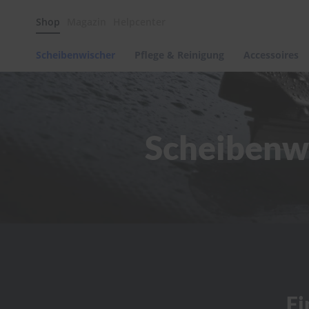
Scheibenwischer
Shop
Magazin
Helpcenter
Pflege
&
Reinigung
Scheibenwischer
Pflege & Reinigung
Accessoires
Felgenreinigung
Polituren
&
Lackpflege
Scheibenwi
Autowellness
von
scheibenwischer.com
Autoshampoo
Scheibenreinigung
Kunststoffpflege
Polster-
&
Innenreinigung
Schwämme
Fi