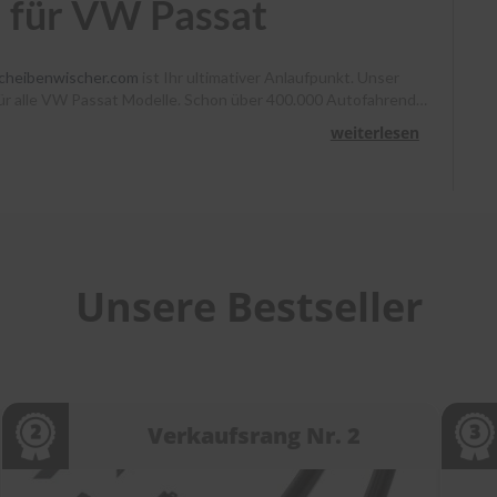
 für VW Passat
cheibenwischer.com
ist Ihr ultimativer Anlaufpunkt. Unser
m für alle VW Passat Modelle. Schon über 400.000 Autofahrende
enno klare Sicht. Bestellen Sie bis 13 Uhr, und Ihr Paket
weiterlesen
ir Sie mit Montagevideos und unserem Kundenservice bei
cheibenwischer.com
!
Unsere Bestseller
Verkaufsrang Nr. 2