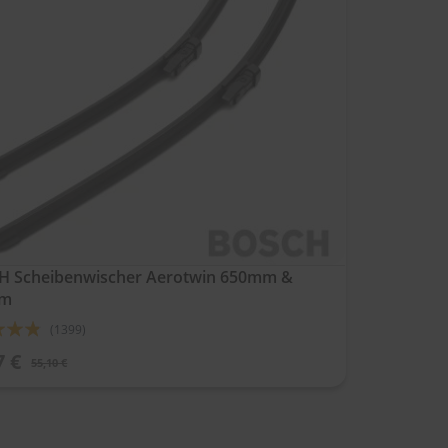
 Scheibenwischer Aerotwin 650mm &
mm
ung:
(1399)
7 €
55,10 €