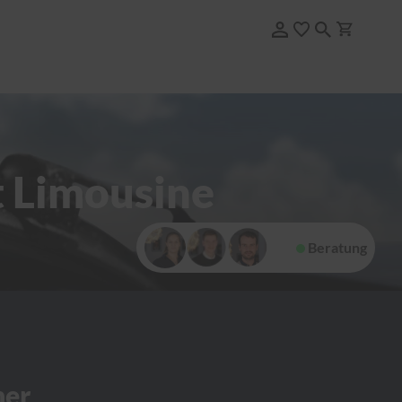
t Limousine
Beratung
her