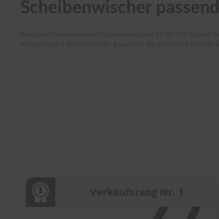
Scheibenwischer passend
Brauchen Sie einen neuen Scheibenwischer für Ihr VW Passat?
s
einzigartiger 3-Schritte Finder garantiert die perfekte Passfor
haben dank unserer Premium-Marken wie Bosch, SWF, Heyner und B
verlässt noch am selben Tag unser Lager. Zudem unterstützen w
jedem Schritt. Entdecken Sie die Welt der Scheibenwischer bei
s
Verkaufsrang Nr. 1