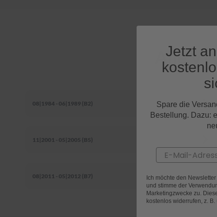
Jetzt a
Alle VW
kostenl
si
08|1984 - 06|1989 (B2)
Spare die Versan
Bestellung. Dazu: 
ne
11|2001 - 05|2005 (B5)
Email
08|2011 - 05|2012 (B7)
Ich möchte den Newslette
und stimme der Verwendun
Marketingzwecke zu. Diese 
kostenlos widerrufen, z. B.