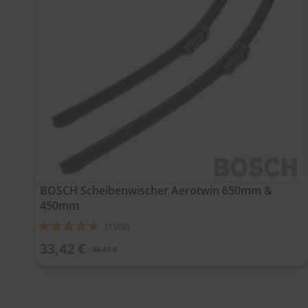
BOSCH Scheibenwischer Aerotwin 650mm &
450mm
Bewertung:
(1509)
92%
33,42 €
46,41 €