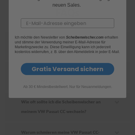
neuen Sales.
FAQs
S
c
Email
h
w
ä
Ich möchte den Newsletter von
Scheibenwischer.com
erhalten
m
Wie finde ich heraus, welche Scheibenwischer
und stimme der Verwendung meiner E-Mail-Adresse für
m
Marketingzwecke zu. Diese Einwilligung kann ich jederzeit
e
für mein VW Passat CC geeignet sind?
kostenlos widerrufen, z. B. über den Abmeldelink in jeder E-Mail.
T
ü
c
Gratis Versand sichern
h
Wie ersetze ich die Scheibenwischer an
e
meinem VW Passat CC?
r
B
Ab 30 € Mindestbestellwert. Nur für Neuanmeldungen.
ü
r
Wie oft sollte ich die Scheibenwischer an
s
t
meinem VW Passat CC wechseln?
e
n
Accessoires
Warum schmieren meine VW Passat CC-