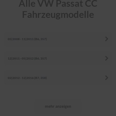
Alle VW Passat CC
r
e
Fahrzeugmodelle
i
n
i
g
u
n
05|2008 - 11|2011 (B6, 357)
g
K
u
n
12|2011 - 05|2012 (B6, 357)
s
t
s
t
02|2012 - 12|2016 (B7, 358)
o
f
f
p
f
l
mehr anzeigen
e
g