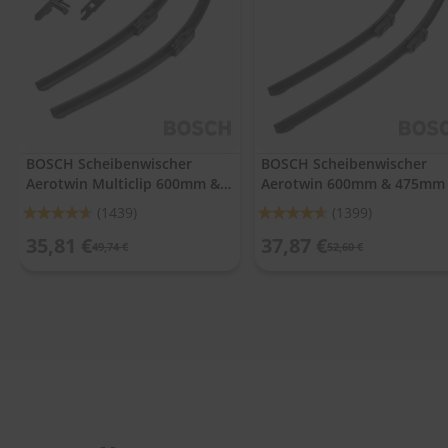
.
c
o
m
A
u
t
o
BOSCH Scheibenwischer
BOSCH Scheibenwischer
s
Aerotwin Multiclip 600mm &
Aerotwin 600mm & 475mm
h
a
475mm
Bewertung:
Bewertung:
(1439)
(1399)
m
92%
92%
p
35,81 €
37,87 €
49,74 €
52,60 €
o
o
S
c
h
e
i
b
e
n