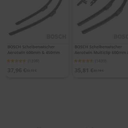
.
c
o
m
A
u
t
o
BOSCH Scheibenwischer
BOSCH Scheibenwischer
s
Aerotwin 600mm & 450mm
Aerotwin Multiclip 600mm 
h
a
475mm
Bewertung:
Bewertung:
(1398)
(1439)
m
92%
92%
p
37,96 €
35,81 €
52,72 €
49,74 €
o
o
S
c
h
e
i
b
e
n