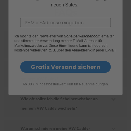
neuen Sales.
FAQs
S
c
Email
h
w
ä
Ich möchte den Newsletter von
Scheibenwischer.com
erhalten
m
Wie finde ich heraus, welche Scheibenwischer
und stimme der Verwendung meiner E-Mail-Adresse für
m
Marketingzwecke zu. Diese Einwilligung kann ich jederzeit
e
für mein VW Caddy geeignet sind?
kostenlos widerrufen, z. B. über den Abmeldelink in jeder E-Mail.
T
ü
c
Gratis Versand sichern
h
Wie ersetze ich die Scheibenwischer an
e
meinem VW Caddy?
r
B
Ab 30 € Mindestbestellwert. Nur für Neuanmeldungen.
ü
r
Wie oft sollte ich die Scheibenwischer an
s
t
meinem VW Caddy wechseln?
e
n
Accessoires
Warum schmieren meine VW Caddy-