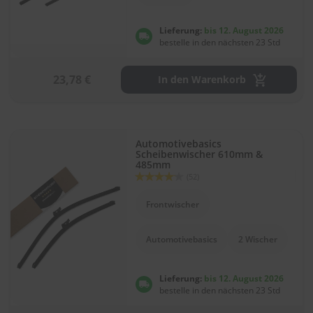
r
e
Lieferung:
bis 12. August 2026
i
bestelle in den nächsten 23 Std
n
i
g
23,78 €
In den Warenkorb
u
n
g
K
Automotivebasics
u
Scheibenwischer 610mm &
n
485mm
s
Bewertung:
(52)
t
83
100
% of
s
Frontwischer
t
o
f
Automotivebasics
2 Wischer
f
p
f
Lieferung:
bis 12. August 2026
l
bestelle in den nächsten 23 Std
e
g