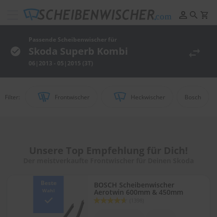
Scheibenwischer
Pflege
&
Passende Scheibenwischer für
Reinigung
Skoda Superb Kombi
06|2013 - 05|2015 (3T)
F
e
l
g
Filter:
Frontwischer
Heckwischer
Bosch
e
n
r
e
i
n
Unsere Top Empfehlung für Dich!
i
Der meistverkaufte Frontwischer für Deinen Skoda
g
u
n
Beste
BOSCH Scheibenwischer
g
Wahl
Aerotwin 600mm & 450mm
Bewertung:
(1398)
92
100
P
% of
o