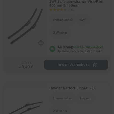
.
SWF Scheibenwischer VisioFlex
600mm & 450mm
c
Bewertung:
o
(141)
88
100
% of
m
Frontwischer
SWF
A
u
2 Wischer
t
o
s
Lieferung:
bis 12. August 2026
h
bestelle in den nächsten 23 Std
a
m
p
44,99 €
In den Warenkorb
o
40,49 €
o
S
c
Heyner Perfect Fit Set 330
h
e
i
Frontwischer
Heyner
b
e
2 Wischer
n