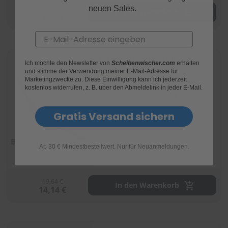
8,99 €
neuen Sales.
In den Warenkorb
5,99 €
S
c
Email
h
w
ä
BOSCH Scheibenwischer
Ich möchte den Newsletter von
Scheibenwischer.com
erhalten
m
Aerotwin 400mm
und stimme der Verwendung meiner E-Mail-Adresse für
Bewertung:
m
(1377)
Marketingzwecke zu. Diese Einwilligung kann ich jederzeit
92
100
% of
e
kostenlos widerrufen, z. B. über den Abmeldelink in jeder E-Mail.
T
Heckwischer
Bosch
ü
c
Gratis Versand sichern
h
1 Wischer
e
r
B
Ab 30 € Mindestbestellwert. Nur für Neuanmeldungen.
Lieferung:
bis 12. August 2026
ü
bestelle in den nächsten 23 Std
r
s
19,64 €
t
In den Warenkorb
14,14 €
e
n
Accessoires