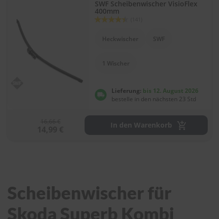
SWF Scheibenwischer VisioFlex
400mm
Bewertung:
(141)
88
100
% of
Heckwischer
SWF
1 Wischer
Lieferung:
bis 12. August 2026
bestelle in den nächsten 23 Std
16,66 €
In den Warenkorb
14,99 €
Scheibenwischer für
Skoda Superb Kombi