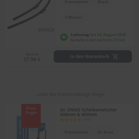
Frontwischer
Bosch
l
i
t
2 Wischer
u
r
e
Lieferung:
bis 12. August 2026
n
bestelle in den nächsten 23 Std
&
L
52,72 €
a
In den Warenkorb
37,96 €
c
k
p
f
l
e
g
...oder der Preis/Leistungs Sieger
e
Preis
Dr. ENNO Scheibenwischer
A
Sieger
600mm & 450mm
u
Bewertung:
(277)
t
90
100
% of
o
Frontwischer
Dr. Enno
w