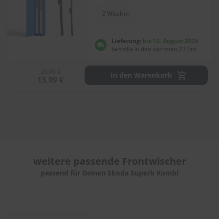
e
l
2 Wischer
l
n
e
Lieferung:
bis 12. August 2026
s
bestelle in den nächsten 23 Std
s
v
o
29,99 €
In den Warenkorb
13,99 €
n
s
c
h
e
i
b
e
n
w
weitere passende
Frontwischer
i
passend für Deinen Skoda Superb Kombi
s
c
h
e
r