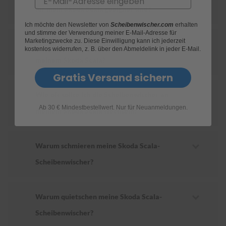
für mein Skoda Scala geeignet sind?
S
Ich möchte den Newsletter von
Scheibenwischer.com
erhalten
c
und stimme der Verwendung meiner E-Mail-Adresse für
h
Marketingzwecke zu. Diese Einwilligung kann ich jederzeit
Wie ersetze ich die Scheibenwischer an
w
kostenlos widerrufen, z. B. über den Abmeldelink in jeder E-Mail.
ä
meinem Skoda Scala?
m
m
Gratis Versand sichern
e
T
Wie oft sollte ich die Scheibenwischer an
ü
Ab 30 € Mindestbestellwert. Nur für Neuanmeldungen.
c
meinem Skoda Scala wechseln?
h
e
r
B
Warum schmieren meine Skoda Scala-
ü
Scheibenwischer?
r
s
t
e
Warum quietschen meine Skoda Scala-
n
Scheibenwischer?
Accessoires