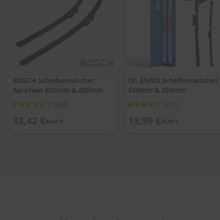
.
c
o
m
A
u
t
o
BOSCH Scheibenwischer
Dr. ENNO Scheibenwischer
s
Aerotwin 650mm & 450mm
650mm & 450mm
h
a
Bewertung:
Bewertung:
(1509)
(277)
m
92%
90%
p
33,42 €
13,99 €
46,41 €
29,99 €
o
o
S
c
h
e
i
b
e
n