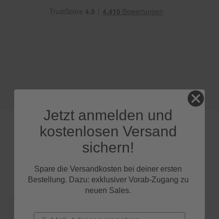
e
P
o
l
s
t
e
r
-
&
I
Jetzt anmelden und
n
n
kostenlosen Versand
e
n
sichern!
r
e
FAQs
i
Spare die Versandkosten bei deiner ersten
n
Bestellung. Dazu: exklusiver Vorab-Zugang zu
i
neuen Sales.
g
u
n
Wie finde ich heraus, welche Scheibenwischer
Email
g