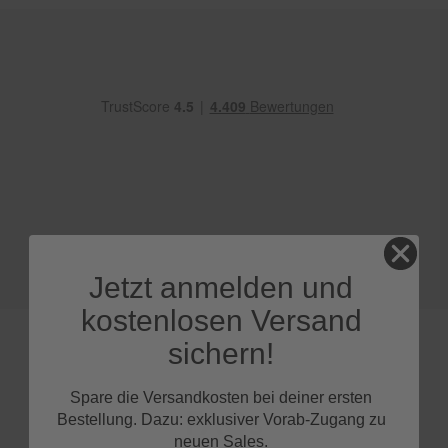
e
P
o
l
s
t
e
r
-
&
I
n
n
e
Jetzt anmelden und
n
r
kostenlosen Versand
e
i
sichern!
n
i
g
Spare die Versandkosten bei deiner ersten
u
FAQs
Bestellung. Dazu: exklusiver Vorab-Zugang zu
n
neuen Sales.
g