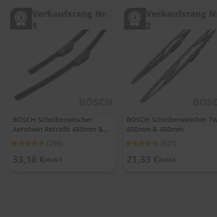
.
c
Verkaufsrang Nr.
Verkaufsrang N
o
1
2
m
A
u
t
o
s
h
a
m
p
BOSCH Scheibenwischer
BOSCH Scheibenwischer Tw
o
Aerotwin Retrofit 450mm &
450mm & 450mm
o
450mm
Bewertung:
Bewertung:
(290)
(521)
S
93%
91%
33,16 €
21,33 €
c
46,05 €
29,63 €
h
e
i
b
e
n