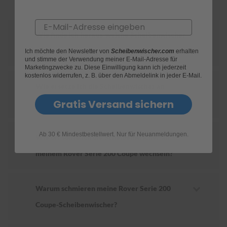
S
Email
c
Wie finde ich heraus, welche Scheibenwischer
h
w
für mein Rover Serie 200 Coupe geeignet sind?
Ich möchte den Newsletter von
Scheibenwischer.com
erhalten
ä
und stimme der Verwendung meiner E-Mail-Adresse für
m
Marketingzwecke zu. Diese Einwilligung kann ich jederzeit
m
kostenlos widerrufen, z. B. über den Abmeldelink in jeder E-Mail.
e
Wie ersetze ich die Scheibenwischer an
T
ü
Gratis Versand sichern
meinem Rover Serie 200 Coupe?
c
h
e
Ab 30 € Mindestbestellwert. Nur für Neuanmeldungen.
r
Wie oft sollte ich die Scheibenwischer an
B
meinem Rover Serie 200 Coupe wechseln?
ü
r
s
t
Warum schmieren meine Rover Serie 200
e
n
Coupe-Scheibenwischer?
Accessoires