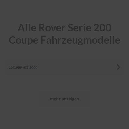
r
e
i
n
i
Alle Rover Serie 200
g
u
Coupe Fahrzeugmodelle
n
g
K
u
n
10|1989 - 03|2000
s
t
s
t
o
f
mehr anzeigen
f
p
f
l
e
g