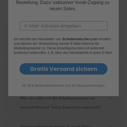
FAQs
Bestellung. Dazu: exklusiver Vorab-Zugang zu
neuen Sales.
S
c
h
Email
w
ä
Wie finde ich heraus, welche Scheibenwischer
m
Ich möchte den Newsletter von
Scheibenwischer.com
erhalten
für mein Renault Twizy Zweisitzer geeignet
m
und stimme der Verwendung meiner E-Mail-Adresse für
e
Marketingzwecke zu. Diese Einwilligung kann ich jederzeit
sind?
T
kostenlos widerrufen, z. B. über den Abmeldelink in jeder E-Mail.
ü
c
h
Gratis Versand sichern
Wie ersetze ich die Scheibenwischer an
e
r
meinem Renault Twizy Zweisitzer?
B
Ab 30 € Mindestbestellwert. Nur für Neuanmeldungen.
ü
r
s
Wie oft sollte ich die Scheibenwischer an
t
meinem Renault Twizy Zweisitzer wechseln?
e
n
Accessoires
Warum schmieren meine Renault Twizy