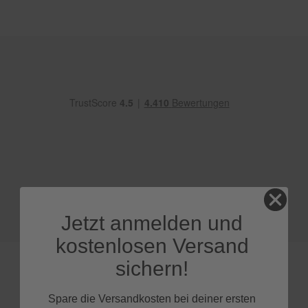
e
P
o
l
s
t
e
r
-
&
I
n
n
e
n
r
Jetzt anmelden und
e
i
kostenlosen Versand
n
i
sichern!
g
u
n
Spare die Versandkosten bei deiner ersten
g