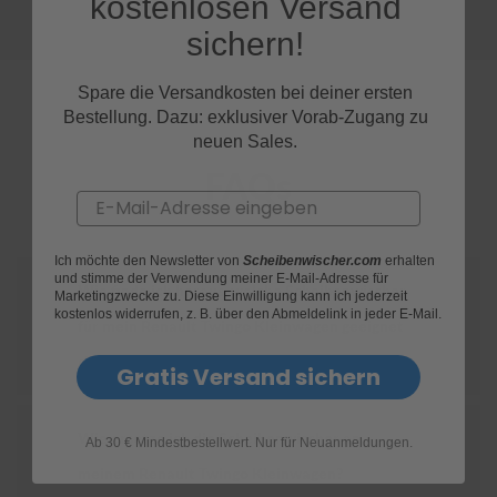
kostenlosen Versand
sichern!
S
c
h
Spare die Versandkosten bei deiner ersten
w
Bestellung. Dazu: exklusiver Vorab-Zugang zu
ä
m
neuen Sales.
m
FAQs
e
Email
T
ü
c
h
Ich möchte den Newsletter von
Scheibenwischer.com
erhalten
und stimme der Verwendung meiner E-Mail-Adresse für
e
Wie finde ich heraus, welche Scheibenwischer
Marketingzwecke zu. Diese Einwilligung kann ich jederzeit
r
kostenlos widerrufen, z. B. über den Abmeldelink in jeder E-Mail.
B
für mein Renault Twingo Kleinwagen geeignet
ü
r
sind?
Gratis Versand sichern
s
t
e
Wie ersetze ich die Scheibenwischer an
n
Ab 30 € Mindestbestellwert. Nur für Neuanmeldungen.
meinem Renault Twingo Kleinwagen?
Accessoires