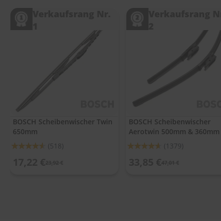
.
c
Verkaufsrang Nr.
Verkaufsrang N
o
1
2
m
A
u
t
o
s
h
a
m
p
BOSCH Scheibenwischer Twin
BOSCH Scheibenwischer
o
650mm
Aerotwin 500mm & 360mm
o
Bewertung:
Bewertung:
(518)
(1379)
S
91%
92%
17,22 €
33,85 €
c
23,92 €
47,01 €
h
e
i
b
e
n