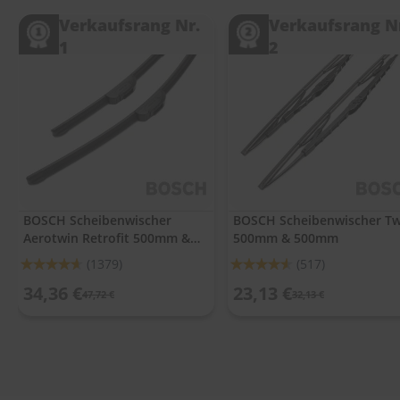
.
c
Verkaufsrang Nr.
Verkaufsrang N
o
1
2
m
A
u
t
o
s
h
a
m
p
BOSCH Scheibenwischer
BOSCH Scheibenwischer Tw
o
Aerotwin Retrofit 500mm &
500mm & 500mm
o
500mm
Bewertung:
Bewertung:
(1379)
(517)
S
92%
91%
34,36 €
23,13 €
c
47,72 €
32,13 €
h
e
i
b
e
n