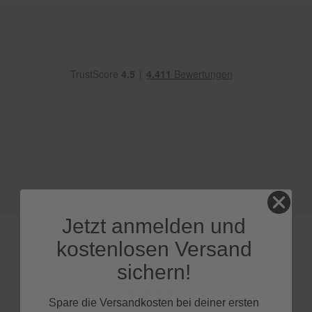
e
P
o
l
s
t
e
r
-
&
I
n
n
e
n
r
Jetzt anmelden und
e
i
kostenlosen Versand
n
i
sichern!
g
u
FAQs
n
Spare die Versandkosten bei deiner ersten
g