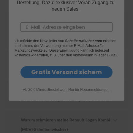
Bestellung. Dazu: exklusiver Vorab-Zugang zu
neuen Sales.
S
c
Wie finde ich heraus, welche Scheibenwischer
h
Email
w
für mein Renault Logan Kombi (MCV) geeignet
ä
m
sind?
Ich möchte den Newsletter von
Scheibenwischer.com
erhalten
m
und stimme der Verwendung meiner E-Mail-Adresse für
e
Marketingzwecke zu. Diese Einwilligung kann ich jederzeit
T
kostenlos widerrufen, z. B. über den Abmeldelink in jeder E-Mail.
ü
Wie ersetze ich die Scheibenwischer an
c
meinem Renault Logan Kombi (MCV)?
h
Gratis Versand sichern
e
r
B
Wie oft sollte ich die Scheibenwischer an
Ab 30 € Mindestbestellwert. Nur für Neuanmeldungen.
ü
r
meinem Renault Logan Kombi (MCV) wechseln?
s
t
e
n
Warum schmieren meine Renault Logan Kombi
Accessoires
(MCV)-Scheibenwischer?