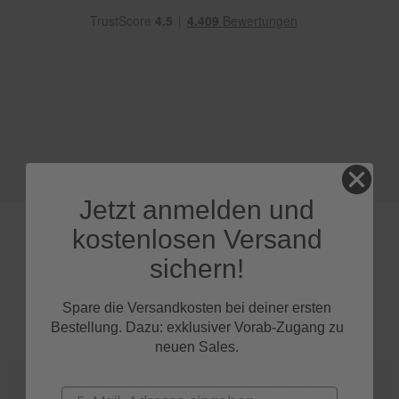
e
P
o
l
s
t
e
r
-
&
I
Jetzt anmelden und
n
n
kostenlosen Versand
e
n
sichern!
r
e
FAQs
i
Spare die Versandkosten bei deiner ersten
n
Bestellung. Dazu: exklusiver Vorab-Zugang zu
i
neuen Sales.
g
u
n
Wie finde ich heraus, welche Scheibenwischer
Email
g