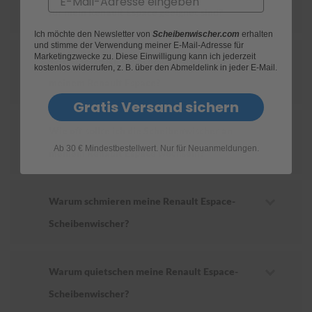
für mein Renault Espace geeignet sind?
S
Ich möchte den Newsletter von
Scheibenwischer.com
erhalten
c
und stimme der Verwendung meiner E-Mail-Adresse für
h
Marketingzwecke zu. Diese Einwilligung kann ich jederzeit
Wie ersetze ich die Scheibenwischer an
w
kostenlos widerrufen, z. B. über den Abmeldelink in jeder E-Mail.
ä
meinem Renault Espace?
m
m
Gratis Versand sichern
e
T
Wie oft sollte ich die Scheibenwischer an
ü
Ab 30 € Mindestbestellwert. Nur für Neuanmeldungen.
c
meinem Renault Espace wechseln?
h
e
r
B
Warum schmieren meine Renault Espace-
ü
Scheibenwischer?
r
s
t
e
Warum quietschen meine Renault Espace-
n
Scheibenwischer?
Accessoires