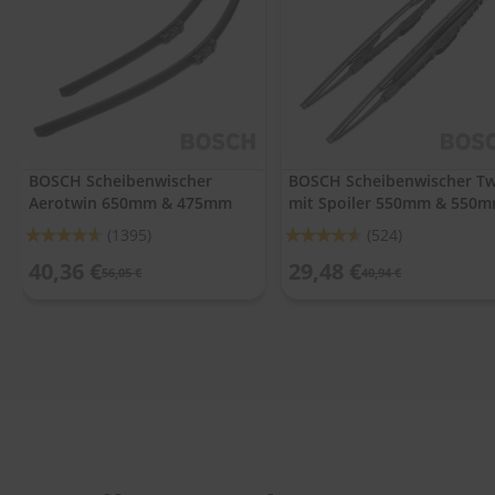
.
c
o
m
A
u
t
o
BOSCH Scheibenwischer
BOSCH Scheibenwischer Tw
s
Aerotwin 650mm & 475mm
mit Spoiler 550mm & 550
h
a
Bewertung:
Bewertung:
(1395)
(524)
m
92%
91%
p
40,36 €
29,48 €
56,05 €
40,94 €
o
o
S
c
h
e
i
b
e
n