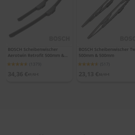
.
c
o
m
A
u
t
o
BOSCH Scheibenwischer
BOSCH Scheibenwischer Tw
s
Aerotwin Retrofit 500mm &
500mm & 500mm
h
a
500mm
Bewertung:
Bewertung:
(1379)
(517)
m
92%
91%
p
34,36 €
23,13 €
47,72 €
32,13 €
o
o
S
c
h
e
i
b
e
n