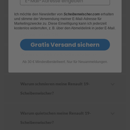
für mein Renault 19 geeignet sind?
S
Ich möchte den Newsletter von
Scheibenwischer.com
erhalten
c
und stimme der Verwendung meiner E-Mail-Adresse für
h
Marketingzwecke zu. Diese Einwilligung kann ich jederzeit
Wie ersetze ich die Scheibenwischer an
w
kostenlos widerrufen, z. B. über den Abmeldelink in jeder E-Mail.
ä
meinem Renault 19?
m
m
Gratis Versand sichern
e
T
Wie oft sollte ich die Scheibenwischer an
ü
Ab 30 € Mindestbestellwert. Nur für Neuanmeldungen.
c
meinem Renault 19 wechseln?
h
e
r
B
Warum schmieren meine Renault 19-
ü
Scheibenwischer?
r
s
t
e
Warum quietschen meine Renault 19-
n
Scheibenwischer?
Accessoires