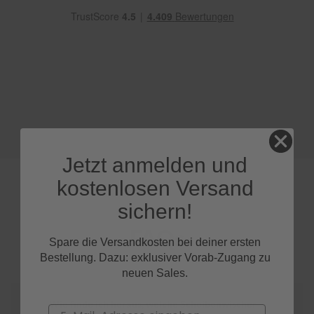
e
P
o
l
s
t
e
r
-
&
I
Jetzt anmelden und
n
n
kostenlosen Versand
e
n
sichern!
r
e
FAQs
i
Spare die Versandkosten bei deiner ersten
n
Bestellung. Dazu: exklusiver Vorab-Zugang zu
i
neuen Sales.
g
u
n
Wie finde ich heraus, welche Scheibenwischer
Email
g