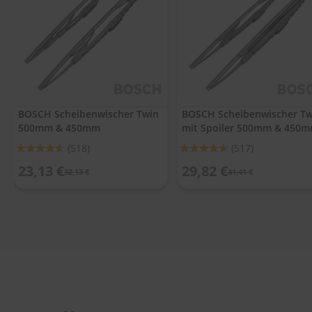
.
c
o
m
A
u
t
o
BOSCH Scheibenwischer Twin
BOSCH Scheibenwischer Tw
s
500mm & 450mm
mit Spoiler 500mm & 450
h
a
Bewertung:
Bewertung:
(518)
(517)
m
91%
91%
p
23,13 €
29,82 €
32,13 €
41,41 €
o
o
S
c
h
e
i
b
e
n