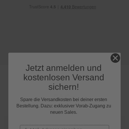
e
P
o
l
s
t
e
r
-
&
I
Jetzt anmelden und
n
n
kostenlosen Versand
e
n
sichern!
r
e
FAQs
i
Spare die Versandkosten bei deiner ersten
n
Bestellung. Dazu: exklusiver Vorab-Zugang zu
i
neuen Sales.
g
u
n
Wie finde ich heraus, welche Scheibenwischer
Email
g