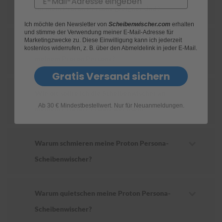
für mein Proton Persona geeignet sind?
S
Ich möchte den Newsletter von
Scheibenwischer.com
erhalten
c
und stimme der Verwendung meiner E-Mail-Adresse für
h
Marketingzwecke zu. Diese Einwilligung kann ich jederzeit
Wie ersetze ich die Scheibenwischer an
w
kostenlos widerrufen, z. B. über den Abmeldelink in jeder E-Mail.
ä
meinem Proton Persona?
m
m
Gratis Versand sichern
e
T
Wie oft sollte ich die Scheibenwischer an
ü
Ab 30 € Mindestbestellwert. Nur für Neuanmeldungen.
c
meinem Proton Persona wechseln?
h
e
r
B
Warum schmieren meine Proton Persona-
ü
Scheibenwischer?
r
s
t
e
Warum quietschen meine Proton Persona-
n
Scheibenwischer?
Accessoires