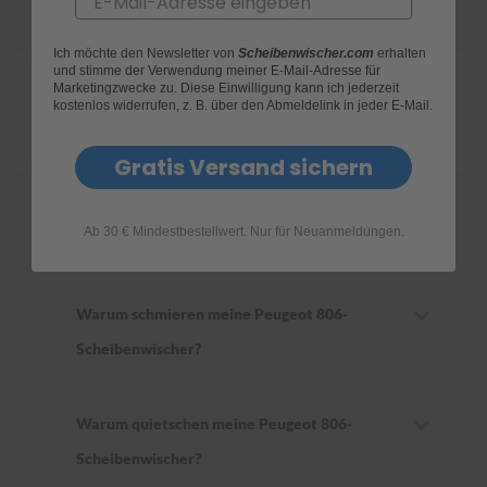
für mein Peugeot 806 geeignet sind?
S
Ich möchte den Newsletter von
Scheibenwischer.com
erhalten
c
und stimme der Verwendung meiner E-Mail-Adresse für
h
Marketingzwecke zu. Diese Einwilligung kann ich jederzeit
Wie ersetze ich die Scheibenwischer an
w
kostenlos widerrufen, z. B. über den Abmeldelink in jeder E-Mail.
ä
meinem Peugeot 806?
m
m
Gratis Versand sichern
e
T
Wie oft sollte ich die Scheibenwischer an
ü
Ab 30 € Mindestbestellwert. Nur für Neuanmeldungen.
c
meinem Peugeot 806 wechseln?
h
e
r
B
Warum schmieren meine Peugeot 806-
ü
Scheibenwischer?
r
s
t
e
Warum quietschen meine Peugeot 806-
n
Scheibenwischer?
Accessoires