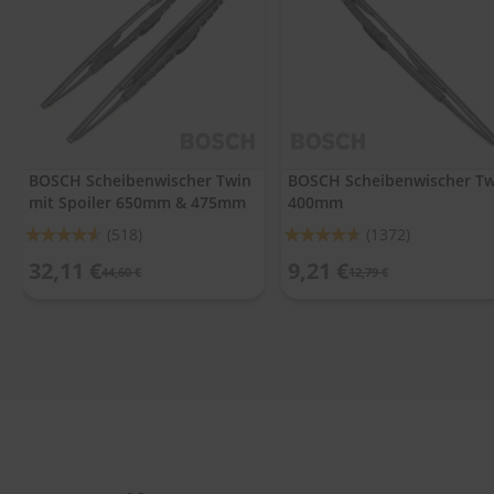
.
c
o
m
A
u
t
o
BOSCH Scheibenwischer Twin
BOSCH Scheibenwischer Tw
s
mit Spoiler 650mm & 475mm
400mm
h
a
Bewertung:
Bewertung:
(518)
(1372)
m
91%
92%
p
32,11 €
9,21 €
44,60 €
12,79 €
o
o
S
c
h
e
i
b
e
n