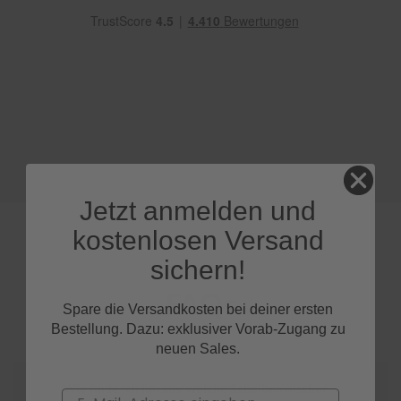
e
P
o
l
s
t
e
r
-
&
I
Jetzt anmelden und
n
n
kostenlosen Versand
e
n
sichern!
r
e
FAQs
i
Spare die Versandkosten bei deiner ersten
n
Bestellung. Dazu: exklusiver Vorab-Zugang zu
i
neuen Sales.
g
u
n
Wie finde ich heraus, welche Scheibenwischer
Email
g