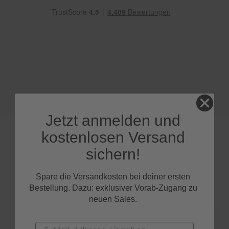
e
P
o
l
s
t
e
r
-
&
I
Jetzt anmelden und
n
n
kostenlosen Versand
e
n
sichern!
r
e
FAQs
i
Spare die Versandkosten bei deiner ersten
n
Bestellung. Dazu: exklusiver Vorab-Zugang zu
i
neuen Sales.
g
u
n
Wie finde ich heraus, welche Scheibenwischer
Email
g