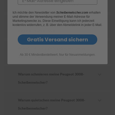
für mein Peugeot 3008 geeignet sind?
S
Ich möchte den Newsletter von
Scheibenwischer.com
erhalten
c
und stimme der Verwendung meiner E-Mail-Adresse für
h
Marketingzwecke zu. Diese Einwilligung kann ich jederzeit
Wie ersetze ich die Scheibenwischer an
w
kostenlos widerrufen, z. B. über den Abmeldelink in jeder E-Mail.
ä
meinem Peugeot 3008?
m
m
Gratis Versand sichern
e
T
Wie oft sollte ich die Scheibenwischer an
ü
Ab 30 € Mindestbestellwert. Nur für Neuanmeldungen.
c
meinem Peugeot 3008 wechseln?
h
e
r
B
Warum schmieren meine Peugeot 3008-
ü
Scheibenwischer?
r
s
t
e
Warum quietschen meine Peugeot 3008-
n
Scheibenwischer?
Accessoires