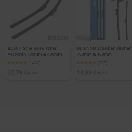
.
c
o
m
A
u
t
o
BOSCH Scheibenwischer
Dr. ENNO Scheibenwischer
s
Aerotwin 700mm & 400mm
700mm & 400mm
h
a
Bewertung:
Bewertung:
(1430)
(277)
m
92%
90%
p
37,79 €
13,99 €
52,48 €
29,99 €
o
o
S
c
h
e
i
b
e
n