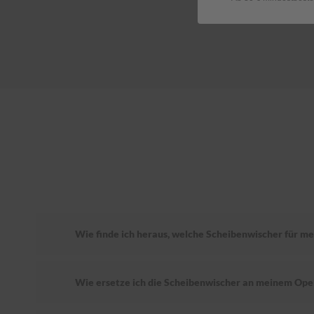
Wie finde ich heraus, welche Scheibenwischer für me
Wie ersetze ich die Scheibenwischer an meinem Ope