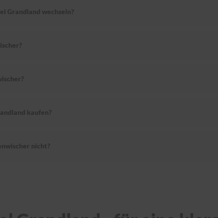
pel Grandland wechseln?
ischer?
ischer?
randland kaufen?
nwischer nicht?