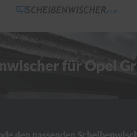
nwischer für Opel G
nde den passenden Scheibenwisc