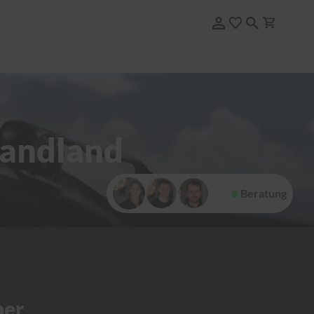
randland
Beratung
her