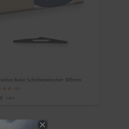
otive Basic Scheibenwischer 305mm
ung:
(64)
 €
7,99 €