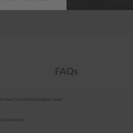
FAQs
in Opel Grandland geeignet sind?
l Grandland?