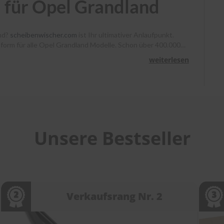
 für Opel Grandland
and?
scheibenwischer.com
ist Ihr ultimativer Anlaufpunkt.
ssform für alle Opel Grandland Modelle. Schon über 400.000
, Heyner und Benno klare Sicht. Bestellen Sie bis 13 Uhr,
weiterlesen
unterstützen wir Sie mit Montagevideos und unserem
heibenwischer bei
scheibenwischer.com
!
Unsere Bestseller
Verkaufsrang Nr. 2