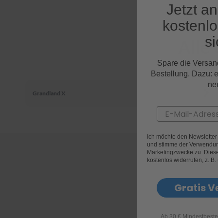
Jetzt a
kostenl
si
Alle
Spare die Versan
Bestellung. Dazu: 
ne
Grandland X
Email
Ich möchte den Newslette
und stimme der Verwendun
Marketingzwecke zu. Diese 
kostenlos widerrufen, z. B.
Gratis V
Ab 30 € Mindestbeste