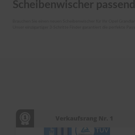
Scheibenwischer passend
Brauchen Sie einen neuen Scheibenwischer für Ihr Opel Grandl
Unser einzigartiger 3-Schritte Finder garantiert die perfekte Pa
Autofahrende haben dank unserer Premium-Marken wie Bosch, SWF
und Ihr Paket verlässt noch am selben Tag unser Lager. Zudem 
Kundenservice bei jedem Schritt. Entdecken Sie die Welt der Sc
Verkaufsrang Nr. 1