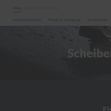
Scheibenwischer
Shop
Magazin
Helpcenter
Pflege
&
Reinigung
Scheibenwischer
Pflege & Reinigung
Accessoires
Felgenreinigung
Polituren
&
Lackpflege
Scheibe
Autowellness
von
scheibenwischer.com
Autoshampoo
Scheibenreinigung
Kunststoffpflege
Polster-
&
Innenreinigung
Schwämme
Fi