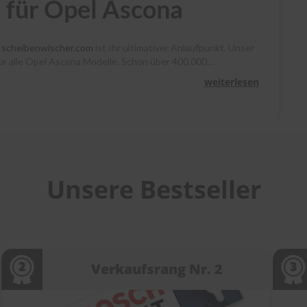
 für Opel Ascona
?
scheibenwischer.com
ist Ihr ultimativer Anlaufpunkt. Unser
 für alle Opel Ascona Modelle. Schon über 400.000
, Heyner und Benno klare Sicht. Bestellen Sie bis 13 Uhr,
weiterlesen
unterstützen wir Sie mit Montagevideos und unserem
heibenwischer bei
scheibenwischer.com
!
Unsere Bestseller
Verkaufsrang Nr. 2