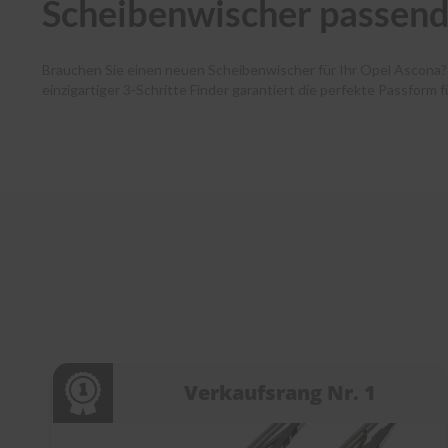
Scheibenwischer passend
Brauchen Sie einen neuen Scheibenwischer für Ihr Opel Ascona
einzigartiger 3-Schritte Finder garantiert die perfekte Passform
Autofahrende haben dank unserer Premium-Marken wie Bosch, SWF
und Ihr Paket verlässt noch am selben Tag unser Lager. Zudem 
Kundenservice bei jedem Schritt. Entdecken Sie die Welt der Sc
Verkaufsrang Nr. 1