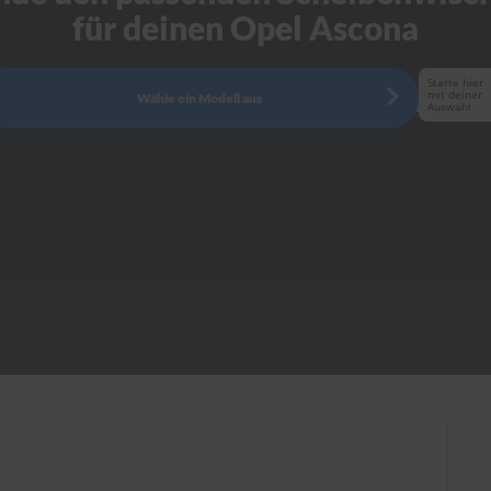
für deinen Opel Ascona
Starte hier
mit deiner
Wähle ein Modell aus
Auswahl