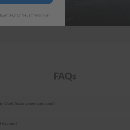
llwert. Nur für Neuanmeldungen.
FAQs
in Opel Ascona geeignet sind?
l Ascona?