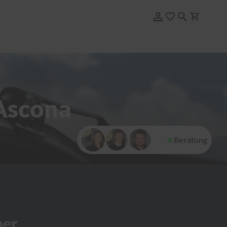
Ascona
Beratung
her