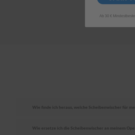
Ab 30 € Mindestbeste
Wie finde ich heraus, welche Scheibenwischer für me
Wie ersetze ich die Scheibenwischer an meinem Ope