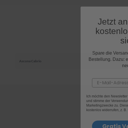
Jetzt a
kostenl
All
si
Spare die Versan
Bestellung. Dazu: 
Ascona Cabrio
ne
Email
Ich möchte den Newslette
und stimme der Verwendun
Marketingzwecke zu. Diese 
kostenlos widerrufen, z. B.
Gratis V