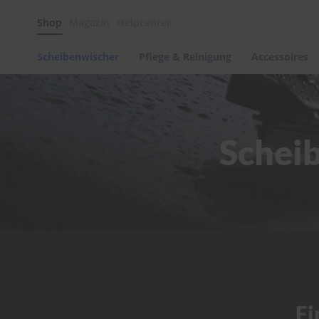
Scheibenwischer
Shop
Magazin
Helpcenter
Pflege
&
Reinigung
Scheibenwischer
Pflege & Reinigung
Accessoires
Felgenreinigung
Polituren
&
Lackpflege
Schei
Autowellness
von
scheibenwischer.com
Autoshampoo
Scheibenreinigung
Kunststoffpflege
Polster-
&
Innenreinigung
Schwämme
Fi