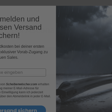
nmelden und
osen Versand
e Opel Ascona Fahrzeugmod
chern!
dkosten bei deiner ersten
exklusiver Vorab-Zugang zu
Ascona Limousine
uen Sales.
r von
Scheibenwischer.com
erhalten
g meiner E-Mail-Adresse für
Einwilligung kann ich jederzeit
 über den Abmeldelink in jeder E-Mail.
ersand sichern