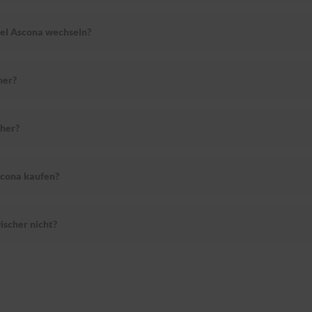
pel Ascona wechseln?
her?
her?
scona kaufen?
scher nicht?