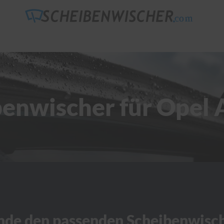
benwischer für Opel 
nde den passenden Scheibenwisc